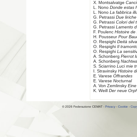
X. Montsalvatge
Canci
L. Nono
Donde estas
L. Nono
La fabbrica il
G. Petrassi
Due liriche
G. Petrassi
Colori del
G. Petrassi
Lamento d
F. Poulenc
Histoire de
H. Pousseur
Pour Bau
O. Respighi
Deità silv
O. Respighi
Il tramont
O. Respighi
La sensiti
A. Schonberg
Pierrot 
A. Schonberg
Nachtwa
S. Sciarrino
Luci mie tr
I. Stravinsky
Histoire d
E. Varese
Offrandes
E. Varese
Nocturnal
A. Von Zemlinsky
Eine
K. Weill
Der neue Orp
© 2026 Federazione CEMAT -
Privacy
-
Cookie
-
Copy