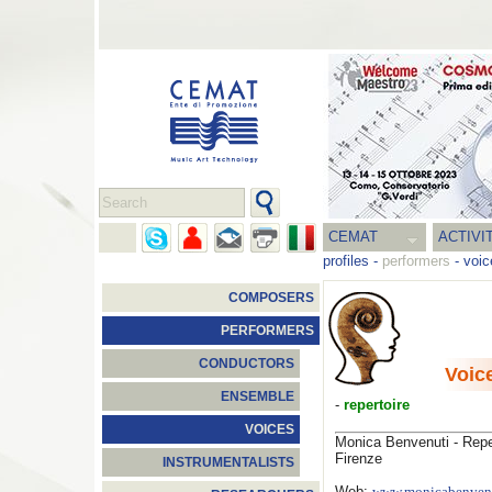
CEMAT
ACTIVI
profiles
-
performers
-
voic
COMPOSERS
PERFORMERS
CONDUCTORS
Voic
ENSEMBLE
-
repertoire
VOICES
Monica Benvenuti - Repe
Firenze
INSTRUMENTALISTS
Web: