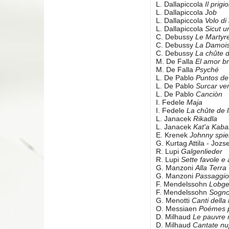
L. Dallapiccola
Il prigi
L. Dallapiccola
Job
L. Dallapiccola
Volo di
L. Dallapiccola
Sicut 
C. Debussy
Le Martyre
C. Debussy
La Damois
C. Debussy
La chûte 
M. De Falla
El amor br
M. De Falla
Psyché
L. De Pablo
Puntos de
L. De Pablo
Surcar v
L. De Pablo
Canciòn
I. Fedele
Maja
I. Fedele
La chûte de 
L. Janacek
Rikadla
L. Janacek
Kat'a Kab
E. Krenek
Johnny spie
G. Kurtag Attila - Jozs
R. Lupi
Galgenlieder
R. Lupi
Sette favole e 
G. Manzoni
Alla Terra
G. Manzoni
Passaggio
F. Mendelssohn
Lobg
F. Mendelssohn
Sogno 
G. Menotti
Canti della
O. Messiaen
Poémes 
D. Milhaud
Le pauvre 
D. Milhaud
Cantate nu