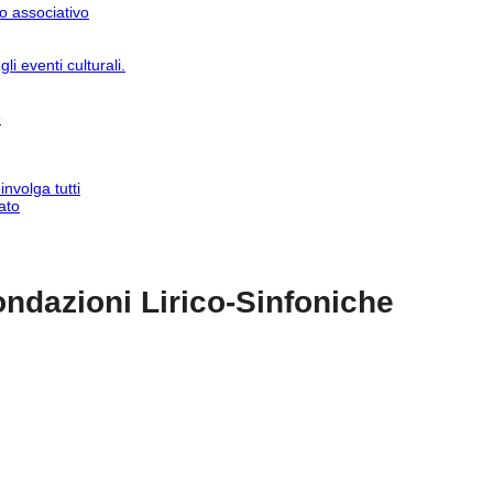
o associativo
 eventi culturali.
e
nvolga tutti
ato
Fondazioni Lirico-Sinfoniche