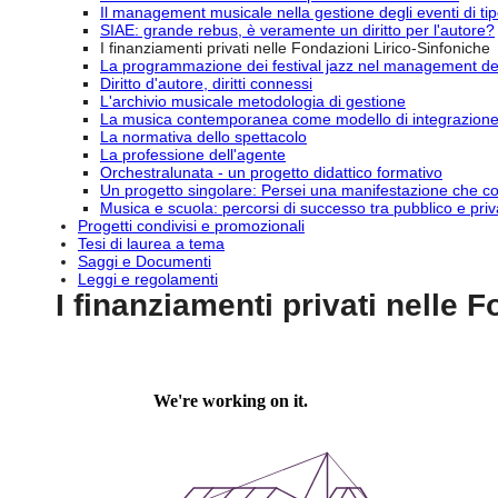
Il management musicale nella gestione degli eventi di tip
SIAE: grande rebus, è veramente un diritto per l'autore?
I finanziamenti privati nelle Fondazioni Lirico-Sinfoniche
La programmazione dei festival jazz nel management degli
Diritto d'autore, diritti connessi
L'archivio musicale metodologia di gestione
La musica contemporanea come modello di integrazion
La normativa dello spettacolo
La professione dell'agente
Orchestralunata - un progetto didattico formativo
Un progetto singolare: Persei una manifestazione che coi
Musica e scuola: percorsi di successo tra pubblico e priv
Progetti condivisi e promozionali
Tesi di laurea a tema
Saggi e Documenti
Leggi e regolamenti
I finanziamenti privati nelle 