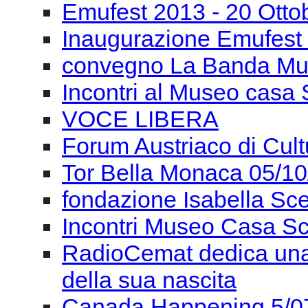
VOCE LIBERA
Forum Austriaco di Cul
Tor Bella Monaca 05/1
fondazione Isabella Sce
Incontri Museo Casa Sc
RadioCemat dedica una 
della sua nascita
Canada Happening 5/0
Giancarlo Cardini: La m
ACC. Filarmonica Roma
Artescienza Impulso St
Artescienza Impulso St