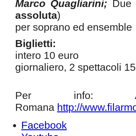
intero 10 euro
giornaliero, 2 spettacoli 1
Per info: Acca
Romana
http://www.filar
Facebook
Youtube
Myspace
Youtube
© 2026 Federazione CEM
Copyright
- PI 0536238100