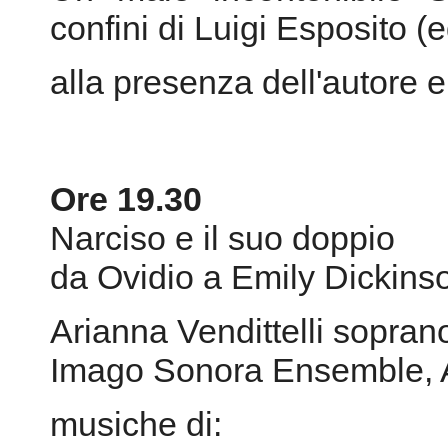
Ore 19.30
Narciso e il suo doppio
da Ovidio a Emily Dickins
Arianna Vendittelli soprano
Imago Sonora Ensemble, A
musiche di:
Francesco Fournier
;
"..
assoluta
)
per soprano ed ensemble d
di Alfred Edward Housma