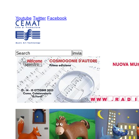
Youtube
Twitter
Facebook
activities
-
radiocemat
-
20
2019