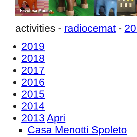
2018
2017
2016
2015
2014
2013
Apri
Casa Menotti Spoleto
GMF2013 G.E.R.M.I. M
Life
GMF2013 G.E.R.M.I. M
Life