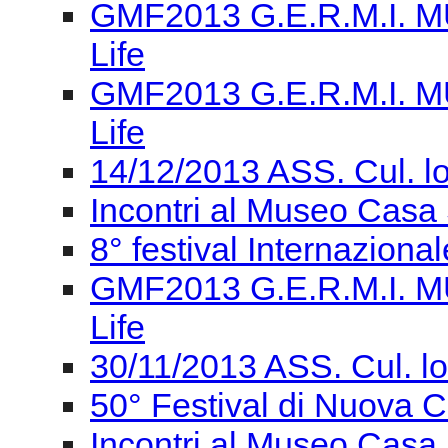
14/12/2013 ASS. Cul. l
Incontri al Museo Casa 
8° festival Internaziona
GMF2013 G.E.R.M.I. M
Life
30/11/2013 ASS. Cul. l
50° Festival di Nuova
Incontri al Museo Casa 
Concerto - Giornata Ve
GIORNATA VERDIANA Gi
dell’Italia unita
S.O.S. REGGIO / 24/11