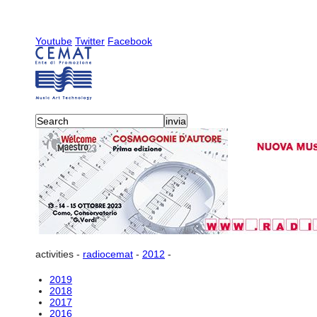
Youtube
Twitter
Facebook
activities
-
radiocemat
-
2012
-
2019
2018
2017
2016