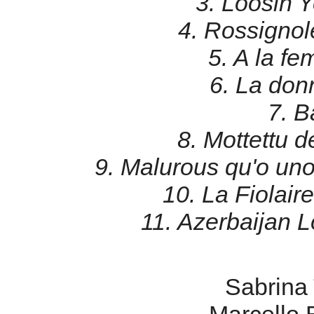
3. Loosin 
4. Rossignol
5. A la fe
6. La donn
7. Ba
8. Mottettu d
9. Malurous qu'o un
10. La Fiolair
11. Azerbaijan 
Sabrina 