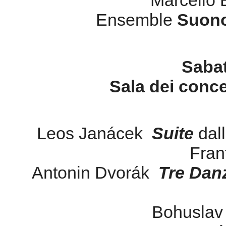
Marcello B
Ensemble
Suono
Sabat
Sala dei conce
Leos Janácek
Suite
dall
Frant
Antonin Dvorák
Tre Dan
Bohuslav