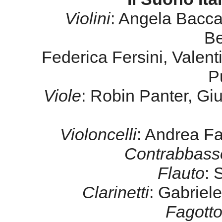
Violini
: Angela Baccar
Be
Federica Fersini, Valent
P
Viole
: Robin Panter, Gi
Violoncelli
: Andrea F
Contrabbass
Flauto
: 
Clarinetti
: Gabriel
Fagott