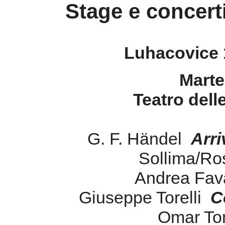
Stage e concert
Luhacovice 1
Marte
Teatro dell
G. F. Händel
Arri
Sollima/Ro
Andrea Fav
Giuseppe Torelli
C
Omar To