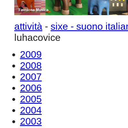
attività
-
sixe - suono itali
luhacovice
2009
2008
2007
2006
2005
2004
2003