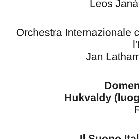
Leos Jan
Orchestra Internazionale 
l
Jan Latha
Domeni
Hukvaldy (luog
Il Suono Ita