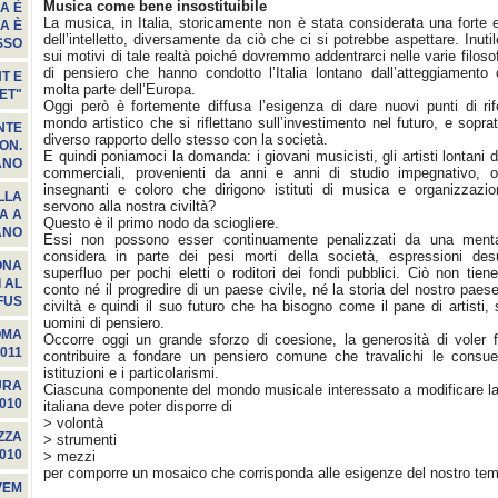
Musica come bene insostituibile
A È
La musica, in Italia, storicamente non è stata considerata una forte
A È
dell’intelletto, diversamente da ciò che ci si potrebbe aspettare. Inutil
SSO
sui motivi di tale realtà poiché dovremmo addentrarci nelle varie filoso
di pensiero che hanno condotto l’Italia lontano dall’atteggiamento c
T E
molta parte dell’Europa.
ET"
Oggi però è fortemente diffusa l’esigenza di dare nuovi punti di ri
mondo artistico che si riflettano sull’investimento nel futuro, e soprat
NTE
diverso rapporto dello stesso con la società.
ON.
E quindi poniamoci la domanda: i giovani musicisti, gli artisti lontani d
ANO
commerciali, provenienti da anni e anni di studio impegnativo, 
insegnanti e coloro che dirigono istituti di musica e organizzazioni
ALLA
servono alla nostra civiltà?
LA A
Questo è il primo nodo da sciogliere.
ANO
Essi non possono esser continuamente penalizzati da una mental
considera in parte dei pesi morti della società, espressioni de
ONA
superfluo per pochi eletti o roditori dei fondi pubblici. Ciò non tie
 AL
conto né il progredire di un paese civile, né la storia del nostro paese
FUS
civiltà e quindi il suo futuro che ha bisogno come il pane di artisti, 
uomini di pensiero.
OMA
Occorre oggi un grande sforzo di coesione, la generosità di voler
011
contribuire a fondare un pensiero comune che travalichi le consuet
istituzioni e i particolarismi.
URA
Ciascuna componente del mondo musicale interessato a modificare la
010
italiana deve poter disporre di
> volontà
ZZA
> strumenti
010
> mezzi
per comporre un mosaico che corrisponda alle esigenze del nostro te
VEM