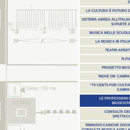
2
LA CULTURA È FUTURO 2
SISTEMA ABREU ALL’ITALIA
SI PARTE 
MUSICA NELLE SCUOLE
LA MUSICA IN ITALI
TEATRI APERT
R.IT.
PROGETTO MUS
'MOVE ON' CAMPA
“70 CENTS FOR CULTU
CAMPA
LE PROFESSIONI 
MUSICISTA
CONSULTA DE
SPETTAC
RINNOVO CARICHE SOCIAL
CONSULTA MUSICA AGIS LA