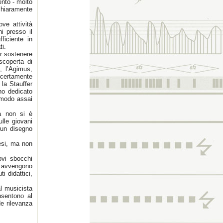
ento - molto
chiaramente
e attività
i presso il
ficiente in
ti.
er sostenere
scoperta di
e, l’Agimus,
i certamente
 la Stauffer
nno dedicato
 modo assai
a non si è
lle giovani
 un disegno
esi, ma non
uovi sbocchi
n avvengono
ti didattici,
al musicista
nsentono al
de rilevanza