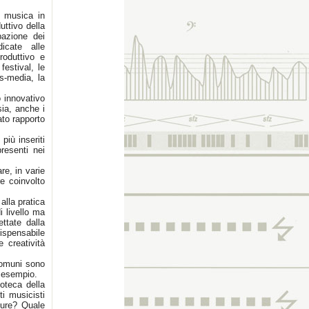
a musica in
uttivo della
pazione dei
icate alle
roduttivo e
festival, le
ss-media, la
o innovativo
asia, anche i
to rapporto
iù inseriti
presenti nei
re, in varie
e coinvolto
alla pratica
i livello ma
ttate dalla
ispensabile
creatività
Comuni sono
d esempio.
doteca della
i musicisti
tture? Quale