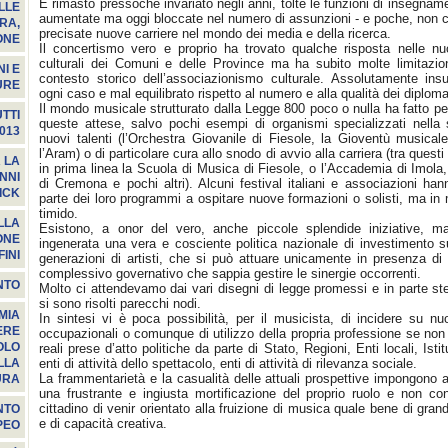
È rimasto pressoché invariato negli anni, tolte le funzioni di insegnam
LLE
aumentate ma oggi bloccate nel numero di assunzioni - e poche, non 
RA,
precisate nuove carriere nel mondo dei media e della ricerca.
ONE
Il concertismo vero e proprio ha trovato qualche risposta nelle nuov
culturali dei Comuni e delle Province ma ha subito molte limitazion
I E
contesto storico dell’associazionismo culturale. Assolutamente insuf
URE
ogni caso e mal equilibrato rispetto al numero e alla qualità dei diploma
Il mondo musicale strutturato dalla Legge 800 poco o nulla ha fatto p
TTI
queste attese, salvo pochi esempi di organismi specializzati nella 
013
nuovi talenti (l’Orchestra Giovanile di Fiesole, la Gioventù musical
l’Aram) o di particolare cura allo snodo di avvio alla carriera (tra quest
 LA
in prima linea la Scuola di Musica di Fiesole, o l’Accademia di Imola,
NNI
di Cremona e pochi altri). Alcuni festival italiani e associazioni ha
ICK
parte dei loro programmi a ospitare nuove formazioni o solisti, ma in
timido.
LLA
Esistono, a onor del vero, anche piccole splendide iniziative, m
ONE
ingenerata una vera e cosciente politica nazionale di investimento su
INI
generazioni di artisti, che si può attuare unicamente in presenza di
complessivo governativo che sappia gestire le sinergie occorrenti.
NTO
Molto ci attendevamo dai vari disegni di legge promessi e in parte st
si sono risolti parecchi nodi.
MIA
In sintesi vi è poca possibilità, per il musicista, di incidere su n
ERE
occupazionali o comunque di utilizzo della propria professione se no
OLO
reali prese d’atto politiche da parte di Stato, Regioni, Enti locali, Istitu
enti di attività dello spettacolo, enti di attività di rilevanza sociale.
LLA
La frammentarietà e la casualità delle attuali prospettive impongono 
URA
una frustrante e ingiusta mortificazione del proprio ruolo e non co
cittadino di venir orientato alla fruizione di musica quale bene di gran
NTO
e di capacità creativa.
PEO