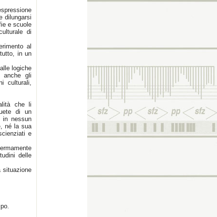
 espressione
e dilungarsi
fie e scuole
ulturale di
ferimento al
tutto, in un
alle logiche
o anche gli
 culturali,
ità che li
suete di un
ne in nessun
, né la sua
scienziati e
 fermamente
udini delle
 situazione
mpo.