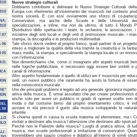
Nuove strategie culturali
010
Dobbiamo contribuire a delineare le Nuove Strategie Culturali dell
Europa con riferimento all’inserimento dei musicisti nel contesto prod
010
nostra società. E con essi ovviamente uno sforzo di co-parteci
Conservatori, ma anche delle Scuole e delle Università ded
NA:
specializzazioni, e infine, ma non da ultimo, di tutto il Mondo P
2010
Distributivo dello spettacolo: i teatri, le orchestre, le associazioni, i 
iniziative degli enti locali e degli enti di promozione musicale, i ma
 07
stampa, la discografia e le produzioni multimediali.
Tale sforzo dovrà vedere al proprio fianco, quali partner di un progett
A 06
inteso a migliorare la qualità della vita tramite la creatività e la fant
mass media, la stampa, e specialmente la stampa locale in un rinnova
I 05
con l’informazione.
Non dimentichiamo che, come ci insegnano altri aspetti musicali ben p
M.O.
nelle logiche pubblicitarie, è necessario oggi essere ben visibili e 
canali di informazione.
ICA
Altro aspetto fondamentale è quello di utilizzare il musicista per educa
sedi, un nuovo pubblico che raramente ha avuto la fortuna di esser
IGN
nella conoscenza musicale.
Uno dei principali problemi è legato ad una generale ignoranza rispetto 
RE”
attiva della musica. È ormai assodato che per creare professionisti d
IGN
anche solo per avere un pubblico in grado di operare scelte non de
moda o dal costume bensì dal proprio orientamento critico, è ind
DEL
avviare in età precoce il gusto alla musica sviluppando la naturale 
 98
infantile.
Si chiama quindi in causa la scuola materna ed elementare, ma i 
LLO
invitati a destinare alla musica l’attenzione che destinano allo sport,a
OLO
Perché non le Palestre della musica? Luoghi di pratica attiva, di lu
musica, non scuole professionali a imitazione di conservatori. Quant
I -
troverebbero uno spazio creativo e didattico all’interno di simili stru
ZIO