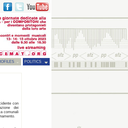
ROFILES
POLITICS
cidente con
razione dei
ca comunali
ionamento.