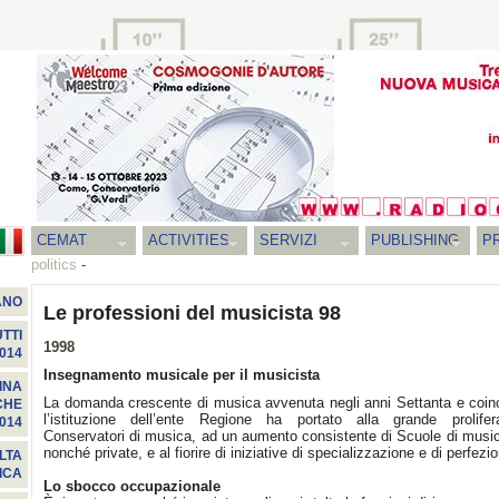
CEMAT
ACTIVITIES
SERVIZI
PUBLISHING
P
politics
-
ANO
Le professioni del musicista 98
TTI
1998
014
Insegnamento musicale per il musicista
INA
La domanda crescente di musica avvenuta negli anni Settanta e coin
CHE
l’istituzione dell’ente Regione ha portato alla grande prolife
014
Conservatori di musica, ad un aumento consistente di Scuole di musi
nonché private, e al fiorire di iniziative di specializzazione e di perfez
LTA
ICA
Lo sbocco occupazionale