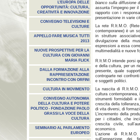
L’EUROPA DELLE
bianco sulla diffusione 
OPPORTUNITÀ: CULTURA,
assunta l’impegno per il 
CREATIVITÀ E INNOVAZIONE
rapporto con i responsab
presentazione in varie ci
CONVEGNO TELEVISIONI E
La rete R.It.M.O. (Rete
CULTURE
contemporanee) è un sog
in strutture associati
APPELLO FARE MUSICA TUTTI
divulgazione della mu
2013
espressioni a essa corre
NUOVE PROSPETTIVE PER LA
multimedialità e nuove f
CULTURA CON GIOVANNI
MARIA FLICK
R.It.M.O intende porsi q
e della cultura, per un ri
DALLA FORMAZIONE ALLA
presente, quale support
RAPPRESENTAZIONE
controparte nei confronti 
INCONTRO CON ORFINI
e soggetti politici.
La nascita di R.It.M.O.
CULTURA IN MOVIMENTO
cultura contemporanea, i
CONVEGNO AUTONOMIA
strumenti formidabili e 
DELLA CULTURA E POTERE
crescita della tolleranza,
POLITICO - FONDAZIONE PAOLO
di vita diversi, di formaz
GRASSI LA VOCE DELLA
L’incremento della prod
CULTURA
per i cittadini, che inc
crescita civile, sull’
SEMINARIO AL PARLAMENTO
economico.
EUROPEO
L’azione di R.It.M.O.
sull’erogazione dei 