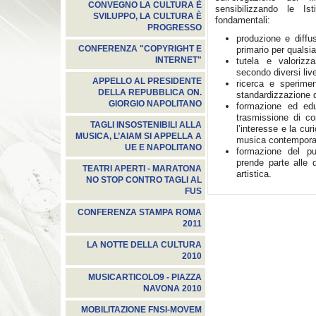
CONVEGNO LA CULTURA È
sensibilizzando le Ist
SVILUPPO, LA CULTURA È
fondamentali:
PROGRESSO
produzione e diffu
CONFERENZA "COPYRIGHT E
primario per qualsia
INTERNET"
tutela e valorizza
secondo diversi livel
APPELLO AL PRESIDENTE
ricerca e sperimen
DELLA REPUBBLICA ON.
standardizzazione d
GIORGIO NAPOLITANO
formazione ed edu
trasmissione di co
TAGLI INSOSTENIBILI ALLA
l’interesse e la cur
MUSICA, L’AIAM SI APPELLA A
musica contempora
UE E NAPOLITANO
formazione del pu
prende parte alle 
TEATRI APERTI - MARATONA
artistica.
NO STOP CONTRO TAGLI AL
FUS
CONFERENZA STAMPA ROMA
2011
LA NOTTE DELLA CULTURA
2010
MUSICARTICOLO9 - PIAZZA
NAVONA 2010
MOBILITAZIONE FNSI-MOVEM