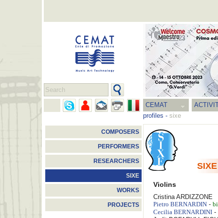
CEMAT
ACTIVI
profiles
-
sixe
COMPOSERS
PERFORMERS
RESEARCHERS
SIXE
SIXE
Violins
WORKS
Cristina
ARDIZZONE
-
Pietro
BERNARDIN
b
PROJECTS
-
Cecilia
BERNARDINI