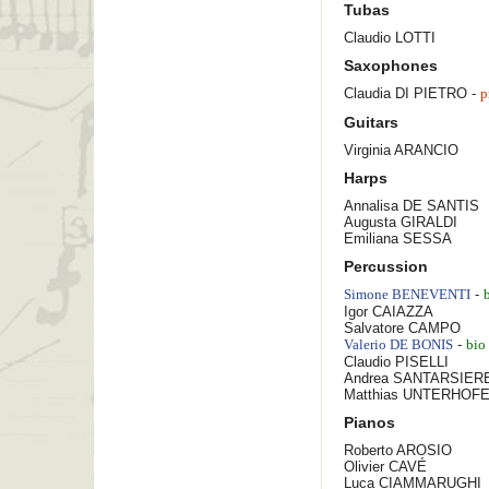
Tubas
Claudio
LOTTI
Saxophones
Claudia
DI PIETRO
-
p
Guitars
Virginia
ARANCIO
Harps
Annalisa
DE SANTIS
Augusta
GIRALDI
Emiliana
SESSA
Percussion
-
Simone
BENEVENTI
Igor
CAIAZZA
Salvatore
CAMPO
-
Valerio
DE BONIS
bio
Claudio
PISELLI
Andrea
SANTARSIER
Matthias
UNTERHOF
Pianos
Roberto
AROSIO
Olivier
CAVÉ
Luca
CIAMMARUGHI