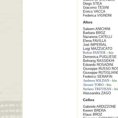
Diego
STEA
Giacomo
TESINI
Enrico
VACCA
Federica
VIGNONI
Altos
Saleem
ANICHINI
Barbara
BROZ
Nazarena
CATELLI
Elena
FAVILLA
Joel
IMPERIAL
Luigi
MAZZUCATO
-
Robin
PANTER
bio
Domenica
PUGLIESE
Behrang
RASSEKHI
Edoardo
ROSADINI
Giuseppe
RUSSO RO
Giuseppe
RUTIGLIAN
Federico
SERAFIN
-
Andreea
SOLDAN
bio
-
Alessio
TORO
bio
-
Stefano
TREVISAN
bi
Alessandra
ZAGO
Cellos
Gabriele
ARDIZZONE
Kerem
BRERA
Klaus
BROZ