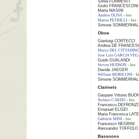
Sonia
FORMENTI
Giulio
FRANCESCONI
Marta
MASINI
-
Andrea
OLIVA
bio
-
Mattia
PETRILLI
bio
Simone
SOMMERHAL
Oboe
Gianluigi
CORTECCI
Andrea
DE FRANCES
Marco
DEL CITTADIN
Jose Luis
GARCIA VEG
Guido
GUALANDI
-
Steven
HUDSON
bio
Davide
JAEGER
-
William
MORICONI
b
Simone
SOMMERHAL
Clarinets
Gaspare Vittorio
BUO
-
Stefano
CARDO
bio
Francesco
DEFRONZ
Emanuel
ELISEI
Maria Francesca
LATE
-
Gabriele
MINI
bio
Francesco
NEGRINI
Alessandro
TOFFOLO
Bassoons