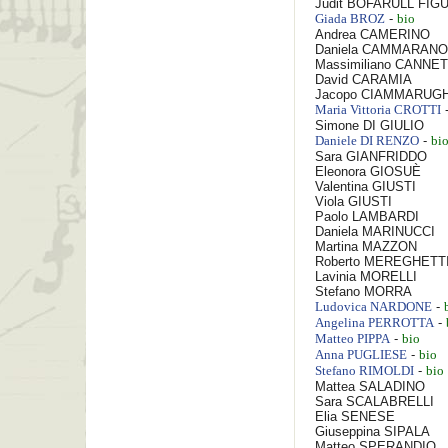
Judit
BOFARULL FIG
-
Giada
BROZ
bio
Andrea
CAMERINO
Daniela
CAMMARANO
Massimiliano
CANNE
David
CARAMIA
Jacopo
CIAMMARUGH
Maria Vittoria
CROTTI
Simone
DI GIULIO
-
Daniele
DI RENZO
bi
Sara
GIANFRIDDO
Eleonora
GIOSUÈ
Valentina
GIUSTI
Viola
GIUSTI
Paolo
LAMBARDI
Daniela
MARINUCCI
Martina
MAZZON
Roberto
MEREGHETT
Lavinia
MORELLI
Stefano
MORRA
-
Ludovica
NARDONE
-
Angelina
PERROTTA
-
Matteo
PIPPA
bio
-
Anna
PUGLIESE
bio
-
Stefano
RIMOLDI
bio
Mattea
SALADINO
Sara
SCALABRELLI
Elia
SENESE
Giuseppina
SIPALA
Matteo
SPERANDIO