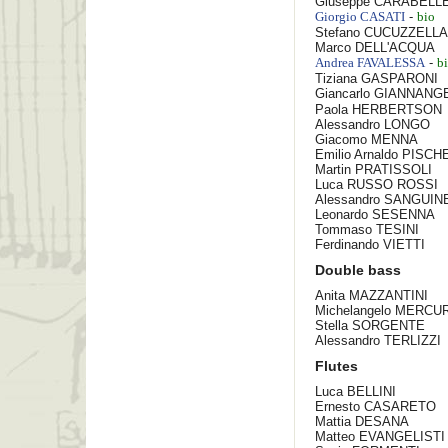
Giuseppe
CARABELL
-
Giorgio
CASATI
bio
Stefano
CUCUZZELLA
Marco
DELL'ACQUA
-
Andrea
FAVALESSA
b
Tiziana
GASPARONI
Giancarlo
GIANNANGE
Paola
HERBERTSON
Alessandro
LONGO
Giacomo
MENNA
Emilio Arnaldo
PISCH
Martin
PRATISSOLI
Luca
RUSSO ROSSI
Alessandro
SANGUINE
Leonardo
SESENNA
Tommaso
TESINI
Ferdinando
VIETTI
Double bass
Anita
MAZZANTINI
Michelangelo
MERCUR
Stella
SORGENTE
Alessandro
TERLIZZI
Flutes
Luca
BELLINI
Ernesto
CASARETO
Mattia
DESANA
Matteo
EVANGELISTI