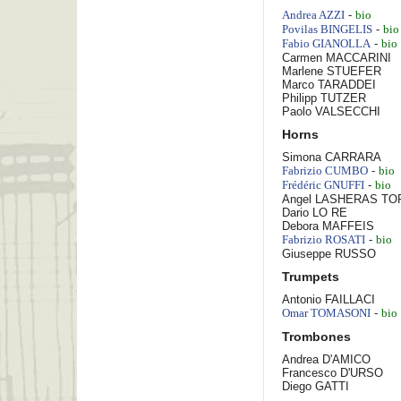
-
Andrea
AZZI
bio
-
Povilas
BINGELIS
bio
-
Fabio
GIANOLLA
bio
Carmen
MACCARINI
Marlene
STUEFER
Marco
TARADDEI
Philipp
TUTZER
Paolo
VALSECCHI
Horns
Simona
CARRARA
-
Fabrizio
CUMBO
bio
-
Frédéric
GNUFFI
bio
Angel
LASHERAS TO
Dario
LO RE
Debora
MAFFEIS
-
Fabrizio
ROSATI
bio
Giuseppe
RUSSO
Trumpets
Antonio
FAILLACI
-
Omar
TOMASONI
bio
Trombones
Andrea
D'AMICO
Francesco
D'URSO
Diego
GATTI