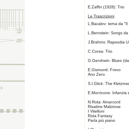
E.Zaffiri (1928): Trio
Le Trascrizioni
L.Bacalov: tema da "Il
L.Bernstein: Songs da
J.Brahms: Rapsodia U
C.Corea: Trio
G.Gershwin: Blues (da
E.Gismonti: Frevo
Ano Zero
S.I.Glick: The Kletzm
E.Morricone: Infanzia
N.Rota: Amarcord
Risatine Maliziose
I Vitelloni
Rota Fantasy
Parla più piano