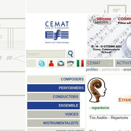
CEMAT
ACTIVI
profiles
-
performers
-
ens
COMPOSERS
PERFORMERS
CONDUCTORS
Ense
ENSEMBLE
-
repertoire
VOICES
Trio Aedòn - Repertoire
INSTRUMENTALISTS