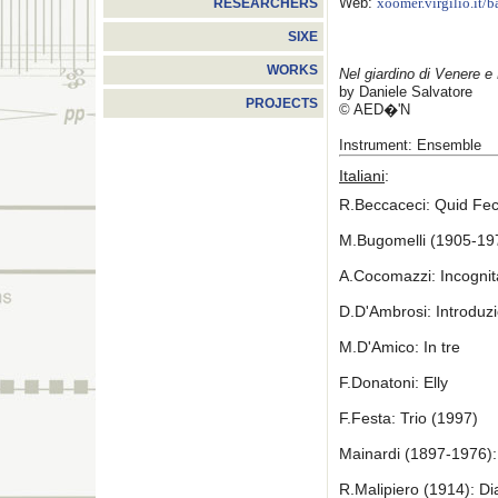
Web:
xoomer.virgilio.it/ba
RESEARCHERS
SIXE
WORKS
Nel giardino di Venere e
by Daniele Salvatore
PROJECTS
© AED�'N
Instrument: Ensemble
Italiani
:
R.Beccaceci: Quid Feci
M.Bugomelli (1905-197
A.Cocomazzi: Incognit
D.D'Ambrosi: Introduzi
M.D'Amico: In tre
F.Donatoni: Elly
F.Festa: Trio (1997)
Mainardi (1897-1976):
R.Malipiero (1914): Di