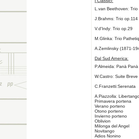
I Classici:
L.van Beethoven: Trio
J.Brahms: Trio op.114
V.d'Indy: Trio op.29
M.Glinka: Trio Patheti
A.Zemlinsky (1871-194
Dal Sud America:
P.Almeida: Panà Panà 
W.Castro: Suite Breve
C.Franzetti:Serenata
A.Piazzolla: Libertang
Primavera portena
Verano porteno
Otono porteno
Invierno porteno
Oblivion
Milonga del Angel
Novitango
Adios Nonino