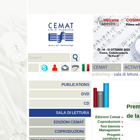
CEMAT
ACTIVI
publishing
-
sala di lettura
PUBLICATIONS
DVD
CD
Prem
SALA DI LETTURA
de l
Edizioni Cemat
Coproduzioni
EDIZIONI CEMAT
Tesi biennio
Management
COPRODUZIONI
Progetti
condivisi e