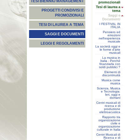
TESI BIENNIO MANAGEMENT
promozionali
Tesi di laurea a
PROGETTI CONDIVISI E
tema
PROMOZIONALI
Saggi e
Documenti
I FESTIVAL IN
TESI DI LAUREA A TEMA
ITALIA
Pensiero ed
SAGGI E DOCUMENTI
emozioni
nell'esperienza
musicale
LEGGI E REGOLAMENTI
La società oggi e
le forme d'arte
musicali
La musica in
Italia - Perchè
finanziarla con
soldi pubblici ?
Elementi di
discontinuità
Musica come
musica
Scienza, Musica
e Tecnologia:
Ieri, oggi e
domani
Centri musicali di
ricerca e di
produzione
elettroacustica
Rapporto tra
organizzazione
civile e
organizzazione
culturale in Italia
Centri Musicali di
Ricerca e di