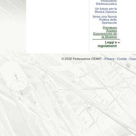
Produzione
Elettroacustica
Un futuro per la
Musica Classica
Verso una Nuova
Politica dello
Spettacolo
Premieres
Assises
Europeennes de
la Musique
Leggi e
regolamenti
© 2026 Federazione CEMAT -
Privacy
-
Cookie
-
Copy