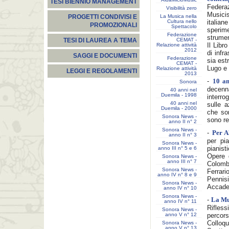
TESI BIENNIO MANAGEMENT
Federa
Visibilità zero
Musicis
La Musica nella
PROGETTI CONDIVISI E
Cultura nello
italia
PROMOZIONALI
Spettacolo
sperim
Federazione
strumen
CEMAT -
TESI DI LAUREA A TEMA
Il Libr
Relazione attività
2012
di infr
SAGGI E DOCUMENTI
Federazione
sia est
CEMAT -
Lugo e 
Relazione attività
LEGGI E REGOLAMENTI
2013
-
10 a
Sonora
decenn
40 anni nel
Duemila - 1998
interro
40 anni nel
sulle a
Duemila - 2000
che son
Sonora News -
sono re
anno II n° 2
Sonora News -
-
Per A
anno II n° 3
per pia
Sonora News -
pianist
anno III n° 5 e 6
Opere d
Sonora News -
anno III n° 7
Colomb
Sonora News -
Ferrar
anno IV n° 8 e 9
Pennisi
Sonora News -
Accade
anno IV n° 10
Sonora News -
-
La Mus
anno IV n° 11
Rifless
Sonora News -
anno V n° 12
percors
Colloq
Sonora News -
anno V n° 13