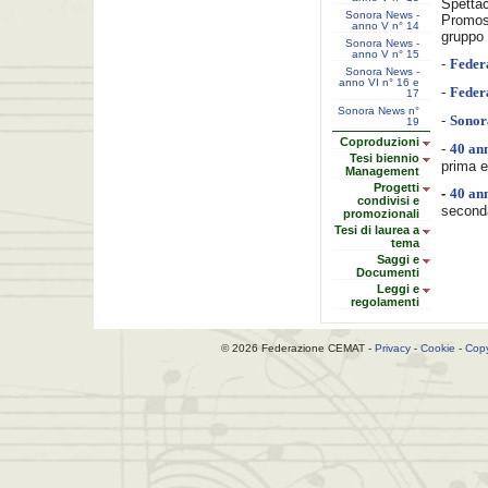
Spettac
Sonora News -
Promos
anno V n° 14
gruppo 
Sonora News -
anno V n° 15
-
Feder
Sonora News -
anno VI n° 16 e
-
Feder
17
Sonora News n°
-
Sonor
19
Coproduzioni
-
40 ann
Tesi biennio
prima e
Management
Progetti
-
40 ann
condivisi e
seconda
promozionali
Tesi di laurea a
tema
Saggi e
Documenti
Leggi e
regolamenti
© 2026 Federazione CEMAT -
Privacy
-
Cookie
-
Copy