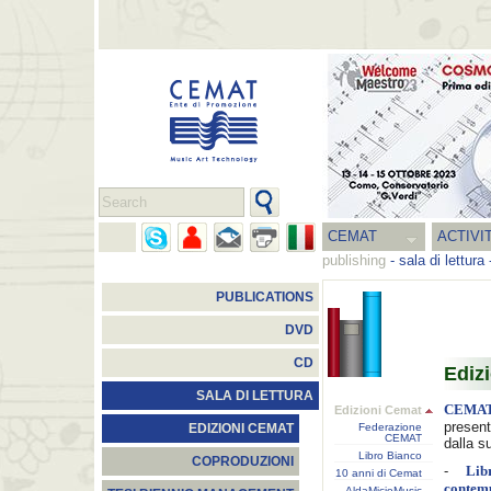
CEMAT
ACTIVI
publishing
-
sala di lettura
PUBLICATIONS
DVD
CD
Ediz
SALA DI LETTURA
CEMA
Edizioni Cemat
present
Federazione
EDIZIONI CEMAT
CEMAT
dalla s
Libro Bianco
COPRODUZIONI
-
Lib
10 anni di Cemat
contem
AldaMicioMusic