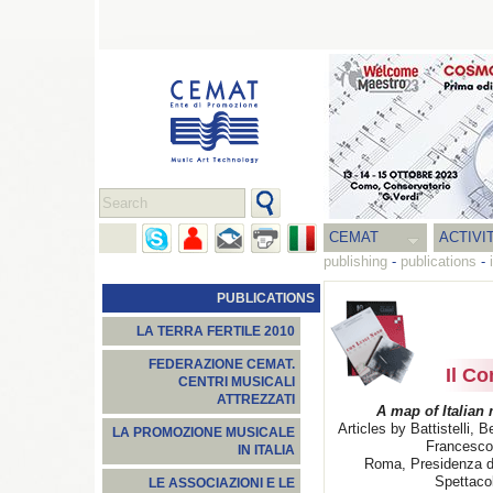
CEMAT
ACTIVI
publishing
-
publications
-
PUBLICATIONS
LA TERRA FERTILE 2010
FEDERAZIONE CEMAT.
Il Co
CENTRI MUSICALI
ATTREZZATI
A map of Italian
Articles by Battistelli, 
LA PROMOZIONE MUSICALE
Francescon
IN ITALIA
Roma, Presidenza del
Spettaco
LE ASSOCIAZIONI E LE