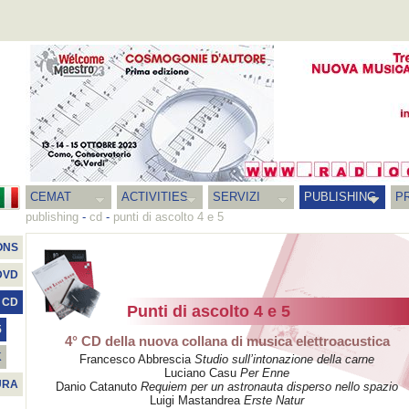
CEMAT
ACTIVITIES
SERVIZI
PUBLISHING
P
publishing
-
cd
-
punti di ascolto 4 e 5
ONS
DVD
CD
Punti di ascolto 4 e 5
5
4° CD della nuova collana di musica elettroacustica
K
Francesco Abbrescia
Studio sull’intonazione della carne
Luciano Casu
Per Enne
URA
Danio Catanuto
Requiem per un astronauta disperso nello spazio
Luigi Mastandrea
Erste Natur