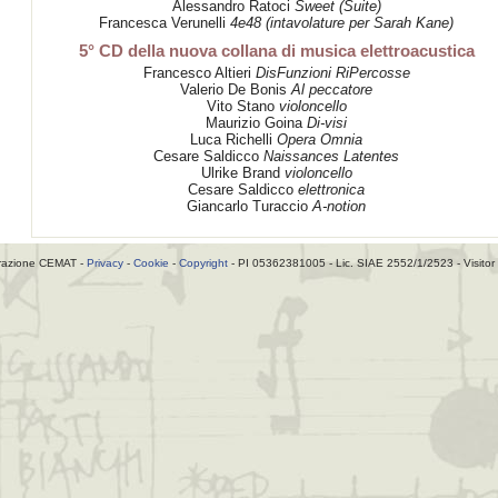
Alessandro Ratoci
Sweet (Suite)
Francesca Verunelli
4e48 (intavolature per Sarah Kane)
5° CD della nuova collana di musica elettroacustica
Francesco Altieri
DisFunzioni RiPercosse
Valerio De Bonis
Al peccatore
Vito Stano
violoncello
Maurizio Goina
Di-visi
Luca Richelli
Opera Omnia
Cesare Saldicco
Naissances Latentes
Ulrike Brand
violoncello
Cesare Saldicco
elettronica
Giancarlo Turaccio
A-notion
razione CEMAT -
Privacy
-
Cookie
-
Copyright
- PI 05362381005 - Lic. SIAE 2552/1/2523 - Visitor