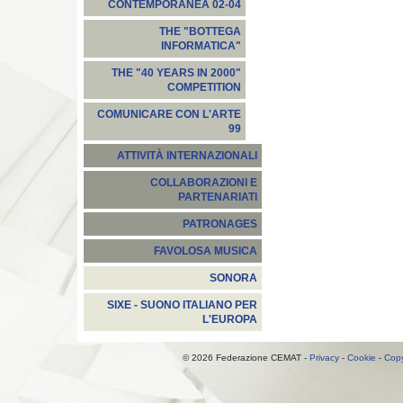
CONTEMPORANEA 02-04
THE "BOTTEGA
INFORMATICA"
THE "40 YEARS IN 2000"
COMPETITION
COMUNICARE CON L'ARTE
99
ATTIVITÀ INTERNAZIONALI
COLLABORAZIONI E
PARTENARIATI
PATRONAGES
FAVOLOSA MUSICA
SONORA
SIXE - SUONO ITALIANO PER
L'EUROPA
© 2026 Federazione CEMAT -
Privacy
-
Cookie
-
Copy