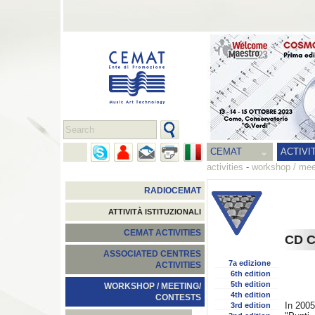
CEMAT
ACTIVI
activities
-
workshop / mee
RADIOCEMAT
ATTIVITÀ ISTITUZIONALI
CEMAT ACTIVITIES
CD 
ASSOCIATED CENTRES
7a edizione
ACTIVITIES
6th edition
5th edition
WORKSHOP / MEETING/
4th edition
CONTESTS
In 200
3rd edition