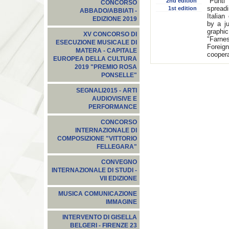
"Punti
2nd edition
CONCORSO
spread
1st edition
ABBADO/ABBIATI -
Italia
EDIZIONE 2019
by a ju
graphi
XV CONCORSO DI
"Farnes
ESECUZIONE MUSICALE DI
Foreign
MATERA - CAPITALE
coopera
EUROPEA DELLA CULTURA
2019 "PREMIO ROSA
PONSELLE"
SEGNALI2015‬ - ARTI
AUDIOVISIVE E
PERFORMANCE
CONCORSO
INTERNAZIONALE DI
COMPOSIZIONE "VITTORIO
FELLEGARA"
CONVEGNO
INTERNAZIONALE DI STUDI -
VII EDIZIONE
MUSICA COMUNICAZIONE
IMMAGINE
INTERVENTO DI GISELLA
BELGERI - FIRENZE 23