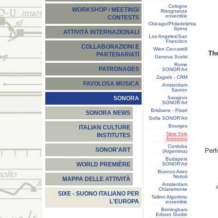
Cologne
WORKSHOP / MEETING/
Risognanze
ensemble
CONTESTS
Chicago/Philadelphia
Spera
ATTIVITÀ INTERNAZIONALI
Los Angeles/San
Francisco
COLLABORAZIONI E
Wien Ceccarelli
The
PARTENARIATI
Geneva Scelsi
Rome
PATRONAGES
SONOR'Art
Zagreb - CRM
FAVOLOSA MUSICA
Amsterdam
Savron
Sarajevo
SONORA
SONOR'Art
Brisbane - Pisati
SONORA NEWS
Sofia SONOR'Art
Bourges
ITALIAN CULTURE
New York
INSTITUTES
Antonioni
Cordoba
SONOR'ART
Perf
(Argentina)
Budapest
SONOR'Art
WORLD PREMIÈRE
Buenos Aires
Nottoli
MAPPA DELLE ATTIVITÀ
Amsterdam
Chiaramonte
SIXE - SUONO ITALIANO PER
Tallinn Algoritmo
L'EUROPA
ensemble
Birmingham
Edison Studio