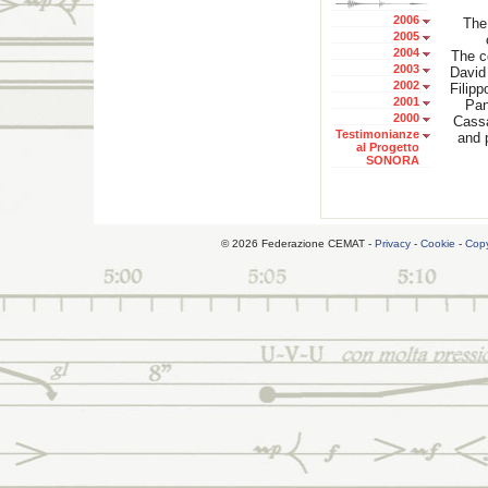
2006
The 
2005
2004
The co
2003
David
2002
Filipp
2001
Pan
2000
Cassa
Testimonianze
and 
al Progetto
SONORA
© 2026 Federazione CEMAT -
Privacy
-
Cookie
-
Copy