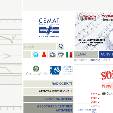
CEMAT
ACTIVI
activities
-
sonora
-
2007
RADIOCEMAT
New 
ATTIVITÀ ISTITUZIONALI
09 Jun
2010
2009
CEMAT ACTIVITIES
2008
2007
ASSOCIATED CENTRES
USA - Arcobaleni
ACTIVITIES
Duo