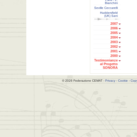
Bianchini
Seville Ceccarelli
Huddersfield
(UK) Sani
2007
2006
2005
2004
2003
2002
2001
2000
Testimonianze
al Progetto
SONORA
© 2026 Federazione CEMAT -
Privacy
-
Cookie
-
Copy