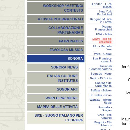
London - Luca
WORKSHOP / MEETING/
Mosca
CONTESTS
New York
Fabbriciani
ATTIVITÀ INTERNAZIONALI
Beograd Musica
in Forma
Prague
COLLABORAZIONI E
Franceschini
PARTENARIATI
USA - Tallini
Miami - dedalo
PATRONAGES
ensemble
Ulm - Marcello
Fera
FAVOLOSA MUSICA
Wien - Garau
SONORA
San Francisco
Icarus Jr
Cincinnati
for f
SONORA NEWS
Contempoartens
Bourges - Nono
ITALIAN CULTURE
Berlin - Di Scipio
G
INSTITUTES
Santiago de
Chile Manca
SONOR'ART
Belfast - Edison
Iv
Bruxelles - Nono
WORLD PREMIÈRE
Warsaw - Tempo
Reale
MAPPA DELLE ATTIVITÀ
Australia -
Sciajno
Chile - Trio
SIXE - SUONO ITALIANO PER
Albatros
Maur
L'EUROPA
Bogotà - Trio
for f
Albatros
Paris - L.