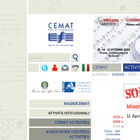
CEMAT
ACTIVI
activities
-
sonora
-
2008
RADIOCEMAT
Miam
ATTIVITÀ ISTITUZIONALI
11 Apri
2010
2009
CEMAT ACTIVITIES
2008
Tokyo - Mdi
ASSOCIATED CENTRES
ensemble
ACTIVITIES
Stockholm