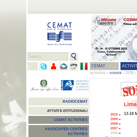
CEMAT
ACTIVI
activities
-
sonora
-
2006
RADIOCEMAT
Lima
ATTIVITÀ ISTITUZIONALI
13-18 
2010
2009
CEMAT ACTIVITIES
2008
2007
ASSOCIATED CENTRES
2006
ACTIVITIES