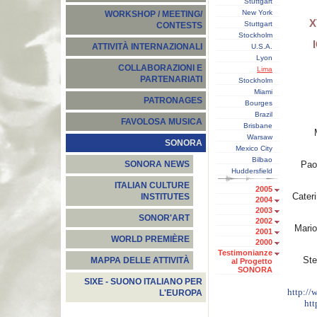
Stuttgart
New York
WORKSHOP / MEETING/
X
Stuttgart
CONTESTS
Stockholm
ATTIVITÀ INTERNAZIONALI
U.S.A.
Lyon
COLLABORAZIONI E
Lima
PARTENARIATI
Stockholm
Miami
PATRONAGES
Bourges
Brazil
FAVOLOSA MUSICA
Brisbane
Warsaw
SONORA
Mexico City
Bilbao
Pao
SONORA NEWS
Huddersfield
ITALIAN CULTURE
2005
Cater
INSTITUTES
2004
2003
SONOR'ART
2002
Mari
2001
WORLD PREMIÈRE
2000
Testimonianze
Ste
MAPPA DELLE ATTIVITÀ
al Progetto
SONORA
SIXE - SUONO ITALIANO PER
http://
L'EUROPA
htt