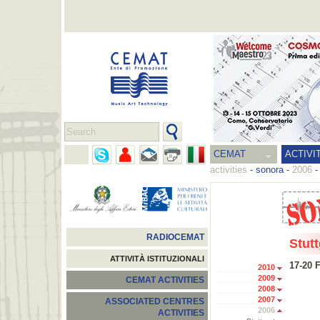
CEMAT
ACTIVI
activities
-
sonora
-
2006
RADIOCEMAT
Stutt
ATTIVITÀ ISTITUZIONALI
17-20 
2010
2009
CEMAT ACTIVITIES
2008
2007
ASSOCIATED CENTRES
2006
ACTIVITIES