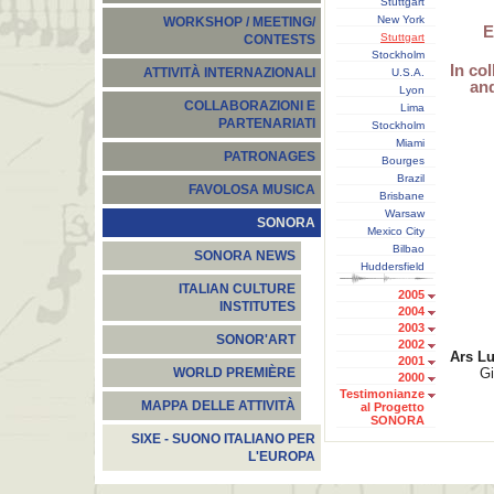
Stuttgart
New York
WORKSHOP / MEETING/
E
Stuttgart
CONTESTS
Stockholm
In co
ATTIVITÀ INTERNAZIONALI
U.S.A.
and
Lyon
COLLABORAZIONI E
Lima
PARTENARIATI
Stockholm
Miami
PATRONAGES
Bourges
Brazil
FAVOLOSA MUSICA
Brisbane
Warsaw
SONORA
Mexico City
Bilbao
SONORA NEWS
Huddersfield
ITALIAN CULTURE
2005
INSTITUTES
2004
2003
SONOR'ART
2002
Ars Lu
2001
Gi
WORLD PREMIÈRE
2000
Testimonianze
MAPPA DELLE ATTIVITÀ
al Progetto
SONORA
SIXE - SUONO ITALIANO PER
L'EUROPA