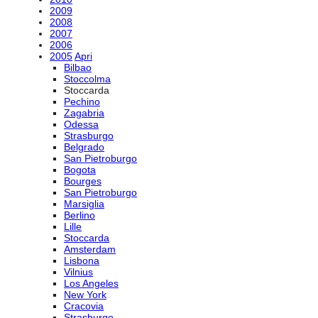
2009
2008
2007
2006
2005
Apri
Bilbao
Stoccolma
Stoccarda
Pechino
Zagabria
Odessa
Strasburgo
Belgrado
San Pietroburgo
Bogota
Bourges
San Pietroburgo
Marsiglia
Berlino
Lille
Stoccarda
Amsterdam
Lisbona
Vilnius
Los Angeles
New York
Cracovia
Strasburgo