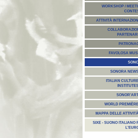
WORKSHOP / MEETI
CONTE
ATTIVITÀ INTERNAZION
COLLABORAZION
PARTENARI
PATRONA
FAVOLOSA MUS
SON
SONORA NEW
ITALIAN CULTUR
INSTITUTE
SONOR'AR
WORLD PREMIÈR
MAPPA DELLE ATTIVIT
SIXE - SUONO ITALIANO 
L'EUR