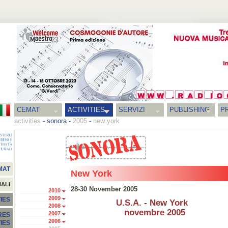
CEMAT
ACTIVITIES
SERVIZI
PUBLISHING
P
activities
-
sonora
-
2005
-
new york
MAT
New York
NALI
28-30 November 2005
2010
2009
IES
U.S.A. - New York
2008
novembre 2005
2007
RES
2006
TIES