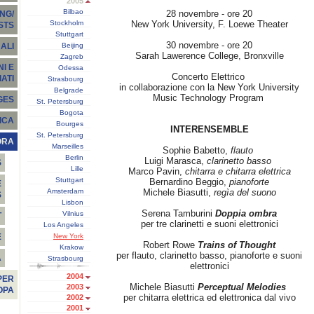
2005
Bilbao
28 novembre - ore 20
NG/
Stockholm
New York University, F. Loewe Theater
STS
Stuttgart
30 novembre - ore 20
Beijing
ALI
Sarah Lawerence College, Bronxville
Zagreb
I E
Odessa
Concerto Elettrico
ATI
Strasbourg
in collaborazione con la New York University
Belgrade
Music Technology Program
GES
St. Petersburg
Bogota
ICA
Bourges
INTERENSEMBLE
St. Petersburg
ORA
Marseilles
Sophie Babetto,
flauto
Berlin
Luigi Marasca,
clarinetto basso
S
Lille
Marco Pavin,
chitarra e chitarra elettrica
Stuttgart
Bernardino Beggio,
pianoforte
E
Amsterdam
Michele Biasutti,
regìa del suono
S
Lisbon
Serena Tamburini
Doppia ombra
Vilnius
T
per tre clarinetti e suoni elettronici
Los Angeles
New York
E
Robert Rowe
Trains of Thought
Krakow
per flauto, clarinetto basso, pianoforte e suoni
À
Strasbourg
elettronici
2004
PER
Michele Biasutti
Perceptual Melodies
2003
OPA
per chitarra elettrica ed elettronica dal vivo
2002
2001