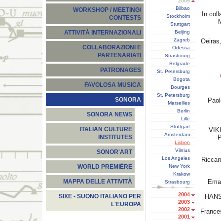
2005
Bilbao
WORKSHOP / MEETING/
In coll
Stockholm
CONTESTS
Stuttgart
Beijing
ATTIVITÀ INTERNAZIONALI
Zagreb
Oeiras
COLLABORAZIONI E
Odessa
PARTENARIATI
Strasbourg
Belgrade
PATRONAGES
St. Petersburg
Bogota
FAVOLOSA MUSICA
Bourges
St. Petersburg
SONORA
Paol
Marseilles
Berlin
SONORA NEWS
Lille
Stuttgart
ITALIAN CULTURE
VIK
Amsterdam
P
INSTITUTES
Lisbon
Vilnius
SONOR'ART
Los Angeles
Ricca
New York
WORLD PREMIÈRE
Krakow
Ema
MAPPA DELLE ATTIVITÀ
Strasbourg
2004
HAN
SIXE - SUONO ITALIANO PER
2003
L'EUROPA
2002
Franc
2001