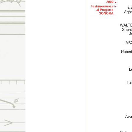
2000
Testimonianze
Ev
al Progetto
Agos
SONORA
WALT
Gabr
W
LAS
Rober
L
Lui
Ava