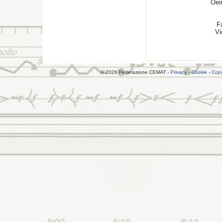
Oei
F
Vi
© 2026 Federazione CEMAT -
Privacy
-
Cookie
-
Copy