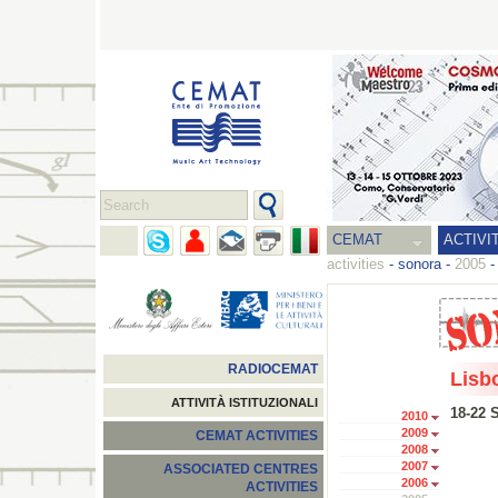
CEMAT
ACTIVI
activities
-
sonora
-
2005
RADIOCEMAT
Lisb
ATTIVITÀ ISTITUZIONALI
18-22 
2010
2009
CEMAT ACTIVITIES
2008
2007
ASSOCIATED CENTRES
2006
ACTIVITIES