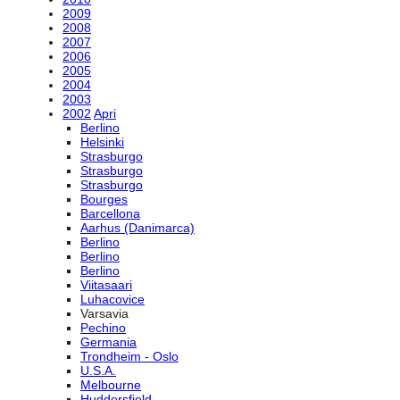
2009
2008
2007
2006
2005
2004
2003
2002
Apri
Berlino
Helsinki
Strasburgo
Strasburgo
Strasburgo
Bourges
Barcellona
Aarhus (Danimarca)
Berlino
Berlino
Berlino
Viitasaari
Luhacovice
Varsavia
Pechino
Germania
Trondheim - Oslo
U.S.A.
Melbourne
Huddersfield