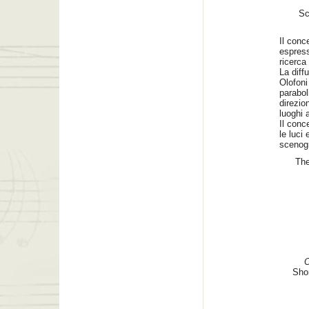
Sc
Il conc
espress
ricerca
La diff
Olofoni 
parabol
direzio
luoghi a
Il conc
le luci
scenogr
The
O
Sho