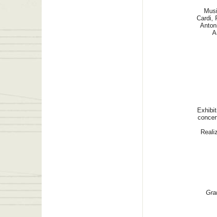
Musi
Cardi, 
Antoni
A
Exhibit
concer
Reali
Gra