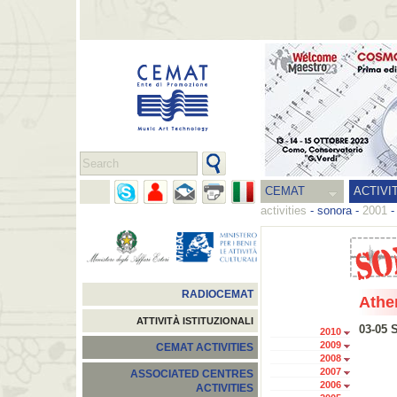
CEMAT
ACTIVI
activities
-
sonora
-
2001
RADIOCEMAT
Athe
ATTIVITÀ ISTITUZIONALI
03-05 
2010
2009
CEMAT ACTIVITIES
2008
2007
ASSOCIATED CENTRES
2006
ACTIVITIES