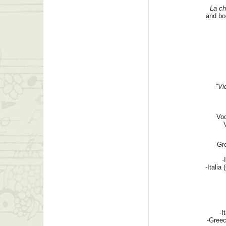
La ch
and bo
"Vi
Voc
-Gr
-
-Italia
-I
-Greec