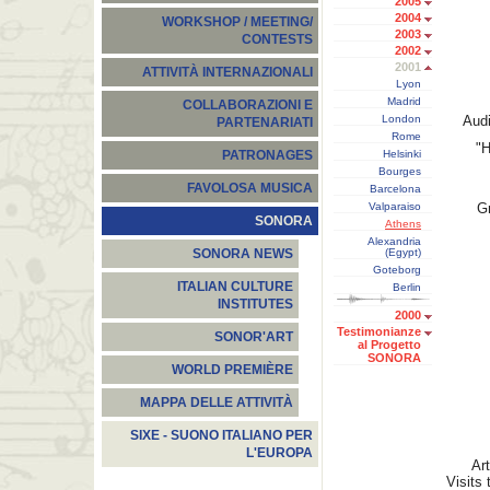
2005
2004
WORKSHOP / MEETING/
2003
CONTESTS
2002
2001
ATTIVITÀ INTERNAZIONALI
Lyon
Madrid
COLLABORAZIONI E
London
Audi
PARTENARIATI
Rome
"H
Helsinki
PATRONAGES
Bourges
FAVOLOSA MUSICA
Barcelona
Valparaiso
Gr
SONORA
Athens
Alexandria
(Egypt)
SONORA NEWS
Goteborg
ITALIAN CULTURE
Berlin
INSTITUTES
2000
Testimonianze
SONOR'ART
al Progetto
SONORA
WORLD PREMIÈRE
MAPPA DELLE ATTIVITÀ
SIXE - SUONO ITALIANO PER
L'EUROPA
Ar
Visits 