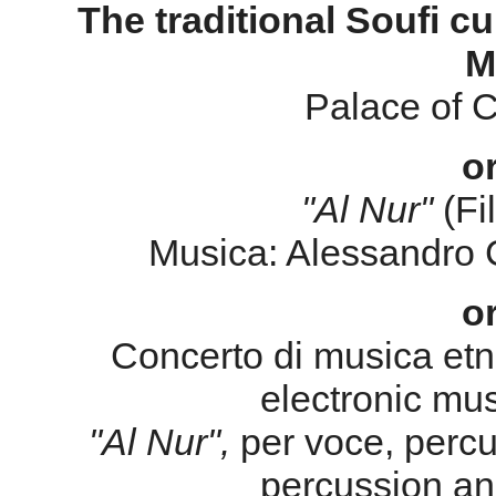
The traditional Soufi cu
M
Palace of C
o
"Al Nur"
(F
Musica: Alessandro C
o
Concerto di musica etni
electronic mu
"Al Nur",
per voce, percu
percussion an