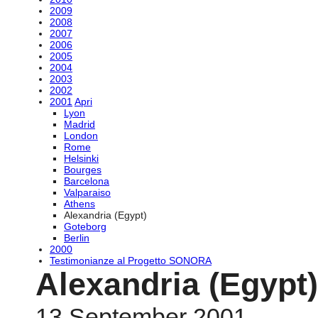
2009
2008
2007
2006
2005
2004
2003
2002
2001
Apri
Lyon
Madrid
London
Rome
Helsinki
Bourges
Barcelona
Valparaiso
Athens
Alexandria (Egypt)
Goteborg
Berlin
2000
Testimonianze al Progetto SONORA
Alexandria (Egypt)
13 September 2001