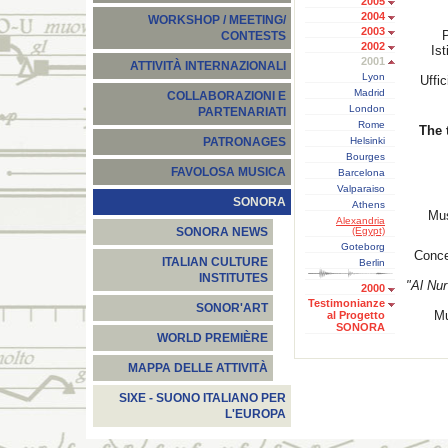
2005
2004
WORKSHOP / MEETING/
2003
P
CONTESTS
2002
Ist
2001
ATTIVITÀ INTERNAZIONALI
Lyon
Uffi
Madrid
COLLABORAZIONI E
London
PARTENARIATI
Rome
The 
Helsinki
PATRONAGES
Bourges
FAVOLOSA MUSICA
Barcelona
Valparaiso
SONORA
Athens
Mus
Alexandria
(Egypt)
SONORA NEWS
Goteborg
Conce
ITALIAN CULTURE
Berlin
INSTITUTES
"Al Nur
2000
Testimonianze
SONOR'ART
Mu
al Progetto
SONORA
WORLD PREMIÈRE
MAPPA DELLE ATTIVITÀ
SIXE - SUONO ITALIANO PER
L'EUROPA