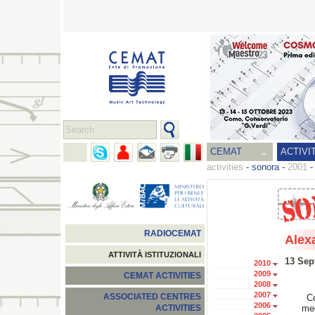
CEMAT
ACTIVI
activities
-
sonora
-
2001
RADIOCEMAT
Alex
ATTIVITÀ ISTITUZIONALI
13 Sep
2010
2009
CEMAT ACTIVITIES
2008
2007
ASSOCIATED CENTRES
Co
2006
med
ACTIVITIES