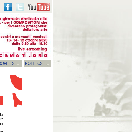
ROFILES
POLITICS
le
te
in