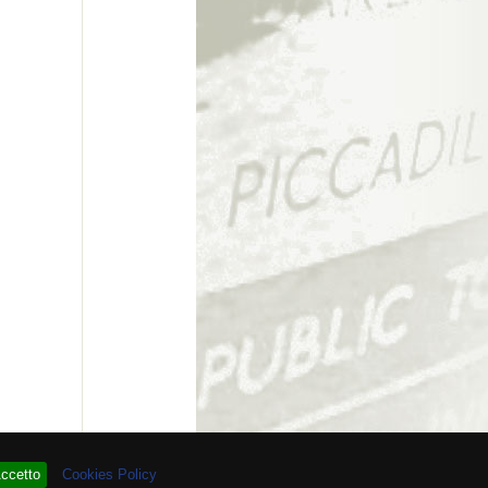
 # 93.864.582
ccetto
Cookies Policy