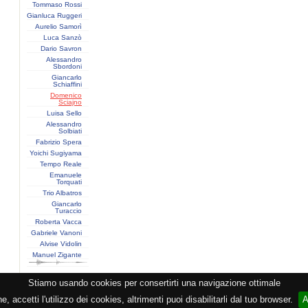
Tommaso Rossi
Gianluca Ruggeri
Aurelio Samorì
Luca Sanzò
Dario Savron
Alessandro
Sbordoni
Giancarlo
Schiaffini
Domenico
Sciajno
Luisa Sello
Alessandro
Solbiati
Fabrizio Spera
Yoichi Sugiyama
Tempo Reale
Emanuele
Torquati
Trio Albatros
Giancarlo
Turaccio
Roberta Vacca
Gabriele Vanoni
Alvise Vidolin
Manuel Zigante
Stiamo usando cookies per consertirti una navigazione ottimale
razione CEMAT -
Privacy
-
Cookie
-
Copyright
- PI 05362381005 - Lic. SIAE 2552/1/2523 - Visitor
 accetti l'utilizzo dei cookies, altrimenti puoi disabilitarli dal tuo browser.
A