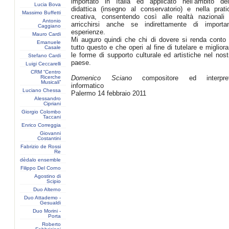
importato in Italia ed applicato nell’ambito del
Lucia Bova
didattica (insegno al conservatorio) e nella prati
Massimo Buffetti
creativa, consentendo così alle realtà nazionali 
Antonio
arricchirsi anche se indirettamente di importan
Caggiano
esperienze.
Mauro Cardi
Mi auguro quindi che chi di dovere si renda conto 
Emanuele
tutto questo e che operi al fine di tutelare e migliora
Casale
le forme di supporto culturale ed artistiche nel nost
Stefano Cardi
paese.
Luigi Ceccarelli
CRM “Centro
Ricerche
Domenico Sciano
compositore ed interpre
Musicali”
informatico
Luciano Chessa
Palermo 14 febbraio 2011
Alessandro
Cipriani
Giorgio Colombo
Taccani
Enrico Correggia
Giovanni
Costantini
Fabrizio de Rossi
Re
dèdalo ensemble
Filippo Del Corno
Agostino di
Scipio
Duo Alterno
Duo Attademo -
Gesualdi
Duo Morini -
Porta
Roberto