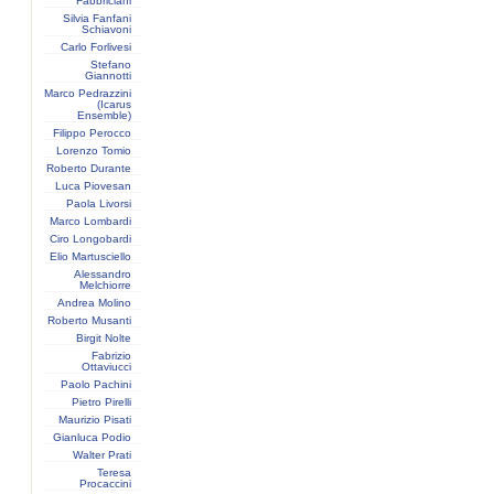
Fabbriciani
Silvia Fanfani
Schiavoni
Carlo Forlivesi
Stefano
Giannotti
Marco Pedrazzini
(Icarus
Ensemble)
Filippo Perocco
Lorenzo Tomio
Roberto Durante
Luca Piovesan
Paola Livorsi
Marco Lombardi
Ciro Longobardi
Elio Martusciello
Alessandro
Melchiorre
Andrea Molino
Roberto Musanti
Birgit Nolte
Fabrizio
Ottaviucci
Paolo Pachini
Pietro Pirelli
Maurizio Pisati
Gianluca Podio
Walter Prati
Teresa
Procaccini