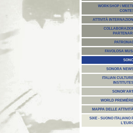
WORKSHOP / MEETI
CONTE
ATTIVITÀ INTERNAZION
COLLABORAZION
PARTENARI
PATRONA
FAVOLOSA MUS
SON
SONORA NEW
ITALIAN CULTUR
INSTITUTE
SONOR'AR
WORLD PREMIÈR
MAPPA DELLE ATTIVIT
SIXE - SUONO ITALIANO 
L'EUR