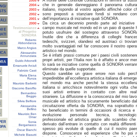
A fronte delle continue contrazioni in termini di sussi
2005
che in generale danneggiano il panorama cultura
2004
NG/
italiano, rispondo al vostro appello affinché color c
2003
STS
sono preposti a stanziare fondi si rendano con
2002
dell’importanza di iniziative quali SONORA.
2001
ALI
Da circa un decennio prendo parte ad iniziative 
2000
campo musicale nel mondo ed in un paio di queste 
Testimonianze
I E
al Progetto
potuto usufruire del sostegno attraverso SONOR
ATI
SONORA
Inutile dire che a differenza di colleghi frances
Roberto
tedeschi, svizzeri, olandesi ed austriaci ci trovia
Abbondanza
GES
molto svantaggiati nel far conoscere il nostro opera
Marco Angius
artistico nel mondo.
ICA
Alessandro
Se è infatti prassi comune per i paesi civili sostenere
Annunziata
propri artisti, per l’Italia non lo è affatto e ancor me
Guido Arbonelli
ORA
lo sarà se iniziative come quella di SONORA verran
Emanuele Arciuli
eliminate da quelle supportate.
Fabrizio Casti
S
Questo sarebbe un grave errore non solo perc
Maria Elena
impedirebbe all’eccellenza artistica italiana di emerge
Runza
E
nel mondo ma anche perché la stessa eccellen
Maurizio Barbetti
S
italiana si arricchisce notevolmente ogni volta che
Giacomo Baroffio
suoi artisti entrano in contatto con altre real
Bernardino
T
straniere. La diffusione e la conoscenza del mio lavo
Beggio
musicale ed artistico ha sicuramente beneficiato dal
Silvia Belfiore
E
circuitazione offerta da SONORA, ma soprattutto 
Alessandra
Bellino
ho beneficiato in termini di occasioni di ricerca e 
À
Maurizio Ben
evoluzione personale tecnica, tecnologic
Omar
professionale ed artistica grazie allo scambio che
PER
Sonia
derivato dall’entrare in contatto con realtà differenti
Bergamasco
OPA
spesso più evolute di quelle di cui il nostro pae
Oscar Bianchi
dispone. Conoscenze ed esperienze che ho poi r
Michele Biasutti