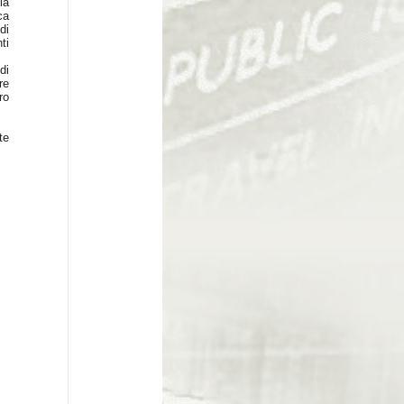
la
ca
di
ti
di
re
ro
te