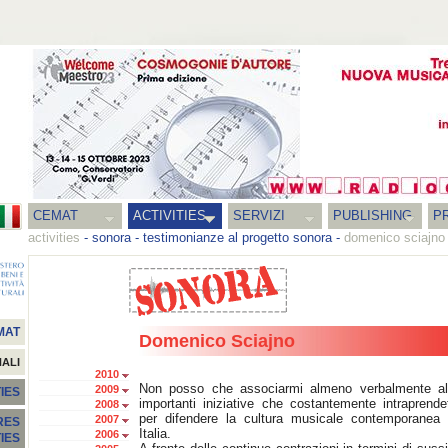
CEMAT
ACTIVITIES
SERVIZI
PUBLISHING
P
activities
-
sonora
-
testimonianze al progetto sonora
-
domenico sciajno
MAT
Domenico Sciajno
NALI
2010
Non posso che associarmi almeno verbalmente al
2009
IES
importanti iniziative che costantemente intraprende
2008
per difendere la cultura musicale contemporanea 
2007
RES
Italia.
2006
TIES