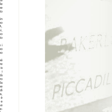
di
le
he
to
in
ho
A.
i,
mo
to
 i
no
no
hé
re
za
 i
tà
ro
la
ne
di
a,
 è
 e
se
e-