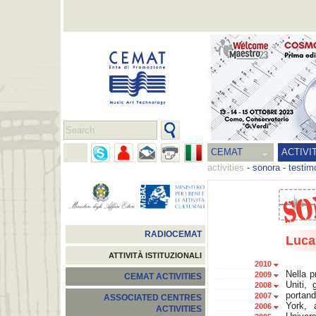
CEMAT
ACTIVI
activities
-
sonora
-
testim
RADIOCEMAT
Luca
ATTIVITÀ ISTITUZIONALI
2010
Nella p
2009
CEMAT ACTIVITIES
Uniti,
2008
portan
2007
ASSOCIATED CENTRES
York, 
2006
ACTIVITIES