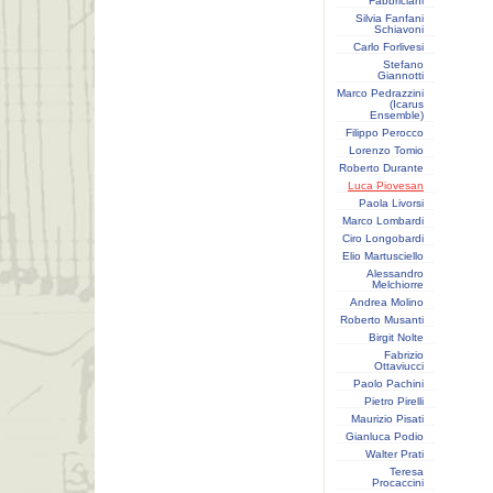
Fabbriciani
Silvia Fanfani
Schiavoni
Carlo Forlivesi
Stefano
Giannotti
Marco Pedrazzini
(Icarus
Ensemble)
Filippo Perocco
Lorenzo Tomio
Roberto Durante
Luca Piovesan
Paola Livorsi
Marco Lombardi
Ciro Longobardi
Elio Martusciello
Alessandro
Melchiorre
Andrea Molino
Roberto Musanti
Birgit Nolte
Fabrizio
Ottaviucci
Paolo Pachini
Pietro Pirelli
Maurizio Pisati
Gianluca Podio
Walter Prati
Teresa
Procaccini