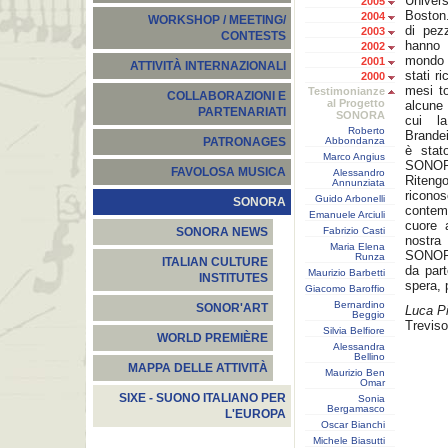
Univer
2005
Boston.
2004
WORKSHOP / MEETING/
di pezz
2003
CONTESTS
hanno 
2002
mondo 
2001
ATTIVITÀ INTERNAZIONALI
stati r
2000
mesi t
Testimonianze
COLLABORAZIONI E
al Progetto
alcune 
PARTENARIATI
SONORA
cui la
Roberto
Brandei
Abbondanza
PATRONAGES
è stat
Marco Angius
SONO
FAVOLOSA MUSICA
Alessandro
Riteng
Annunziata
ricono
Guido Arbonelli
SONORA
contem
Emanuele Arciuli
cuore 
Fabrizio Casti
SONORA NEWS
nostra
Maria Elena
SONORA
Runza
ITALIAN CULTURE
da part
Maurizio Barbetti
INSTITUTES
spera, 
Giacomo Baroffio
Bernardino
SONOR'ART
Luca P
Beggio
Treviso
Silvia Belfiore
WORLD PREMIÈRE
Alessandra
Bellino
MAPPA DELLE ATTIVITÀ
Maurizio Ben
Omar
SIXE - SUONO ITALIANO PER
Sonia
Bergamasco
L'EUROPA
Oscar Bianchi
Michele Biasutti