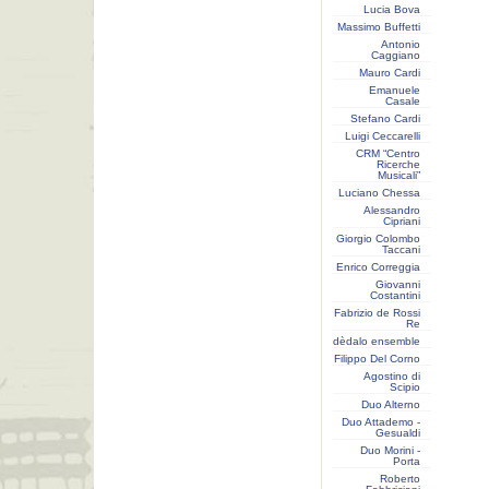
Lucia Bova
Massimo Buffetti
Antonio
Caggiano
Mauro Cardi
Emanuele
Casale
Stefano Cardi
Luigi Ceccarelli
CRM “Centro
Ricerche
Musicali”
Luciano Chessa
Alessandro
Cipriani
Giorgio Colombo
Taccani
Enrico Correggia
Giovanni
Costantini
Fabrizio de Rossi
Re
dèdalo ensemble
Filippo Del Corno
Agostino di
Scipio
Duo Alterno
Duo Attademo -
Gesualdi
Duo Morini -
Porta
Roberto