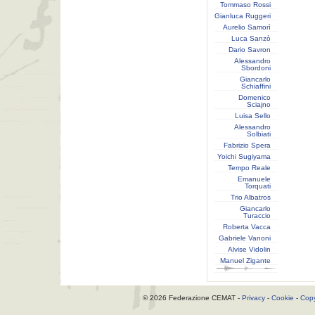
Tommaso Rossi
Gianluca Ruggeri
Aurelio Samorì
Luca Sanzò
Dario Savron
Alessandro
Sbordoni
Giancarlo
Schiaffini
Domenico
Sciajno
Luisa Sello
Alessandro
Solbiati
Fabrizio Spera
Yoichi Sugiyama
Tempo Reale
Emanuele
Torquati
Trio Albatros
Giancarlo
Turaccio
Roberta Vacca
Gabriele Vanoni
Alvise Vidolin
Manuel Zigante
© 2026 Federazione CEMAT -
Privacy
-
Cookie
-
Copy