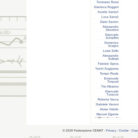
Tommaso Rossi
Gianluca Ruggeri
Aurelio Samorì
Luca Sanzò
Dario Savron
Alessandro
Sbordoni
Giancarlo
Schiaffini
Domenico
Sciajno
Luisa Sello
Alessandro
Solbiati
Fabrizio Spera
Yoichi Sugiyama
Tempo Reale
Emanuele
Torquati
Trio Albatros
Giancarlo
Turaccio
Roberta Vacca
Gabriele Vanoni
Alvise Vidolin
Manuel Zigante
© 2026 Federazione CEMAT -
Privacy
-
Cookie
-
Copy