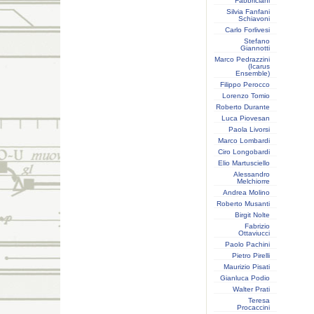
Fabbriciani
Silvia Fanfani
Schiavoni
Carlo Forlivesi
Stefano
Giannotti
Marco Pedrazzini
(Icarus
Ensemble)
Filippo Perocco
Lorenzo Tomio
Roberto Durante
Luca Piovesan
Paola Livorsi
Marco Lombardi
Ciro Longobardi
Elio Martusciello
Alessandro
Melchiorre
Andrea Molino
Roberto Musanti
Birgit Nolte
Fabrizio
Ottaviucci
Paolo Pachini
Pietro Pirelli
Maurizio Pisati
Gianluca Podio
Walter Prati
Teresa
Procaccini