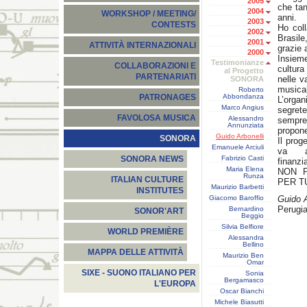
2005
che tan
2004
WORKSHOP / MEETING/
anni.
2003
CONTESTS
Ho coll
2002
Brasile
2001
ATTIVITÀ INTERNAZIONALI
grazie 
2000
Insieme
Testimonianze
COLLABORAZIONI E
cultura
al Progetto
PARTENARIATI
nelle v
SONORA
musica
Roberto
Abbondanza
PATRONAGES
L’organ
Marco Angius
segret
FAVOLOSA MUSICA
Alessandro
sempre
Annunziata
propon
Guido Arbonelli
SONORA
Il prog
Emanuele Arciuli
va as
Fabrizio Casti
SONORA NEWS
finanzi
Maria Elena
NON P
Runza
ITALIAN CULTURE
PER TU
Maurizio Barbetti
INSTITUTES
Giacomo Baroffio
Guido A
Perugia
Bernardino
SONOR'ART
Beggio
Silvia Belfiore
WORLD PREMIÈRE
Alessandra
Bellino
MAPPA DELLE ATTIVITÀ
Maurizio Ben
Omar
SIXE - SUONO ITALIANO PER
Sonia
Bergamasco
L'EUROPA
Oscar Bianchi
Michele Biasutti