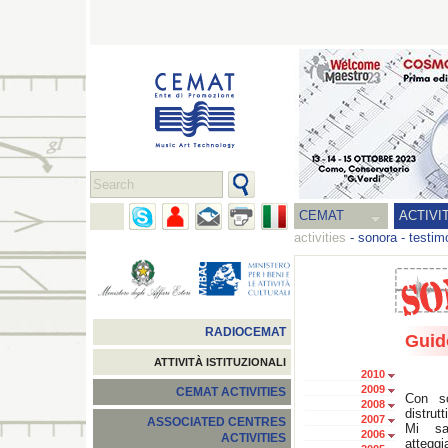
CEMAT
ACTIVI
activities
-
sonora
-
testim
RADIOCEMAT
Guid
ATTIVITÀ ISTITUZIONALI
2010
2009
CEMAT ACTIVITIES
Con so
2008
distrutt
2007
ASSOCIATED CENTRES
Mi sa
2006
ACTIVITIES
attegg