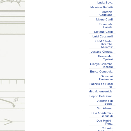
Lucia Bova
Massimo Buffetti
Antonio
Caggiano
Mauro Cardi
Emanuele
Casale
Stefano Cardi
Luigi Ceccarelli
CRM “Centro
Ricerche
Musicali”
Luciano Chessa
Alessandro
Cipriani
Giorgio Colombo
Taccani
Enrico Correggia
Giovanni
Costantini
Fabrizio de Rossi
Re
dèdalo ensemble
Filippo Del Corno
Agostino di
Scipio
Duo Alterno
Duo Attademo -
Gesualdi
Duo Morini -
Porta
Roberto