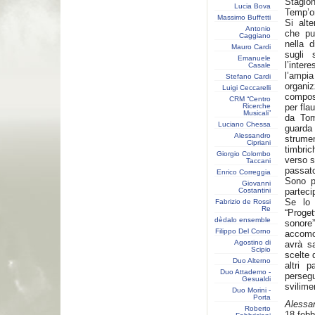
Stagion
Lucia Bova
Temp’o
Massimo Buffetti
Si alte
Antonio
che pu
Caggiano
nella d
Mauro Cardi
sugli 
Emanuele
l’inte
Casale
l’amp
Stefano Cardi
organiz
Luigi Ceccarelli
compos
CRM “Centro
Ricerche
per fla
Musicali”
da Tom
Luciano Chessa
guarda
Alessandro
strume
Cipriani
timbric
Giorgio Colombo
verso s
Taccani
passato
Enrico Correggia
Sono pe
Giovanni
Costantini
partec
Se lo 
Fabrizio de Rossi
Re
“Proge
dèdalo ensemble
sonore
Filippo Del Corno
accomod
Agostino di
avrà sa
Scipio
scelte 
Duo Alterno
altri 
Duo Attademo -
perseg
Gesualdi
svilime
Duo Morini -
Porta
Alessan
Roberto
18 febb