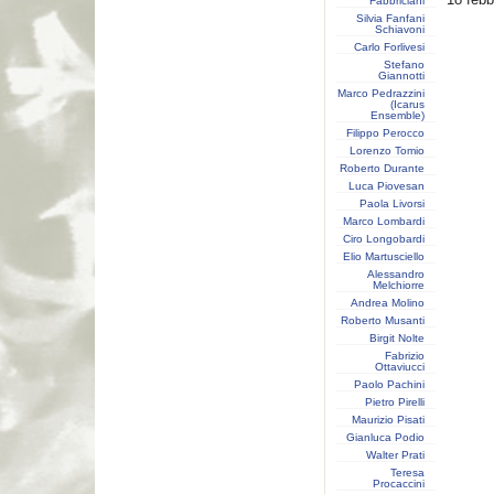
Fabbriciani
Silvia Fanfani
Schiavoni
Carlo Forlivesi
Stefano
Giannotti
Marco Pedrazzini
(Icarus
Ensemble)
Filippo Perocco
Lorenzo Tomio
Roberto Durante
Luca Piovesan
Paola Livorsi
Marco Lombardi
Ciro Longobardi
Elio Martusciello
Alessandro
Melchiorre
Andrea Molino
Roberto Musanti
Birgit Nolte
Fabrizio
Ottaviucci
Paolo Pachini
Pietro Pirelli
Maurizio Pisati
Gianluca Podio
Walter Prati
Teresa
Procaccini