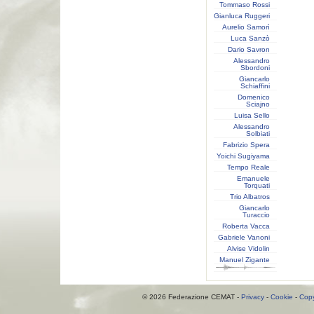
Tommaso Rossi
Gianluca Ruggeri
Aurelio Samorì
Luca Sanzò
Dario Savron
Alessandro
Sbordoni
Giancarlo
Schiaffini
Domenico
Sciajno
Luisa Sello
Alessandro
Solbiati
Fabrizio Spera
Yoichi Sugiyama
Tempo Reale
Emanuele
Torquati
Trio Albatros
Giancarlo
Turaccio
Roberta Vacca
Gabriele Vanoni
Alvise Vidolin
Manuel Zigante
© 2026 Federazione CEMAT -
Privacy
-
Cookie
-
Copy