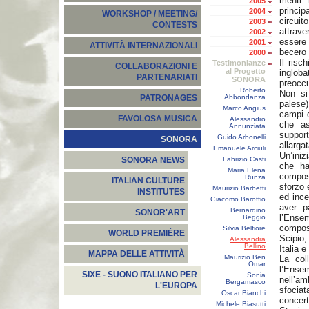
menti 
2005
princip
2004
WORKSHOP / MEETING/
circuit
2003
CONTESTS
attrav
2002
essere
2001
ATTIVITÀ INTERNAZIONALI
becero 
2000
Il ris
Testimonianze
COLLABORAZIONI E
al Progetto
inglob
PARTENARIATI
SONORA
preocc
Roberto
Non si
Abbondanza
PATRONAGES
palese)
Marco Angius
campi d
FAVOLOSA MUSICA
Alessandro
che as
Annunziata
suppor
Guido Arbonelli
SONORA
allarga
Emanuele Arciuli
Un’ini
Fabrizio Casti
SONORA NEWS
che ha
Maria Elena
composi
Runza
ITALIAN CULTURE
sforzo 
Maurizio Barbetti
INSTITUTES
ed ince
Giacomo Baroffio
aver p
Bernardino
SONOR'ART
l’Ense
Beggio
compos
Silvia Belfiore
WORLD PREMIÈRE
Scipio
Alessandra
Bellino
Italia e
MAPPA DELLE ATTIVITÀ
Maurizio Ben
La coll
Omar
l’Ense
SIXE - SUONO ITALIANO PER
Sonia
nell’a
Bergamasco
L'EUROPA
sfocia
Oscar Bianchi
concer
Michele Biasutti