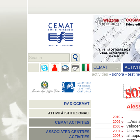
CEMAT
ACTIVI
activities
-
sonora
-
testim
RADIOCEMAT
Ales
ATTIVITÀ ISTITUZIONALI
2010
...As
2009
CEMAT ACTIVITIES
velocem
2008
Univers
2007
ASSOCIATED CENTRES
all’app
2006
ACTIVITIES