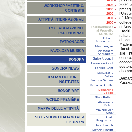
possibi
2005
2002 e
2004
WORKSHOP / MEETING/
prestig
2003
CONTESTS
l’Unive
2002
of Mas
2001
ATTIVITÀ INTERNAZIONALI
college
2000
di New 
Testimonianze
COLLABORAZIONI E
al Progetto
I molti
PARTENARIATI
SONORA
italia
Roberto
di com
Abbondanza
PATRONAGES
Madern
Marco Angius
Donaton
FAVOLOSA MUSICA
Alessandro
alle n
Annunziata
contrib
Guido Arbonelli
SONORA
economi
Emanuele Arciuli
sosten
Fabrizio Casti
SONORA NEWS
alto pro
Maria Elena
Runza
ITALIAN CULTURE
Bernar
Maurizio Barbetti
INSTITUTES
Padova,
Giacomo Baroffio
Bernardino
SONOR'ART
Beggio
Silvia Belfiore
WORLD PREMIÈRE
Alessandra
Bellino
MAPPA DELLE ATTIVITÀ
Maurizio Ben
Omar
SIXE - SUONO ITALIANO PER
Sonia
Bergamasco
L'EUROPA
Oscar Bianchi
Michele Biasutti