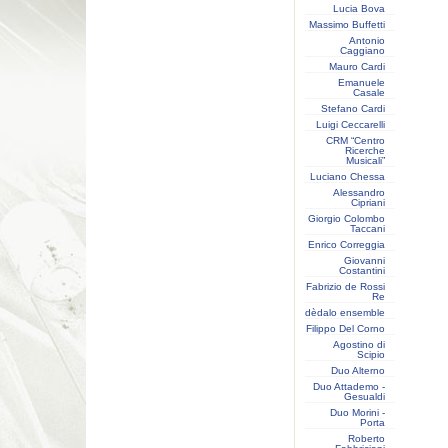
Lucia Bova
Massimo Buffetti
Antonio
Caggiano
Mauro Cardi
Emanuele
Casale
Stefano Cardi
Luigi Ceccarelli
CRM “Centro
Ricerche
Musicali”
Luciano Chessa
Alessandro
Cipriani
Giorgio Colombo
Taccani
Enrico Correggia
Giovanni
Costantini
Fabrizio de Rossi
Re
dèdalo ensemble
Filippo Del Corno
Agostino di
Scipio
Duo Alterno
Duo Attademo -
Gesualdi
Duo Morini -
Porta
Roberto