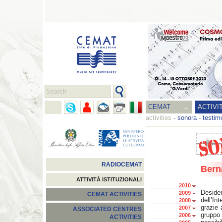
CEMAT
ACTIVI
activities
-
sonora
-
testim
RADIOCEMAT
Bern
ATTIVITÀ ISTITUZIONALI
2010
Deside
2009
CEMAT ACTIVITIES
dell’In
2008
grazie 
2007
ASSOCIATED CENTRES
gruppo
2006
ACTIVITIES