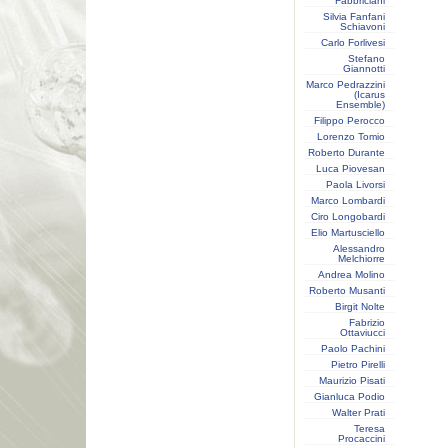
Fabbriciani
Silvia Fanfani
Schiavoni
Carlo Forlivesi
Stefano
Giannotti
Marco Pedrazzini
(Icarus
Ensemble)
Filippo Perocco
Lorenzo Tomio
Roberto Durante
Luca Piovesan
Paola Livorsi
Marco Lombardi
Ciro Longobardi
Elio Martusciello
Alessandro
Melchiorre
Andrea Molino
Roberto Musanti
Birgit Nolte
Fabrizio
Ottaviucci
Paolo Pachini
Pietro Pirelli
Maurizio Pisati
Gianluca Podio
Walter Prati
Teresa
Procaccini