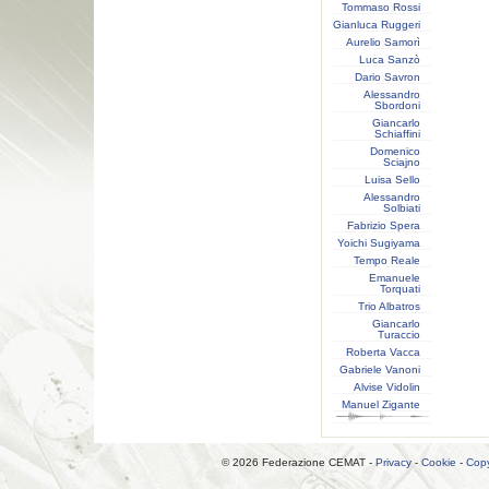
Tommaso Rossi
Gianluca Ruggeri
Aurelio Samorì
Luca Sanzò
Dario Savron
Alessandro
Sbordoni
Giancarlo
Schiaffini
Domenico
Sciajno
Luisa Sello
Alessandro
Solbiati
Fabrizio Spera
Yoichi Sugiyama
Tempo Reale
Emanuele
Torquati
Trio Albatros
Giancarlo
Turaccio
Roberta Vacca
Gabriele Vanoni
Alvise Vidolin
Manuel Zigante
© 2026 Federazione CEMAT -
Privacy
-
Cookie
-
Copy