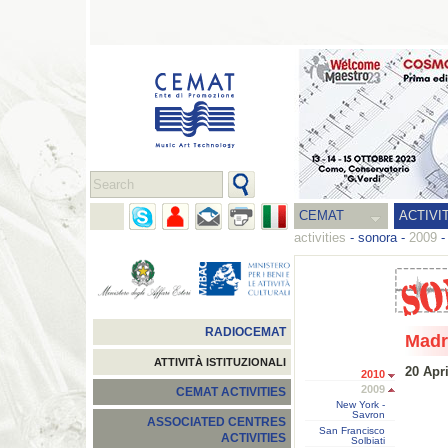
CEMAT
ACTIVI
activities
-
sonora
-
2009
RADIOCEMAT
Madr
ATTIVITÀ ISTITUZIONALI
20 Apr
2010
2009
CEMAT ACTIVITIES
New York -
Savron
ASSOCIATED CENTRES
San Francisco
ACTIVITIES
Solbiati