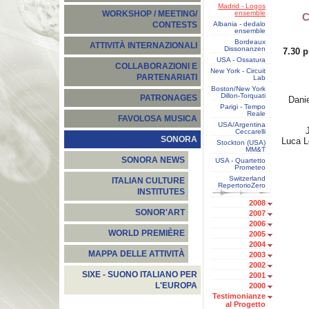
Madrid - Logos
ensemble
WORKSHOP / MEETING/
C
Albania - dedalo
CONTESTS
ensemble
Bordeaux
ATTIVITÀ INTERNAZIONALI
Dissonanzen
7.30 
USA - Ossatura
COLLABORAZIONI E
New York - Circuit
PARTENARIATI
Lab
Boston/New York
Dillon-Torquati
PATRONAGES
Danie
Parigi - Tempo
Reale
FAVOLOSA MUSICA
USA/Argentina
Ceccarelli
SONORA
Luca 
Stockton (USA)
MM&T
SONORA NEWS
USA - Quartetto
Prometeo
Switzerland
ITALIAN CULTURE
RepertorioZero
INSTITUTES
2008
SONOR'ART
2007
2006
WORLD PREMIÈRE
2005
2004
MAPPA DELLE ATTIVITÀ
2003
2002
SIXE - SUONO ITALIANO PER
2001
L'EUROPA
2000
Testimonianze
al Progetto