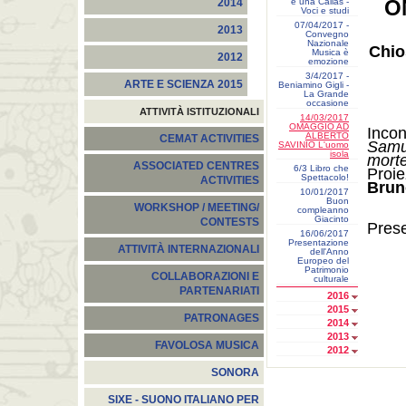
O
e una Callas -
2014
Voci e studi
07/04/2017 -
2013
Convegno
Nazionale
Chio
Musica è
2012
emozione
3/4/2017 -
ARTE E SCIENZA 2015
Beniamino Gigli -
La Grande
occasione
ATTIVITÀ ISTITUZIONALI
14/03/2017
OMAGGIO AD
Inc
ALBERTO
CEMAT ACTIVITIES
Samu
SAVINIO L'uomo
isola
mort
ASSOCIATED CENTRES
6/3 Libro che
Proie
Spettacolo!
ACTIVITIES
Brun
10/01/2017
Buon
WORKSHOP / MEETING/
compleanno
Giacinto
CONTESTS
Pres
16/06/2017
Presentazione
ATTIVITÀ INTERNAZIONALI
dell'Anno
Europeo del
Patrimonio
COLLABORAZIONI E
culturale
PARTENARIATI
2016
2015
PATRONAGES
2014
2013
FAVOLOSA MUSICA
2012
SONORA
SIXE - SUONO ITALIANO PER