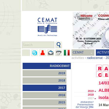
CEMAT
ACTIVI
activities
-
radiocemat
-
20
RADIOCEMAT
2019
2018
14/0
2017
ALBE
2019
2018
2016
isola
2017
20/04/2017
2015
Presentazione
14 Mar
del Volume Mille