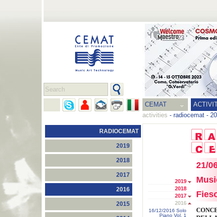
CEMAT
ACTIVI
activities
-
radiocemat
-
20
RADIOCEMAT
2019
2018
21/06
2017
Musi
2019
2018
2016
Fies
2017
2016
2015
CONC
16/12/2016 Solo
Piano Vol. 1