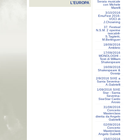
Serata musicale
L'EUROPA
con Michele
Marelli
3/10/2016
EmuFest 2016-
VOCI di
J.Chowning
37. Festival
N.S.M. 2 operine
tascabili-
S.Tagiietti,
M.Berlinguer
18/09/2016
Ambleto
17/09/2016
MONOLOGHI -
Testi di William
Shakespeare
16/09/2016
Shakespeare &
Gossip
2/9/2016 SIXE a
Santa Severina-
A.Gabrielli
1/09/2016 SIXE
Star - Santa
Severina-
SixeStar Cardo
Arosio
31/08/2016
Concerto
Masterclass
diretta da Angelo
Gabrielli
02/09/2016
Concerto
Masterclass
Angelo Gabielli
15/07/2016