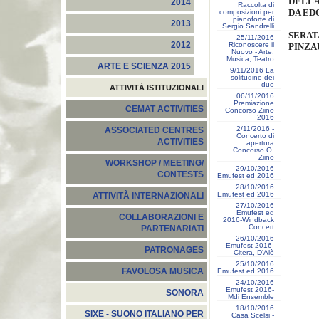
DELLA
2014
Raccolta di
composizioni per
DA ED
pianoforte di
2013
Sergio Sandrelli
SERAT
25/11/2016
2012
Riconoscere il
PINZA
Nuovo - Arte,
Musica, Teatro
ARTE E SCIENZA 2015
9/11/2016 La
solitudine dei
duo
ATTIVITÀ ISTITUZIONALI
06/11/2016
Premiazione
CEMAT ACTIVITIES
Concorso Ziino
2016
2/11/2016 -
ASSOCIATED CENTRES
Concerto di
ACTIVITIES
apertura
Concorso O.
Ziino
WORKSHOP / MEETING/
29/10/2016
CONTESTS
Emufest ed 2016
28/10/2016
Emufest ed 2016
ATTIVITÀ INTERNAZIONALI
27/10/2016
Emufest ed
COLLABORAZIONI E
2016-Windback
Concert
PARTENARIATI
26/10/2016
Emufest 2016-
PATRONAGES
Citera, D'Alò
25/10/2016
FAVOLOSA MUSICA
Emufest ed 2016
24/10/2016
Emufest 2016-
SONORA
Mdi Ensemble
18/10/2016
SIXE - SUONO ITALIANO PER
Casa Scelsi -