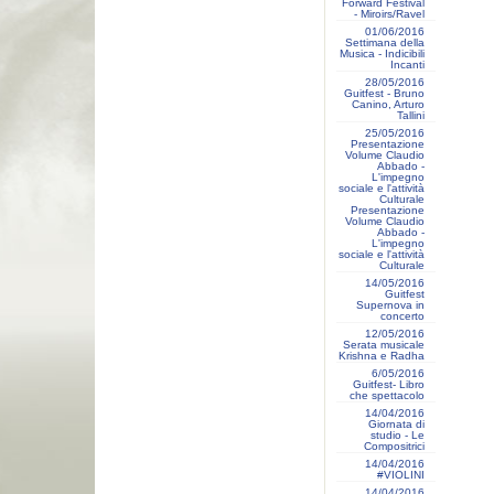
Forward Festival
- Miroirs/Ravel
01/06/2016
Settimana della
Musica - Indicibili
Incanti
28/05/2016
Guitfest - Bruno
Canino, Arturo
Tallini
25/05/2016
Presentazione
Volume Claudio
Abbado -
L'impegno
sociale e l'attività
Culturale
Presentazione
Volume Claudio
Abbado -
L'impegno
sociale e l'attività
Culturale
14/05/2016
Guitfest
Supernova in
concerto
12/05/2016
Serata musicale
Krishna e Radha
6/05/2016
Guitfest- Libro
che spettacolo
14/04/2016
Giornata di
studio - Le
Compositrici
14/04/2016
#VIOLINI
14/04/2016