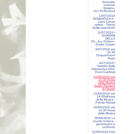
Serenate
notturne
Spagna,
Acc.Fil.Romana
13/07/2016
ROMANTICA II -
Clara Cernat
violino - Thierry
Hullet pianoforte
11/07/2016 I
GIARDINI
DELLA
FIL.,Acc.Fil.Rom.-
Soirée Chopin
6/07/2016 ore
20.30
Cinquant'anni
Dopo
4/07/2016 I
Giardini della
Filarmonica-USA-
Punti Cardinali
21/06/2016 ore
21.30 Festa
della Musica
Teatro Romano
di Fiesole
21/06/2016 ore
18.00mFesta
della Musica -
Premio Abbiati
20/06/2016 ore
14.30 Festa
della Musica
08/06/2016 La
scuola romana -
generazioni a
confronto
01/06/2016 Fast