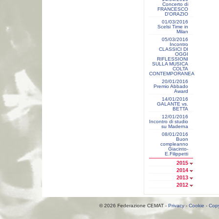
Concerto di
FRANCESCO
D'ORAZIO
01/03/2016
Scelsi Time in
Milan
05/03/2016
Incontro
CLASSICI DI
OGGI
RIFLESSIONI
SULLA MUSICA
COLTA
CONTEMPORANEA
20/01/2016
Premio Abbado
Award
14/01/2016
GALANTE vs.
BETTA
12/01/2016
Incontro di studio
su Maderna
08/01/2016
Buon
compleanno
Giacinto-
E.Filippetti
2015
2014
2013
2012
© 2026 Federazione CEMAT -
Privacy
-
Cookie
-
Copy