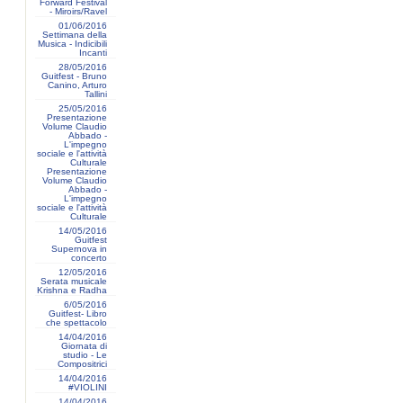
Forward Festival
- Miroirs/Ravel
01/06/2016
Settimana della
Musica - Indicibili
Incanti
28/05/2016
Guitfest - Bruno
Canino, Arturo
Tallini
25/05/2016
Presentazione
Volume Claudio
Abbado -
L'impegno
sociale e l'attività
Culturale
Presentazione
Volume Claudio
Abbado -
L'impegno
sociale e l'attività
Culturale
14/05/2016
Guitfest
Supernova in
concerto
12/05/2016
Serata musicale
Krishna e Radha
6/05/2016
Guitfest- Libro
che spettacolo
14/04/2016
Giornata di
studio - Le
Compositrici
14/04/2016
#VIOLINI
14/04/2016