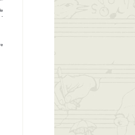
le
 -
re