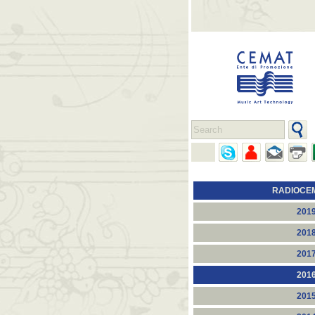
RADIOCE
201
201
201
201
201