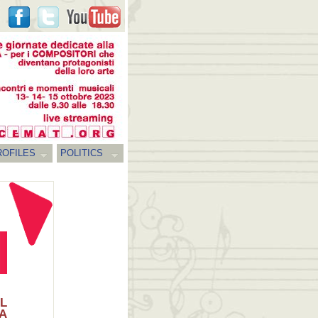
ROFILES
POLITICS
L
A