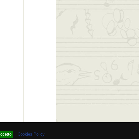
 # 93.928.147
ccetto
Cookies Policy