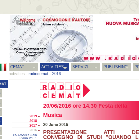
CEMAT
ACTIVITIES
SERVIZI
PUBLISHING
P
activities
-
radiocemat
-
2016
-
MAT
9
8
20/06/2016 ore 14.30 Festa della
7
Musica
2019
2018
6
20 June 2016
2017
2016
5
PRESENTAZIONE ATTI DE
16/12/2016 Solo
CONVEGNO DI STUDI "QUANDO L
Piano Vol. 1