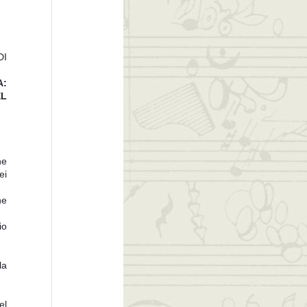
DI
A:
L
ne
ei
ne
io
la
el