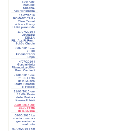
Serenate
notturne
Spagna,
Acc.Fil.Romana
13/07/2016
ROMANTICA II -
Clara Cernat
violino - Thierry
Hullet pianoforte
11/07/2016 I
GIARDINI
DELLA
FIL.,Acc.Fil.Rom.-
Soirée Chopin
6/07/2016 ore
20.30
Cinquant'anni
Dopo
4/07/2016 I
Giardini della
Filarmonica-USA-
Punti Cardinali
21/06/2016 ore
21.30 Festa
della Musica
Teatro Romano
di Fiesole
21/06/2016 ore
18.00mFesta
della Musica -
Premio Abbiati
20/06/2016 ore
14.30 Festa
della Musica
08/06/2016 La
scuola romana -
generazioni a
confronto
01/06/2016 Fast