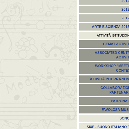
201
201
201
ARTE E SCIENZA 201
ATTIVITÀ ISTITUZIO
CEMAT ACTIVIT
ASSOCIATED CENT
ACTIVI
WORKSHOP / MEETI
CONTE
ATTIVITÀ INTERNAZION
COLLABORAZION
PARTENARI
PATRONA
FAVOLOSA MUS
SON
SIXE - SUONO ITALIANO 