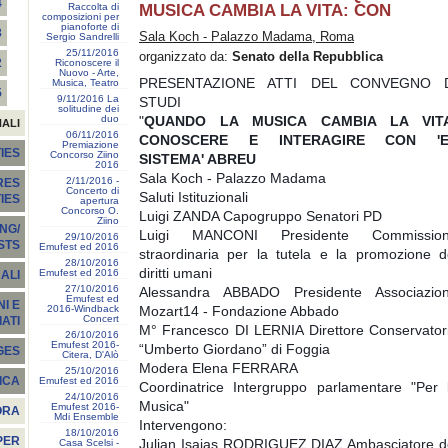
4
Raccolta di
MUSICA CAMBIA LA VITA: CON
composizioni per
pianoforte di
3
Sala Koch - Palazzo Madama, Roma
Sergio Sandrelli
25/11/2016
organizzato da:
Senato della Repubblica
2
Riconoscere il
Nuovo - Arte,
PRESENTAZIONE ATTI DEL CONVEGNO 
Musica, Teatro
5
9/11/2016 La
STUDI
solitudine dei
duo
"
QUANDO LA MUSICA CAMBIA LA VIT
NALI
06/11/2016
CONOSCERE E INTERAGIRE CON 'E
Premiazione
IES
Concorso Ziino
SISTEMA' ABREU
2016
Sala Koch - Palazzo Madama
2/11/2016 -
RES
Concerto di
Saluti Istituzionali
TIES
apertura
Concorso O.
Luigi ZANDA Capogruppo Senatori PD
Ziino
NG/
Luigi MANCONI Presidente Commissio
29/10/2016
STS
Emufest ed 2016
straordinaria per la tutela e la promozione d
28/10/2016
diritti umani
Emufest ed 2016
ALI
27/10/2016
Alessandra ABBADO Presidente Associazio
Emufest ed
I E
2016-Windback
Mozart14 - Fondazione Abbado
Concert
ATI
M° Francesco DI LERNIA Direttore Conservator
26/10/2016
Emufest 2016-
“Umberto Giordano” di Foggia
GES
Citera, D'Alò
Modera Elena FERRARA
25/10/2016
ICA
Emufest ed 2016
Coordinatrice Intergruppo parlamentare "Per 
24/10/2016
Musica"
Emufest 2016-
ORA
Mdi Ensemble
Intervengono:
18/10/2016
PER
Julian Isaias RODRIGUEZ DIAZ Ambasciatore d
Casa Scelsi -