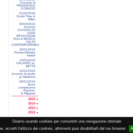
Concerto di
FRANCESCO
D'ORAZIO
01/03/2016
Scelsi Time in
Milan
05/03/2016
Incontro
CLASSICI DI
OGGI
RIFLESSIONI
SULLA MUSICA
COLTA
CONTEMPORANEA
20/01/2016
Premio Abbado
Award
14/01/2016
GALANTE vs.
BETTA
12/01/2016
Incontro di studio
su Maderna
08/01/2016
Buon
compleanno
Giacinto-
E.Filippetti
2015
2014
2013
2012
Stiamo usando cookies per consertirti una navigazione ottimale
razione CEMAT -
Privacy
-
Cookie
-
Copyright
- PI 05362381005 - Lic. SIAE 2552/1/2523 - Visitor
 accetti l'utilizzo dei cookies, altrimenti puoi disabilitarli dal tuo browser.
A