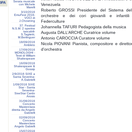
Serata musicale
OPA
Venezuela
con Michele
Marelli
Roberto GROSSI Presidente del Sistema del
3/10/2016
EmuFest 2016-
orchestre e dei cori giovanili e infantili
VOCI di
Federculture
J.Chowning
37. Festival
Johannella TAFURI Pedagogista della musica
N.S.M. 2 operine
tascabili-
Augusta DALL’ARCHE Curatrice volume
S.Tagiietti,
M.Berlinguer
Antonio CAROCCIA Curatore volume
18/09/2016
Nicola PIOVANI Pianista, compositore e diretto
Ambleto
d'orchestra
17/09/2016
MONOLOGHI -
Testi di William
Shakespeare
16/09/2016
Shakespeare &
Gossip
2/9/2016 SIXE a
Santa Severina-
A.Gabrielli
1/09/2016 SIXE
Star - Santa
Severina-
SixeStar Cardo
Arosio
31/08/2016
Concerto
Masterclass
diretta da Angelo
Gabrielli
02/09/2016
Concerto
Masterclass
Angelo Gabielli
15/07/2016