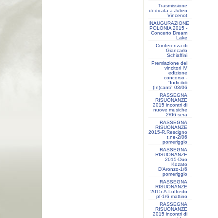
Trasmissione
dedicata a Julien
Vincenot
INAUGURAZIONE
POLONIA 2015 -
Concerto Dream
Lake
Conferenza di
Giancarlo
Schiaffini
Premiazione dei
vincitori IV
edizione
concorso -
"Indicibili
(In)canti" 03/06
RASSEGNA
RISUONANZE
2015 incontri di
nuove musiche
2/06 sera
RASSEGNA
RISUONANZE
2015-R.Rescigno
t.ne-2/06
pomeriggio
RASSEGNA
RISUONANZE
2015-Duo
Kozato
D'Aronzo-1/6
pomeriggio
RASSEGNA
RISUONANZE
2015-A:Loffredo
pf-1/6 mattino
RASSEGNA
RISUONANZE
2015 incontri di