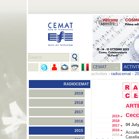
CEMAT
ACTIVI
activities
-
radiocemat
-
20
RADIOCEMAT
2019
2018
ARTE
2017
Cecc
2019
2018
2016
04 Jul
2017
2016
2015
Accad
2015
Casella