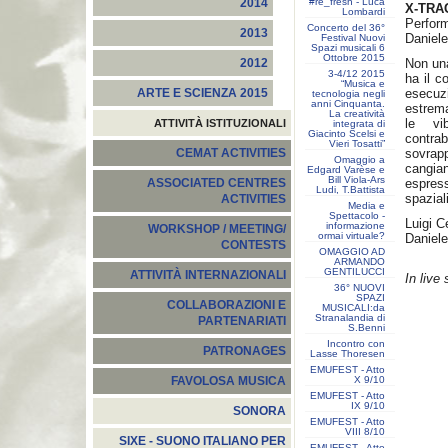
#re_fresh - Luca
2014
X-TRA
Lombardi
Perfor
Concerto del 36°
2013
Daniel
Festival Nuovi
Spazi musicali 6
Ottobre 2015
Non una
2012
3-4/12 2015
ha il c
“Musica e
esecuz
ARTE E SCIENZA 2015
tecnologia negli
anni Cinquanta.
estrema
La creatività
le vib
ATTIVITÀ ISTITUZIONALI
integrata di
Giacinto Scelsi e
contr
Vieri Tosatti”
sovrapp
CEMAT ACTIVITIES
Omaggio a
cangia
Edgard Varèse e
Bill Viola-Ars
espress
ASSOCIATED CENTRES
Ludi, T.Battista
spazia
ACTIVITIES
Media e
Spettacolo -
Luigi C
informazione
WORKSHOP / MEETING/
ormai virtuale?
Daniel
CONTESTS
OMAGGIO AD
ARMANDO
GENTILUCCI
ATTIVITÀ INTERNAZIONALI
In live
36° NUOVI
SPAZI
COLLABORAZIONI E
MUSICALI:da
Stranalandia di
PARTENARIATI
S.Benni
Incontro con
PATRONAGES
Lasse Thoresen
EMUFEST - Atto
X 9/10
FAVOLOSA MUSICA
EMUFEST - Atto
IX 9/10
SONORA
EMUFEST - Atto
VIII 8/10
SIXE - SUONO ITALIANO PER
EMUFEST - Atto