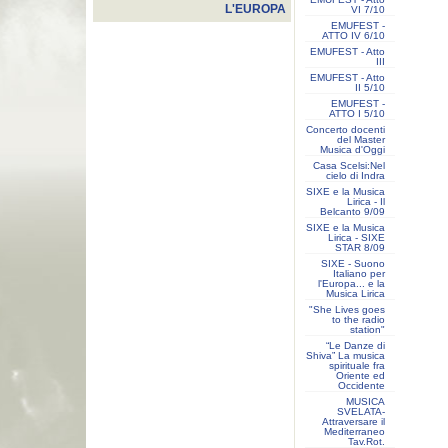
L'EUROPA
VI 7/10
EMUFEST -
ATTO IV 6/10
EMUFEST - Atto
III
EMUFEST - Atto
II 5/10
EMUFEST -
ATTO I 5/10
Concerto docenti
del Master
Musica d'Oggi
Casa Scelsi:Nel
cielo di Indra
SIXE e la Musica
Lirica - Il
Belcanto 9/09
SIXE e la Musica
Lirica - SIXE
STAR 8/09
SIXE - Suono
Italiano per
l'Europa... e la
Musica Lirica
"She Lives goes
to the radio
station"
“Le Danze di
Shiva” La musica
spirituale fra
Oriente ed
Occidente
MUSICA
SVELATA-
Attraversare il
Mediterraneo
Tav.Rot.