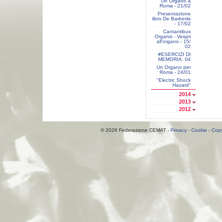
Un Organo a
Roma - 21/02
Presentazione
libro De Barberiis
- 17/02
Cantantibus
Organis - Vespri
all'organo - 15/
02
#ESERCIZI DI
MEMORIA. 04
Un Organo per
Roma - 24/01
"Electric Shock
Hazard"
2014
2013
2012
© 2026 Federazione CEMAT -
Privacy
-
Cookie
-
Copy