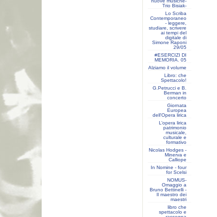
nuove musiche-
Trio Bisiak-
Lo Scriba
Contemporaneo
- leggere,
studiare, scrivere
ai tempi del
digitale di
Simone Raponi
29/05
#ESERCIZI DI
MEMORIA. 05
Alziamo il volume
Libro: che
Spettacolo!
G.Petrucci e B.
Berman in
concerto
Giornata
Europea
dell'Opera lirica
L’opera lirica
patrimonio
musicale,
culturale e
formativo
Nicolas Hodges -
Minerva e
Calliope
In Nomine - four
for Scelsi
NOMUS-
Omaggio a
Bruno Bettinelli -
Il maestro dei
maestri
libro che
spettacolo e
rassegna