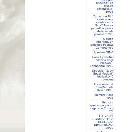
musicale "La
musica
dimenticata"
30/03
Convegno Può
esistere una
scuola senza
l’Arte? Musica
per tutti a partire
dalla scuola
primaria 27/03
George
Aperghis, un
percorso-Festival
Controtempo
Speciale SIMC
Casa Scelsi-Nel
silenzio degli
intervalli...
Fabbriciani-25/03
Speciale "Nuovi
Spazi Musicali"
festival'14-5
concerti
Accademia Fil.
Rom-Manuela
Kerer 19/03
Rumore Rosa
8/03
libro che
spettacolo più un
organo a Roma -
7/3
GIOVANNI
SGAMBATI: LA
BELLEZZA
DIMENTICATA
26/02