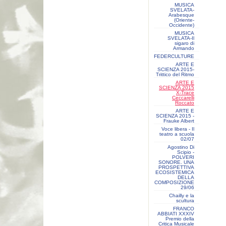
MUSICA
SVELATA-
Arabesque
(Oriente-
Occidente)
MUSICA
SVELATA-Il
sigaro di
Armando
FEDERCULTURE
ARTE E
SCIENZA 2015-
Trittico del Ritmo
ARTE E
SCIENZA 2015
X-Trace
Ceccarelli
Roccato
ARTE E
SCIENZA 2015 -
Frauke Albert
Voce libera - Il
teatro a scuola
02/07
Agostino Di
Scipio -
POLVERI
SONORE. UNA
PROSPETTIVA
ECOSISTEMICA
DELLA
COMPOSIZIONE
29/06
Chailly e la
scultura
FRANCO
ABBIATI XXXIV
Premio della
Critica Musicale