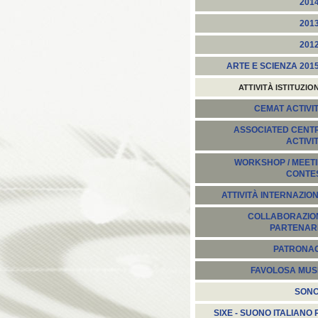
201
201
201
ARTE E SCIENZA 201
ATTIVITÀ ISTITUZIO
CEMAT ACTIVIT
ASSOCIATED CENT
ACTIVI
WORKSHOP / MEETI
CONTE
ATTIVITÀ INTERNAZION
COLLABORAZION
PARTENARI
PATRONA
FAVOLOSA MUS
SON
SIXE - SUONO ITALIANO 