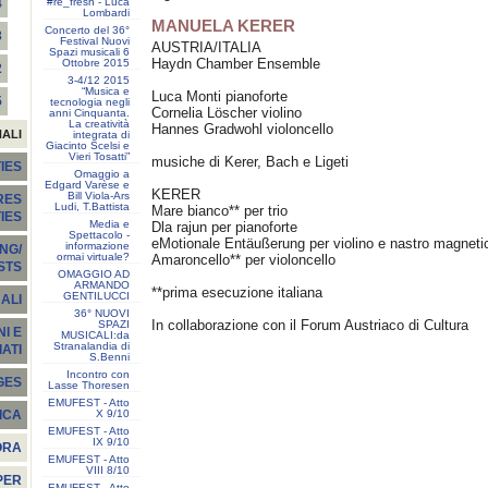
#re_fresh - Luca
4
Lombardi
MANUELA KERER
Concerto del 36°
3
Festival Nuovi
AUSTRIA/ITALIA
Spazi musicali 6
Haydn Chamber Ensemble
Ottobre 2015
2
3-4/12 2015
“Musica e
Luca Monti pianoforte
5
tecnologia negli
Cornelia Löscher violino
anni Cinquanta.
La creatività
Hannes Gradwohl violoncello
NALI
integrata di
Giacinto Scelsi e
Vieri Tosatti”
musiche di Kerer, Bach e Ligeti
IES
Omaggio a
Edgard Varèse e
KERER
Bill Viola-Ars
RES
Ludi, T.Battista
Mare bianco** per trio
TIES
Media e
Dla rajun per pianoforte
Spettacolo -
eMotionale Entäußerung per violino e nastro magneti
informazione
NG/
ormai virtuale?
Amaroncello** per violoncello
STS
OMAGGIO AD
ARMANDO
**prima esecuzione italiana
GENTILUCCI
ALI
36° NUOVI
In collaborazione con il Forum Austriaco di Cultura
SPAZI
I E
MUSICALI:da
Stranalandia di
ATI
S.Benni
Incontro con
GES
Lasse Thoresen
EMUFEST - Atto
X 9/10
ICA
EMUFEST - Atto
IX 9/10
ORA
EMUFEST - Atto
VIII 8/10
PER
EMUFEST - Atto