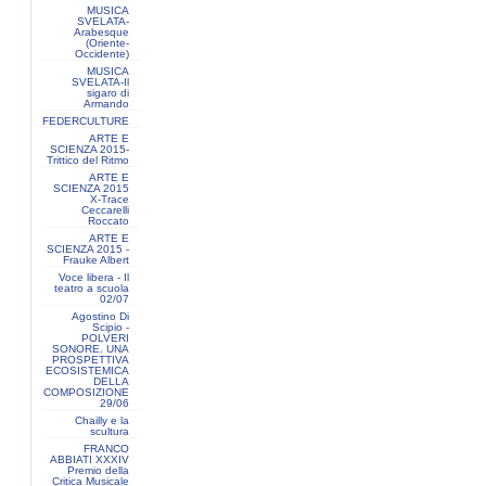
MUSICA
SVELATA-
Arabesque
(Oriente-
Occidente)
MUSICA
SVELATA-Il
sigaro di
Armando
FEDERCULTURE
ARTE E
SCIENZA 2015-
Trittico del Ritmo
ARTE E
SCIENZA 2015
X-Trace
Ceccarelli
Roccato
ARTE E
SCIENZA 2015 -
Frauke Albert
Voce libera - Il
teatro a scuola
02/07
Agostino Di
Scipio -
POLVERI
SONORE. UNA
PROSPETTIVA
ECOSISTEMICA
DELLA
COMPOSIZIONE
29/06
Chailly e la
scultura
FRANCO
ABBIATI XXXIV
Premio della
Critica Musicale