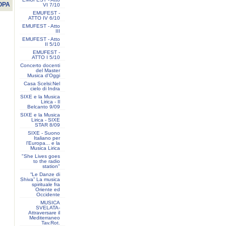
OPA
VI 7/10
EMUFEST -
ATTO IV 6/10
EMUFEST - Atto
III
EMUFEST - Atto
II 5/10
EMUFEST -
ATTO I 5/10
Concerto docenti
del Master
Musica d'Oggi
Casa Scelsi:Nel
cielo di Indra
SIXE e la Musica
Lirica - Il
Belcanto 9/09
SIXE e la Musica
Lirica - SIXE
STAR 8/09
SIXE - Suono
Italiano per
l'Europa... e la
Musica Lirica
"She Lives goes
to the radio
station"
“Le Danze di
Shiva” La musica
spirituale fra
Oriente ed
Occidente
MUSICA
SVELATA-
Attraversare il
Mediterraneo
Tav.Rot.