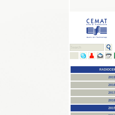
RADIOCE
201
201
201
201
201