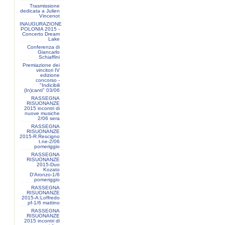
Trasmissione
dedicata a Julien
Vincenot
INAUGURAZIONE
POLONIA 2015 -
Concerto Dream
Lake
Conferenza di
Giancarlo
Schiaffini
Premiazione dei
vincitori IV
edizione
concorso -
"Indicibili
(In)canti" 03/06
RASSEGNA
RISUONANZE
2015 incontri di
nuove musiche
2/06 sera
RASSEGNA
RISUONANZE
2015-R.Rescigno
t.ne-2/06
pomeriggio
RASSEGNA
RISUONANZE
2015-Duo
Kozato
D'Aronzo-1/6
pomeriggio
RASSEGNA
RISUONANZE
2015-A:Loffredo
pf-1/6 mattino
RASSEGNA
RISUONANZE
2015 incontri di