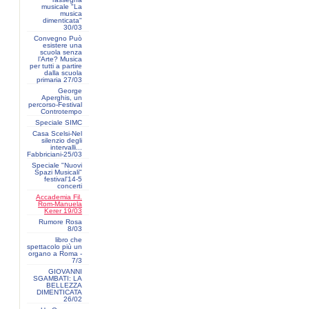
musicale "La
musica
dimenticata"
30/03
Convegno Può
esistere una
scuola senza
l’Arte? Musica
per tutti a partire
dalla scuola
primaria 27/03
George
Aperghis, un
percorso-Festival
Controtempo
Speciale SIMC
Casa Scelsi-Nel
silenzio degli
intervalli...
Fabbriciani-25/03
Speciale "Nuovi
Spazi Musicali"
festival'14-5
concerti
Accademia Fil.
Rom-Manuela
Kerer 19/03
Rumore Rosa
8/03
libro che
spettacolo più un
organo a Roma -
7/3
GIOVANNI
SGAMBATI: LA
BELLEZZA
DIMENTICATA
26/02