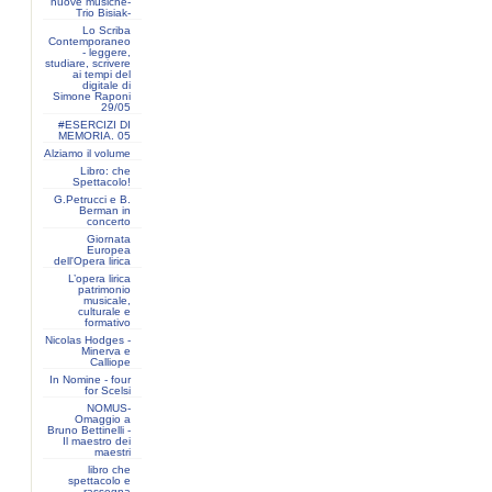
nuove musiche-
Trio Bisiak-
Lo Scriba
Contemporaneo
- leggere,
studiare, scrivere
ai tempi del
digitale di
Simone Raponi
29/05
#ESERCIZI DI
MEMORIA. 05
Alziamo il volume
Libro: che
Spettacolo!
G.Petrucci e B.
Berman in
concerto
Giornata
Europea
dell'Opera lirica
L’opera lirica
patrimonio
musicale,
culturale e
formativo
Nicolas Hodges -
Minerva e
Calliope
In Nomine - four
for Scelsi
NOMUS-
Omaggio a
Bruno Bettinelli -
Il maestro dei
maestri
libro che
spettacolo e
rassegna