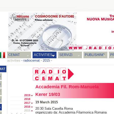
CEMAT
ACTIVITIES
SERVIZI
PUBLISHING
P
activities
-
radiocemat
-
2015
-
MAT
9
8
Accademia Fil. Rom-Manuela
7
Kerer 19/03
2019
2018
6
19 March 2015
2017
2016
5
20:30 Sala Casella Roma
2015
organizzato da: Accademia Filarmonica Romana