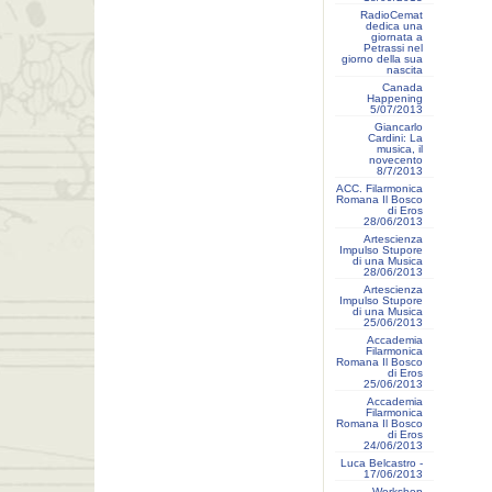
RadioCemat
dedica una
giornata a
Petrassi nel
giorno della sua
nascita
Canada
Happening
5/07/2013
Giancarlo
Cardini: La
musica, il
novecento
8/7/2013
ACC. Filarmonica
Romana Il Bosco
di Eros
28/06/2013
Artescienza
Impulso Stupore
di una Musica
28/06/2013
Artescienza
Impulso Stupore
di una Musica
25/06/2013
Accademia
Filarmonica
Romana Il Bosco
di Eros
25/06/2013
Accademia
Filarmonica
Romana Il Bosco
di Eros
24/06/2013
Luca Belcastro -
17/06/2013
Workshop