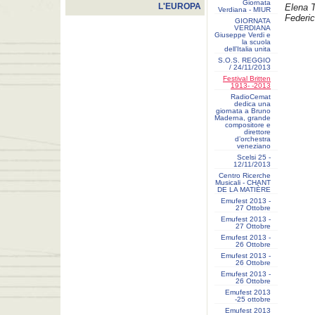
Giornata
L'EUROPA
Elena T
Verdiana - MIUR
Federic
GIORNATA
VERDIANA
Giuseppe Verdi e
la scuola
dell’Italia unita
S.O.S. REGGIO
/ 24/11/2013
Festival Britten
1913- ‐2013
RadioCemat
dedica una
giornata a Bruno
Maderna, grande
compositore e
direttore
d’orchestra
veneziano
Scelsi 25 -
12/11/2013
Centro Ricerche
Musicali - CHANT
DE LA MATIÈRE
Emufest 2013 -
27 Ottobre
Emufest 2013 -
27 Ottobre
Emufest 2013 -
26 Ottobre
Emufest 2013 -
26 Ottobre
Emufest 2013 -
26 Ottobre
Emufest 2013
-25 ottobre
Emufest 2013