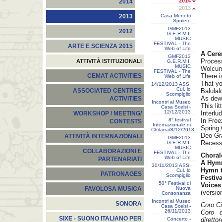
2014
2014
2013
Casa Menotti
2013
Spoleto
GMF2013
2012
G.E.R.M.I.
MUSIC
FESTIVAL - The
ARTE E SCIENZA 2015
Web of Life
A Cere
GMF2013
Proces
ATTIVITÀ ISTITUZIONALI
G.E.R.M.I.
MUSIC
Wolcum
FESTIVAL - The
There 
CEMAT ACTIVITIES
Web of Life
That yo
14/12/2013 ASS.
Cul. lo
Balulal
ASSOCIATED CENTRES
Scompiglio
As dew 
ACTIVITIES
Incontri al Museo
This li
Casa Scelsi -
12/12/2013
Interlu
WORKSHOP / MEETING/
8° festival
In Free
CONTESTS
Internazionale di
Spring 
Chitarra/8/12/2013
Deo Gr
ATTIVITÀ INTERNAZIONALI
GMF2013
Recess
G.E.R.M.I.
MUSIC
COLLABORAZIONI E
FESTIVAL - The
Choral
Web of Life
PARTENARIATI
A Hymn
30/11/2013 ASS.
Hymn to
Cul. lo
PATRONAGES
Scompiglio
Festiv
50° Festival di
Voices 
Nuova
FAVOLOSA MUSICA
(versio
Consonanza
Incontri al Museo
SONORA
Coro Ci
Casa Scelsi -
26/11/2013
Coro d
SIXE - SUONO ITALIANO PER
Concerto -
direttor