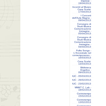
Imprese -
19/04/2013
Incontri al Museo
Casa Scelsi-
17/04/2013
I Concerti
dell'Aula Magna -
09/04/2013
Convegno di
Studi Musica
Comunicazione
Immagine -
05/04/2013
Convegno di
Studi Musica
Comunicazione
Immagine -
04/04/2013
Folks Songs -
L'Ancestrale nel
contemporaneo -
16/03/2013
Casa Scelsi-
14/03/2013
Biblioteca
Angelica -
09/03/2013
IUC - 05/03/2013
IUC - 26/02/2013
IUC - 23/02/2013
MM&T C. Lab -
18/02/2013
Controtempo
15/02/2013
Controtempo
13/02/2013
Controtempo