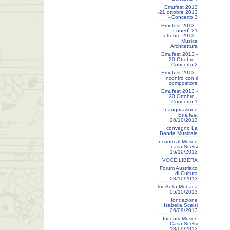
Emufest 2013
-21 ottobre 2013
- Concerto 3
Emufest 2013 -
Lunedì 21
ottobre 2013 -
Musica
Architettura
Emufest 2013 -
20 Ottobre -
Concerto 2
Emufest 2013 -
Incontro con il
compositore
Emufest 2013 -
20 Ottobre -
Concerto 1
Inaugurazione
Emufest
20/10/2013
convegno La
Banda Musicale
Incontri al Museo
casa Scelsi
16/10/2013
VOCE LIBERA
Forum Austriaco
di Cultura
08/10/2013
Tor Bella Monaca
05/10/2013
fondazione
Isabella Scelsi
26/09/2013
Incontri Museo
Casa Scelsi
18/09/2013