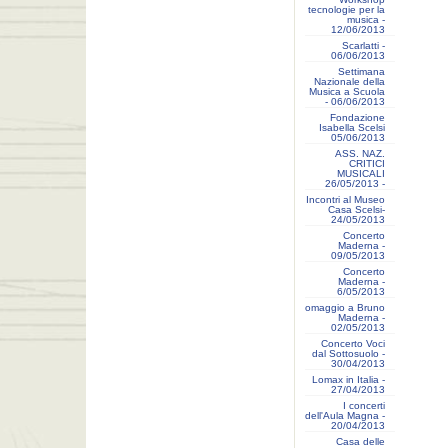
tecnologie per la
musica -
12/06/2013
Scarlatti -
06/06/2013
Settimana
Nazionale della
Musica a Scuola
- 06/06/2013
Fondazione
Isabella Scelsi
05/06/2013
ASS. NAZ.
CRITICI
MUSICALI
26/05/2013 -
Incontri al Museo
Casa Scelsi-
24/05/2013
Concerto
Maderna -
09/05/2013
Concerto
Maderna -
6/05/2013
omaggio a Bruno
Maderna -
02/05/2013
Concerto Voci
dal Sottosuolo -
30/04/2013
Lomax in Italia -
27/04/2013
I concerti
dell'Aula Magna -
20/04/2013
Casa delle