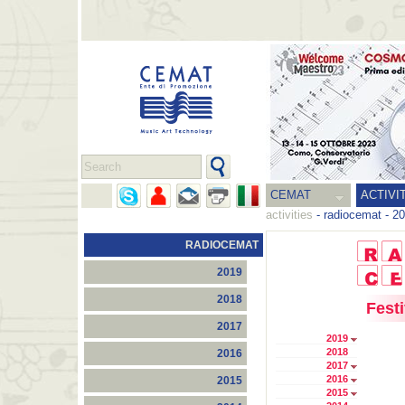
CEMAT
ACTIVI
activities
-
radiocemat
-
20
RADIOCEMAT
2019
2018
Festi
2017
2019
2018
2016
2017
2016
2015
2015