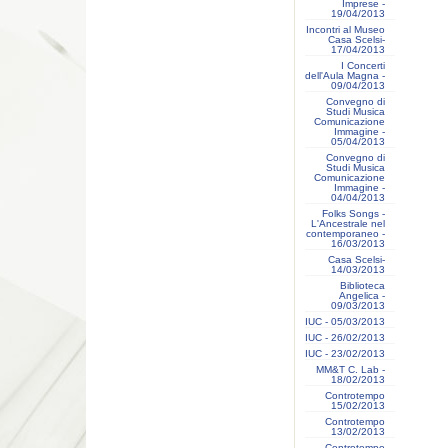
Imprese -
19/04/2013
Incontri al Museo
Casa Scelsi-
17/04/2013
I Concerti
dell'Aula Magna -
09/04/2013
Convegno di
Studi Musica
Comunicazione
Immagine -
05/04/2013
Convegno di
Studi Musica
Comunicazione
Immagine -
04/04/2013
Folks Songs -
L'Ancestrale nel
contemporaneo -
16/03/2013
Casa Scelsi-
14/03/2013
Biblioteca
Angelica -
09/03/2013
IUC - 05/03/2013
IUC - 26/02/2013
IUC - 23/02/2013
MM&T C. Lab -
18/02/2013
Controtempo
15/02/2013
Controtempo
13/02/2013
Controtempo