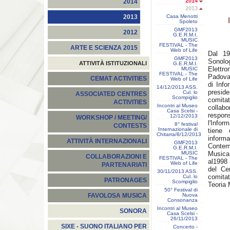
2014
2014
2013
Casa Menotti
2013
Spoleto
GMF2013
2012
G.E.R.M.I.
MUSIC
FESTIVAL - The
ARTE E SCIENZA 2015
Web of Life
Dal 19
GMF2013
Sonolo
ATTIVITÀ ISTITUZIONALI
G.E.R.M.I.
Elettr
MUSIC
FESTIVAL - The
Padova.
CEMAT ACTIVITIES
Web of Life
di Info
14/12/2013 ASS.
presid
Cul. lo
ASSOCIATED CENTRES
Scompiglio
comita
ACTIVITIES
Incontri al Museo
colla
Casa Scelsi -
respo
12/12/2013
WORKSHOP / MEETING/
l'Infor
8° festival
CONTESTS
Internazionale di
tiene 
Chitarra/8/12/2013
infor
ATTIVITÀ INTERNAZIONALI
GMF2013
Contem
G.E.R.M.I.
MUSIC
Musica
COLLABORAZIONI E
FESTIVAL - The
al1998 
Web of Life
PARTENARIATI
del Ce
30/11/2013 ASS.
comita
Cul. lo
PATRONAGES
Scompiglio
Teoria 
50° Festival di
Nuova
FAVOLOSA MUSICA
Consonanza
Incontri al Museo
SONORA
Casa Scelsi -
26/11/2013
SIXE - SUONO ITALIANO PER
Concerto -