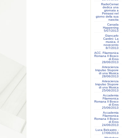
RadioCemat
dedica una
giornata a
Petrassi nel
giorno della sua
nascita
Canada
Happening
5/07/2013
Giancarlo
Cardini: La
musica, il
novecento
8/7/2013
ACC. Filarmonica
Romana Il Bosco
di Eros
28/06/2013
Artescienza
Impulso Stupore
di una Musica
28/06/2013
Artescienza
Impulso Stupore
di una Musica
25/06/2013
Accademia
Filarmonica
Romana Il Bosco
di Eros
25/06/2013
Accademia
Filarmonica
Romana Il Bosco
di Eros
24/06/2013
Luca Belcastro -
17/06/2013
Workshop