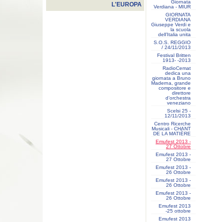
Giornata
L'EUROPA
Verdiana - MIUR
GIORNATA
VERDIANA
Giuseppe Verdi e
la scuola
dell’Italia unita
S.O.S. REGGIO
/ 24/11/2013
Festival Britten
1913- ‐2013
RadioCemat
dedica una
giornata a Bruno
Maderna, grande
compositore e
direttore
d’orchestra
veneziano
Scelsi 25 -
12/11/2013
Centro Ricerche
Musicali - CHANT
DE LA MATIÈRE
Emufest 2013 -
27 Ottobre
Emufest 2013 -
27 Ottobre
Emufest 2013 -
26 Ottobre
Emufest 2013 -
26 Ottobre
Emufest 2013 -
26 Ottobre
Emufest 2013
-25 ottobre
Emufest 2013