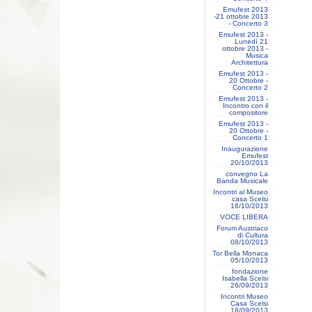
Emufest 2013
-21 ottobre 2013
- Concerto 3
Emufest 2013 -
Lunedì 21
ottobre 2013 -
Musica
Architettura
Emufest 2013 -
20 Ottobre -
Concerto 2
Emufest 2013 -
Incontro con il
compositore
Emufest 2013 -
20 Ottobre -
Concerto 1
Inaugurazione
Emufest
20/10/2013
convegno La
Banda Musicale
Incontri al Museo
casa Scelsi
16/10/2013
VOCE LIBERA
Forum Austriaco
di Cultura
08/10/2013
Tor Bella Monaca
05/10/2013
fondazione
Isabella Scelsi
26/09/2013
Incontri Museo
Casa Scelsi
18/09/2013