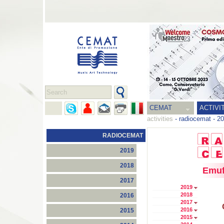
CEMAT
ACTIVI
activities
-
radiocemat
-
20
RADIOCEMAT
2019
2018
Emuf
2017
2019
2018
2016
2017
2016
2015
2015