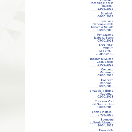
tecnologie per la
musica -
12/06/2013
Scarlatti -
06/06/2013
Settimana
Nazionale della
Musica a Scuola
- 06/06/2013
Fondazione
Isabella Scelsi
05/06/2013
ASS. NAZ.
CRITICI
MUSICALI
26/05/2013 -
Incontri al Museo
Casa Scelsi-
24/05/2013
Concerto
Maderna -
09/05/2013
Concerto
Maderna -
6/05/2013
omaggio a Bruno
Maderna -
02/05/2013
Concerto Voci
dal Sottosuolo -
30/04/2013
Lomax in Italia -
27/04/2013
I concerti
dell'Aula Magna -
20/04/2013
Casa delle