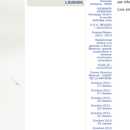
Giornata
per inf
L'EUROPA
Verdiana - MIUR
GIORNATA
Live s
VERDIANA
Giuseppe Verdi e
la scuola
dell’Italia unita
S.O.S. REGGIO
/ 24/11/2013
Festival Britten
1913- ‐2013
RadioCemat
dedica una
giornata a Bruno
Maderna, grande
compositore e
direttore
d’orchestra
veneziano
Scelsi 25 -
12/11/2013
Centro Ricerche
Musicali - CHANT
DE LA MATIÈRE
Emufest 2013 -
27 Ottobre
Emufest 2013 -
27 Ottobre
Emufest 2013 -
26 Ottobre
Emufest 2013 -
26 Ottobre
Emufest 2013 -
26 Ottobre
Emufest 2013
-25 ottobre
Emufest 2013