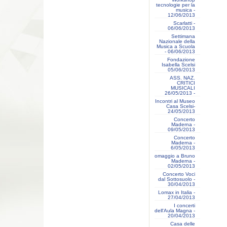
tecnologie per la
musica -
12/06/2013
Scarlatti -
06/06/2013
Settimana
Nazionale della
Musica a Scuola
- 06/06/2013
Fondazione
Isabella Scelsi
05/06/2013
ASS. NAZ.
CRITICI
MUSICALI
26/05/2013 -
Incontri al Museo
Casa Scelsi-
24/05/2013
Concerto
Maderna -
09/05/2013
Concerto
Maderna -
6/05/2013
omaggio a Bruno
Maderna -
02/05/2013
Concerto Voci
dal Sottosuolo -
30/04/2013
Lomax in Italia -
27/04/2013
I concerti
dell'Aula Magna -
20/04/2013
Casa delle