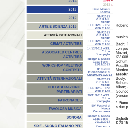
2014
2014
2013
Casa Menotti
2013
Spoleto
GMF2013
2012
G.E.R.M.I.
MUSIC
FESTIVAL - The
Roberto
ARTE E SCIENZA 2015
Web of Life
GMF2013
ATTIVITÀ ISTITUZIONALI
G.E.R.M.I.
musiche
MUSIC
FESTIVAL - The
CEMAT ACTIVITIES
Bach; 
Web of Life
con ped
14/12/2013 ASS.
Cul. lo
ASSOCIATED CENTRES
Mozart
Scompiglio
KV 608
ACTIVITIES
Incontri al Museo
Schuma
Casa Scelsi -
12/12/2013
Pedalfl
WORKSHOP / MEETING/
8° festival
Morric
CONTESTS
Internazionale di
assolu
Chitarra/8/12/2013
Boely; 
ATTIVITÀ INTERNAZIONALI
GMF2013
G.E.R.M.I.
Schuman
MUSIC
Alkan; 
COLLABORAZIONI E
FESTIVAL - The
Web of Life
Gouno
PARTENARIATI
(versio
30/11/2013 ASS.
Cul. lo
PATRONAGES
Scompiglio
* Piano
50° Festival di
a due p
Nuova
FAVOLOSA MUSICA
Consonanza
Incontri al Museo
SONORA
Biglietti
Casa Scelsi -
26/11/2013
€ 20-15
SIXE - SUONO ITALIANO PER
Concerto -