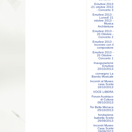
Emufest 2013
-21 ottobre 2013
- Concerto 3
Emufest 2013 -
Lunedì 21
ottobre 2013 -
Musica
Architettura
Emufest 2013 -
20 Ottobre -
Concerto 2
Emufest 2013 -
Incontro con il
compositore
Emufest 2013 -
20 Ottobre -
Concerto 1
Inaugurazione
Emufest
20/10/2013
convegno La
Banda Musicale
Incontri al Museo
casa Scelsi
16/10/2013
VOCE LIBERA
Forum Austriaco
di Cultura
08/10/2013
Tor Bella Monaca
05/10/2013
fondazione
Isabella Scelsi
26/09/2013
Incontri Museo
Casa Scelsi
18/09/2013