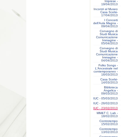
Imprese -
19/04/2013
Incontri al Museo
Casa Scelsi-
17/04/2013
I Concerti
dell'Aula Magna -
09/04/2013
Convegno di
Studi Musica
Comunicazione
Immagine -
05/04/2013
Convegno di
Studi Musica
Comunicazione
Immagine -
04/04/2013
Folks Songs -
L'Ancestrale nel
contemporaneo -
16/03/2013
Casa Scelsi-
14/03/2013
Biblioteca
Angelica -
09/03/2013
IUC - 05/03/2013
IUC - 26/02/2013
IUC - 23/02/2013
MM&T C. Lab -
18/02/2013
Controtempo
15/02/2013
Controtempo
13/02/2013
Controtempo