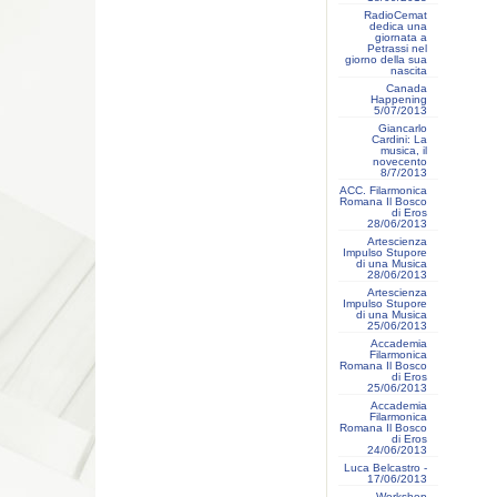
RadioCemat
dedica una
giornata a
Petrassi nel
giorno della sua
nascita
Canada
Happening
5/07/2013
Giancarlo
Cardini: La
musica, il
novecento
8/7/2013
ACC. Filarmonica
Romana Il Bosco
di Eros
28/06/2013
Artescienza
Impulso Stupore
di una Musica
28/06/2013
Artescienza
Impulso Stupore
di una Musica
25/06/2013
Accademia
Filarmonica
Romana Il Bosco
di Eros
25/06/2013
Accademia
Filarmonica
Romana Il Bosco
di Eros
24/06/2013
Luca Belcastro -
17/06/2013
Workshop