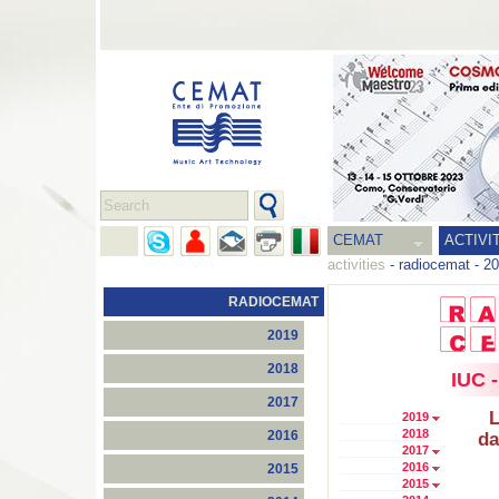
CEMAT
ACTIVI
activities
-
radiocemat
-
20
RADIOCEMAT
2019
2018
IUC -
2017
L
2019
2018
2016
da
2017
2016
2015
2015