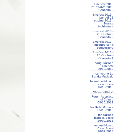
Emufest 2013
-21 ottobre 2013
- Concerto 3
Emufest 2013 -
Lunedì 21
ottobre 2013 -
Musica
Architettura
Emufest 2013 -
20 Ottobre -
Concerto 2
Emufest 2013 -
Incontro con il
compositore
Emufest 2013 -
20 Ottobre -
Concerto 1
Inaugurazione
Emufest
20/10/2013
convegno La
Banda Musicale
Incontri al Museo
casa Scelsi
16/10/2013
VOCE LIBERA
Forum Austriaco
di Cultura
08/10/2013
Tor Bella Monaca
05/10/2013
fondazione
Isabella Scelsi
26/09/2013
Incontri Museo
Casa Scelsi
18/09/2013