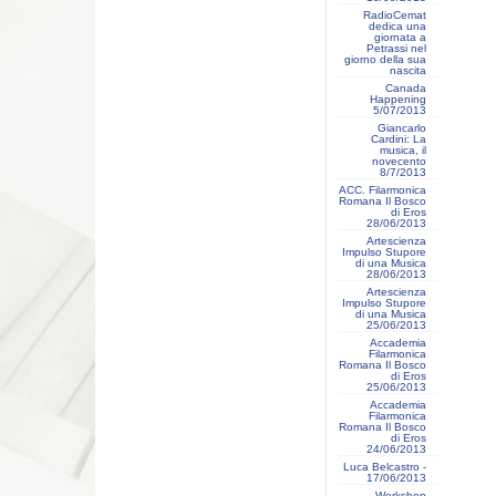
RadioCemat
dedica una
giornata a
Petrassi nel
giorno della sua
nascita
Canada
Happening
5/07/2013
Giancarlo
Cardini: La
musica, il
novecento
8/7/2013
ACC. Filarmonica
Romana Il Bosco
di Eros
28/06/2013
Artescienza
Impulso Stupore
di una Musica
28/06/2013
Artescienza
Impulso Stupore
di una Musica
25/06/2013
Accademia
Filarmonica
Romana Il Bosco
di Eros
25/06/2013
Accademia
Filarmonica
Romana Il Bosco
di Eros
24/06/2013
Luca Belcastro -
17/06/2013
Workshop