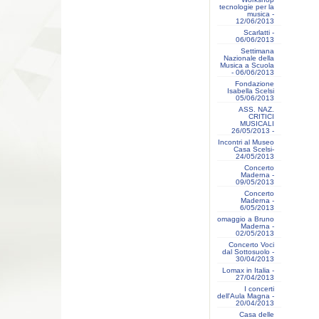
tecnologie per la
musica -
12/06/2013
Scarlatti -
06/06/2013
Settimana
Nazionale della
Musica a Scuola
- 06/06/2013
Fondazione
Isabella Scelsi
05/06/2013
ASS. NAZ.
CRITICI
MUSICALI
26/05/2013 -
Incontri al Museo
Casa Scelsi-
24/05/2013
Concerto
Maderna -
09/05/2013
Concerto
Maderna -
6/05/2013
omaggio a Bruno
Maderna -
02/05/2013
Concerto Voci
dal Sottosuolo -
30/04/2013
Lomax in Italia -
27/04/2013
I concerti
dell'Aula Magna -
20/04/2013
Casa delle