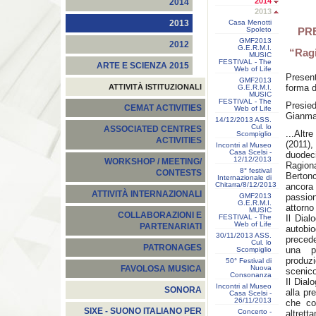
2014
2014
2013
Casa Menotti
2013
Spoleto
PR
GMF2013
2012
G.E.R.M.I.
“Ragi
MUSIC
FESTIVAL - The
ARTE E SCIENZA 2015
Web of Life
Presen
GMF2013
ATTIVITÀ ISTITUZIONALI
forma d
G.E.R.M.I.
MUSIC
FESTIVAL - The
Presie
CEMAT ACTIVITIES
Web of Life
Gianmar
14/12/2013 ASS.
Cul. lo
ASSOCIATED CENTRES
...Alt
Scompiglio
ACTIVITIES
(2011)
Incontri al Museo
Casa Scelsi -
duode
12/12/2013
WORKSHOP / MEETING/
Ragion
8° festival
CONTESTS
Bertonc
Internazionale di
Chitarra/8/12/2013
ancora
ATTIVITÀ INTERNAZIONALI
GMF2013
passion
G.E.R.M.I.
attorno
MUSIC
COLLABORAZIONI E
FESTIVAL - The
Il Dial
Web of Life
PARTENARIATI
autobio
30/11/2013 ASS.
precede
Cul. lo
PATRONAGES
una pu
Scompiglio
produzi
50° Festival di
Nuova
FAVOLOSA MUSICA
scenico
Consonanza
Il Dial
Incontri al Museo
SONORA
alla pr
Casa Scelsi -
26/11/2013
che com
SIXE - SUONO ITALIANO PER
Concerto -
altrett