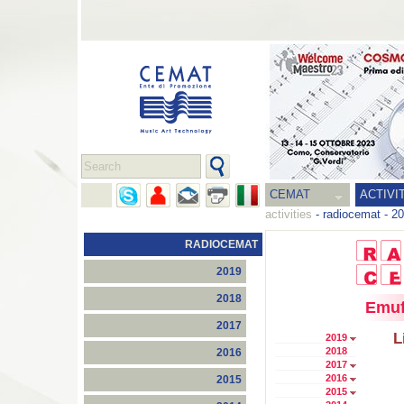
CEMAT
ACTIVI
activities
-
radiocemat
-
20
RADIOCEMAT
2019
2018
Emuf
2017
L
2019
2018
2016
2017
2016
2015
2015