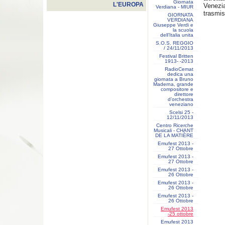
Giornata
L'EUROPA
Venezi
Verdiana - MIUR
trasmis
GIORNATA
VERDIANA
Giuseppe Verdi e
la scuola
dell’Italia unita
S.O.S. REGGIO
/ 24/11/2013
Festival Britten
1913- ‐2013
RadioCemat
dedica una
giornata a Bruno
Maderna, grande
compositore e
direttore
d’orchestra
veneziano
Scelsi 25 -
12/11/2013
Centro Ricerche
Musicali - CHANT
DE LA MATIÈRE
Emufest 2013 -
27 Ottobre
Emufest 2013 -
27 Ottobre
Emufest 2013 -
26 Ottobre
Emufest 2013 -
26 Ottobre
Emufest 2013 -
26 Ottobre
Emufest 2013
-25 ottobre
Emufest 2013