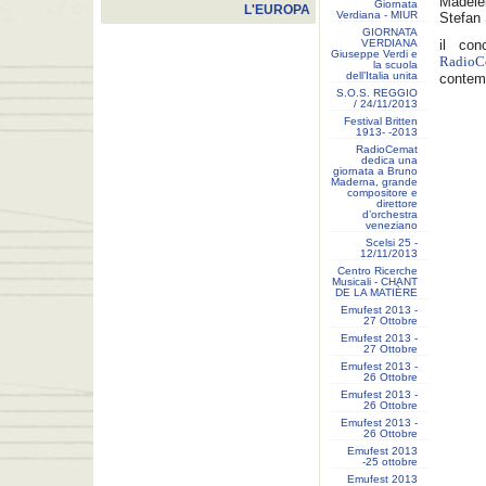
Madelei
Giornata
L'EUROPA
Verdiana - MIUR
Stefan 
GIORNATA
VERDIANA
il con
Giuseppe Verdi e
Radio
la scuola
dell’Italia unita
contem
S.O.S. REGGIO
/ 24/11/2013
Festival Britten
1913- ‐2013
RadioCemat
dedica una
giornata a Bruno
Maderna, grande
compositore e
direttore
d’orchestra
veneziano
Scelsi 25 -
12/11/2013
Centro Ricerche
Musicali - CHANT
DE LA MATIÈRE
Emufest 2013 -
27 Ottobre
Emufest 2013 -
27 Ottobre
Emufest 2013 -
26 Ottobre
Emufest 2013 -
26 Ottobre
Emufest 2013 -
26 Ottobre
Emufest 2013
-25 ottobre
Emufest 2013