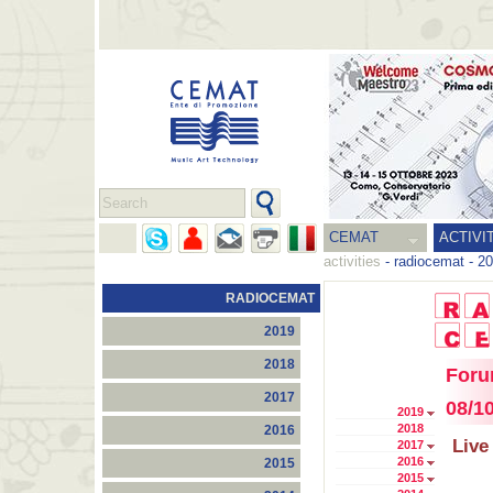
CEMAT
ACTIVI
activities
-
radiocemat
-
20
RADIOCEMAT
2019
2018
Foru
2017
08/1
2019
2018
2016
Live
2017
2016
2015
2015