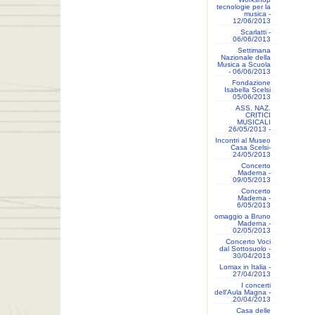
tecnologie per la
musica -
12/06/2013
Scarlatti -
06/06/2013
Settimana
Nazionale della
Musica a Scuola
- 06/06/2013
Fondazione
Isabella Scelsi
05/06/2013
ASS. NAZ.
CRITICI
MUSICALI
26/05/2013 -
Incontri al Museo
Casa Scelsi-
24/05/2013
Concerto
Maderna -
09/05/2013
Concerto
Maderna -
6/05/2013
omaggio a Bruno
Maderna -
02/05/2013
Concerto Voci
dal Sottosuolo -
30/04/2013
Lomax in Italia -
27/04/2013
I concerti
dell'Aula Magna -
20/04/2013
Casa delle