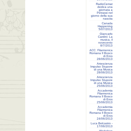
RadioCemat
dedica una
giornata a
Petrassi nel
giorno della sua
nascita
Canada
Happening
5/07/2013
Giancarlo
Cardini: La
musica, il
novecento
8/7/2013
ACC. Filarmonica
Romana Il Bosco
di Eros
28/06/2013
Artescienza
Impulso Stupore
di una Musica
28/06/2013
Artescienza
Impulso Stupore
di una Musica
25/06/2013
Accademia
Filarmonica
Romana Il Bosco
di Eros
25/06/2013
Accademia
Filarmonica
Romana Il Bosco
di Eros
24/06/2013
Luca Belcastro -
17/06/2013
Workshop