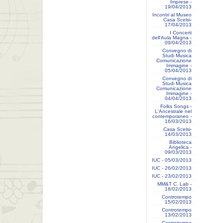
Imprese -
19/04/2013
Incontri al Museo
Casa Scelsi-
17/04/2013
I Concerti
dell'Aula Magna -
09/04/2013
Convegno di
Studi Musica
Comunicazione
Immagine -
05/04/2013
Convegno di
Studi Musica
Comunicazione
Immagine -
04/04/2013
Folks Songs -
L'Ancestrale nel
contemporaneo -
16/03/2013
Casa Scelsi-
14/03/2013
Biblioteca
Angelica -
09/03/2013
IUC - 05/03/2013
IUC - 26/02/2013
IUC - 23/02/2013
MM&T C. Lab -
18/02/2013
Controtempo
15/02/2013
Controtempo
13/02/2013
Controtempo