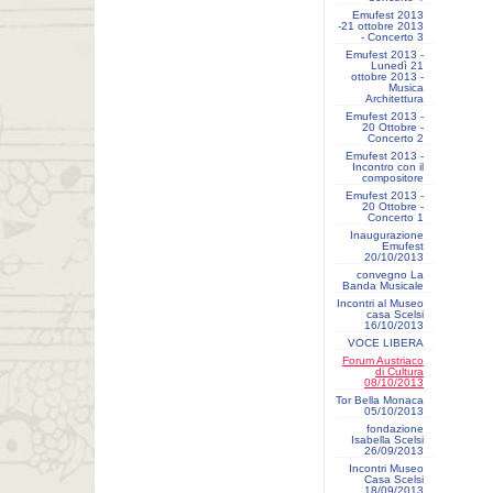
Emufest 2013
-21 ottobre 2013
- Concerto 3
Emufest 2013 -
Lunedì 21
ottobre 2013 -
Musica
Architettura
Emufest 2013 -
20 Ottobre -
Concerto 2
Emufest 2013 -
Incontro con il
compositore
Emufest 2013 -
20 Ottobre -
Concerto 1
Inaugurazione
Emufest
20/10/2013
convegno La
Banda Musicale
Incontri al Museo
casa Scelsi
16/10/2013
VOCE LIBERA
Forum Austriaco
di Cultura
08/10/2013
Tor Bella Monaca
05/10/2013
fondazione
Isabella Scelsi
26/09/2013
Incontri Museo
Casa Scelsi
18/09/2013