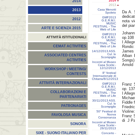
2014
2014
2013
Casa Menotti
2013
Da A. 
Spoleto
dedica
GMF2013
2012
G.E.R.M.I.
nota vi
MUSIC
del pia
FESTIVAL - The
ARTE E SCIENZA 2015
Web of Life
Johan
GMF2013
ATTIVITÀ ISTITUZIONALI
op.108
G.E.R.M.I.
MUSIC
I Alleg
FESTIVAL - The
CEMAT ACTIVITIES
Rondo: 
Web of Life
James 
14/12/2013 ASS.
Cul. lo
ASSOCIATED CENTRES
Alban 
Scompiglio
Songs) 
ACTIVITIES
Incontri al Museo
Arnold
Casa Scelsi -
12/12/2013
WORKSHOP / MEETING/
8° festival
CONTESTS
Internazionale di
Chitarra/8/12/2013
ATTIVITÀ INTERNAZIONALI
GMF2013
Franz 
G.E.R.M.I.
op. 137
MUSIC
COLLABORAZIONI E
FESTIVAL - The
I Alleg
Web of Life
PARTENARIATI
Michae
30/11/2013 ASS.
Fiddle 
Cul. lo
PATRONAGES
Friedr
Scompiglio
Violine
50° Festival di
Nuova
FAVOLOSA MUSICA
Franz 
Consonanza
di J P
Incontri al Museo
SONORA
Casa Scelsi -
26/11/2013
SIXE - SUONO ITALIANO PER
Concerto -