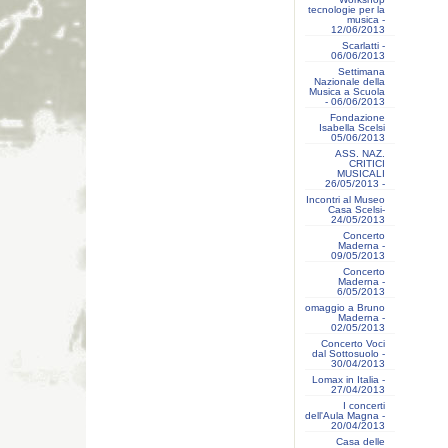
tecnologie per la
musica -
12/06/2013
Scarlatti -
06/06/2013
Settimana
Nazionale della
Musica a Scuola
- 06/06/2013
Fondazione
Isabella Scelsi
05/06/2013
ASS. NAZ.
CRITICI
MUSICALI
26/05/2013 -
Incontri al Museo
Casa Scelsi-
24/05/2013
Concerto
Maderna -
09/05/2013
Concerto
Maderna -
6/05/2013
omaggio a Bruno
Maderna -
02/05/2013
Concerto Voci
dal Sottosuolo -
30/04/2013
Lomax in Italia -
27/04/2013
I concerti
dell'Aula Magna -
20/04/2013
Casa delle