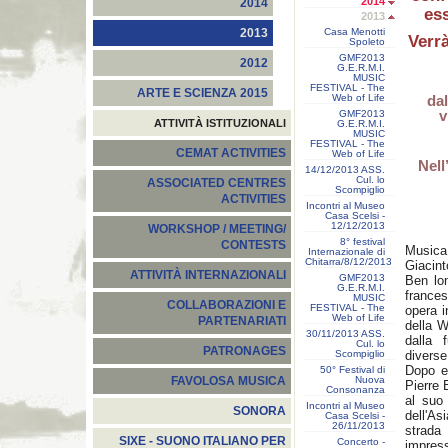
2014
2014
ess
2013
Casa Menotti
2013
Verrà
Spoleto
GMF2013
2012
G.E.R.M.I.
MUSIC
FESTIVAL - The
ARTE E SCIENZA 2015
Web of Life
dal
v
GMF2013
ATTIVITÀ ISTITUZIONALI
G.E.R.M.I.
MUSIC
FESTIVAL - The
CEMAT ACTIVITIES
Web of Life
Nell
14/12/2013 ASS.
Cul. lo
ASSOCIATED CENTRES
Scompiglio
ACTIVITIES
Incontri al Museo
Casa Scelsi -
12/12/2013
WORKSHOP / MEETING/
8° festival
CONTESTS
Musica
Internazionale di
Chitarra/8/12/2013
Giacint
ATTIVITÀ INTERNAZIONALI
GMF2013
Ben lon
G.E.R.M.I.
france
MUSIC
COLLABORAZIONI E
FESTIVAL - The
opera i
Web of Life
PARTENARIATI
della 
30/11/2013 ASS.
dalla 
Cul. lo
PATRONAGES
Scompiglio
diverse
Dopo e
50° Festival di
Nuova
FAVOLOSA MUSICA
Pierre 
Consonanza
al suo 
Incontri al Museo
SONORA
dell'As
Casa Scelsi -
26/11/2013
strad
SIXE - SUONO ITALIANO PER
Concerto -
impre