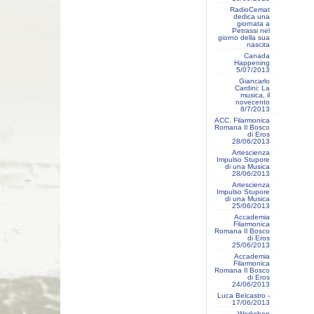
RadioCemat
dedica una
giornata a
Petrassi nel
giorno della sua
nascita
Canada
Happening
5/07/2013
Giancarlo
Cardini: La
musica, il
novecento
8/7/2013
ACC. Filarmonica
Romana Il Bosco
di Eros
28/06/2013
Artescienza
Impulso Stupore
di una Musica
28/06/2013
Artescienza
Impulso Stupore
di una Musica
25/06/2013
Accademia
Filarmonica
Romana Il Bosco
di Eros
25/06/2013
Accademia
Filarmonica
Romana Il Bosco
di Eros
24/06/2013
Luca Belcastro -
17/06/2013
Workshop