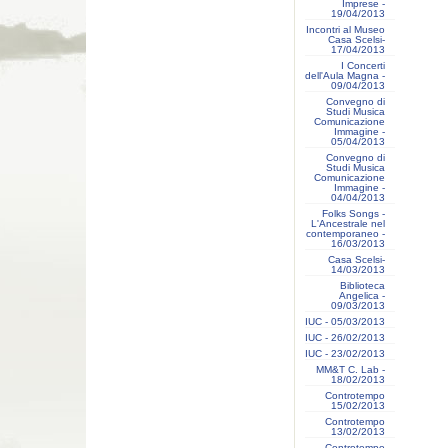
Imprese -
19/04/2013
Incontri al Museo
Casa Scelsi-
17/04/2013
I Concerti
dell'Aula Magna -
09/04/2013
Convegno di
Studi Musica
Comunicazione
Immagine -
05/04/2013
Convegno di
Studi Musica
Comunicazione
Immagine -
04/04/2013
Folks Songs -
L'Ancestrale nel
contemporaneo -
16/03/2013
Casa Scelsi-
14/03/2013
Biblioteca
Angelica -
09/03/2013
IUC - 05/03/2013
IUC - 26/02/2013
IUC - 23/02/2013
MM&T C. Lab -
18/02/2013
Controtempo
15/02/2013
Controtempo
13/02/2013
Controtempo