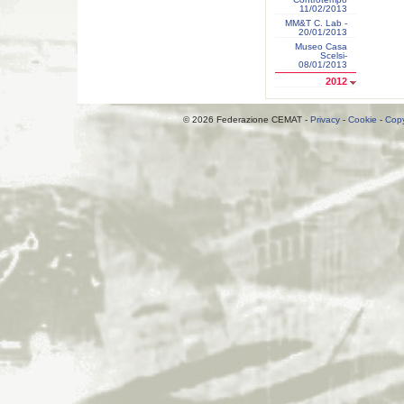
11/02/2013
MM&T C. Lab -
20/01/2013
Museo Casa
Scelsi-
08/01/2013
2012
© 2026 Federazione CEMAT -
Privacy
-
Cookie
-
Copy