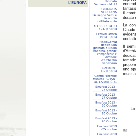
Giornata
L'EUROPA
contra
Verdiana - MIUR
fantasia
GIORNATA
VERDIANA
il cara
Giuseppe Verdi e
durate 
la scuola
dell’Italia unita
La conf
S.O.S. REGGIO
/ 24/11/2013
Claude 
eviden
Festival Britten
1913- ‐2013
contatt
RadioCemat
dedica una
Il semi
giornata a Bruno
d'Archi
Maderna, grande
compositore e
dedicat
direttore
tematic
d’orchestra
veneziano
proporr
Scelsi 25 -
uno spa
12/11/2013
musica
Centro Ricerche
Musicali - CHANT
DE LA MATIÈRE
Emufest 2013 -
27 Ottobre
Emufest 2013 -
27 Ottobre
Emufest 2013 -
26 Ottobre
L'i
Emufest 2013 -
26 Ottobre
Emufest 2013 -
26 Ottobre
Emufest 2013
-25 ottobre
￼
Emufest 2013