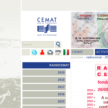
CEMAT
ACTIVI
activities
-
radiocemat
-
20
RADIOCEMAT
2019
2018
fonda
2017
26/0
2019
2018
2016
A c
2017
2016
2015
in
2015
conf