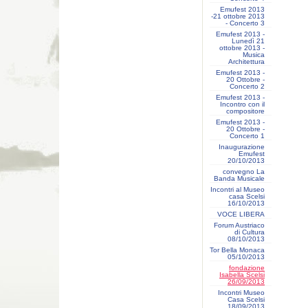
Emufest 2013
-21 ottobre 2013
- Concerto 3
Emufest 2013 -
Lunedì 21
ottobre 2013 -
Musica
Architettura
Emufest 2013 -
20 Ottobre -
Concerto 2
Emufest 2013 -
Incontro con il
compositore
Emufest 2013 -
20 Ottobre -
Concerto 1
Inaugurazione
Emufest
20/10/2013
convegno La
Banda Musicale
Incontri al Museo
casa Scelsi
16/10/2013
VOCE LIBERA
Forum Austriaco
di Cultura
08/10/2013
Tor Bella Monaca
05/10/2013
fondazione
Isabella Scelsi
26/09/2013
Incontri Museo
Casa Scelsi
18/09/2013