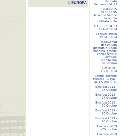
Giornata
L'EUROPA
Verdiana - MIUR
GIORNATA
VERDIANA
Giuseppe Verdi e
la scuola
dell’Italia unita
S.O.S. REGGIO
/ 24/11/2013
Festival Britten
1913- ‐2013
RadioCemat
dedica una
giornata a Bruno
Maderna, grande
compositore e
direttore
d’orchestra
veneziano
Scelsi 25 -
12/11/2013
Centro Ricerche
Musicali - CHANT
DE LA MATIÈRE
Emufest 2013 -
27 Ottobre
Emufest 2013 -
27 Ottobre
Emufest 2013 -
26 Ottobre
Emufest 2013 -
26 Ottobre
Emufest 2013 -
26 Ottobre
Emufest 2013
-25 ottobre
Emufest 2013