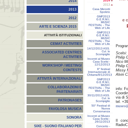
2014
2014
2013
Casa Menotti
2013
Spoleto
GMF2013
2012
e 
G.E.R.M.I.
MUSIC
FESTIVAL - The
ARTE E SCIENZA 2015
Web of Life
GMF2013
ATTIVITÀ ISTITUZIONALI
G.E.R.M.I.
MUSIC
FESTIVAL - The
CEMAT ACTIVITIES
Web of Life
Progra
14/12/2013 ASS.
Cul. lo
ASSOCIATED CENTRES
Scelsi
:
Scompiglio
ACTIVITIES
Philip 
Incontri al Museo
Nico M
Casa Scelsi -
12/12/2013
WORKSHOP / MEETING/
Philip 
8° festival
Missy 
CONTESTS
Internazionale di
Alvin 
Chitarra/8/12/2013
ATTIVITÀ INTERNAZIONALI
GMF2013
G.E.R.M.I.
MUSIC
COLLABORAZIONI E
FESTIVAL - The
info: F
Web of Life
PARTENARIATI
Coordin
30/11/2013 ASS.
via di
Cul. lo
PATRONAGES
Scompiglio
tel. +3
50° Festival di
museo@s
Nuova
FAVOLOSA MUSICA
Consonanza
Incontri al Museo
SONORA
Casa Scelsi -
Il con
26/11/2013
Radio
SIXE - SUONO ITALIANO PER
Concerto -