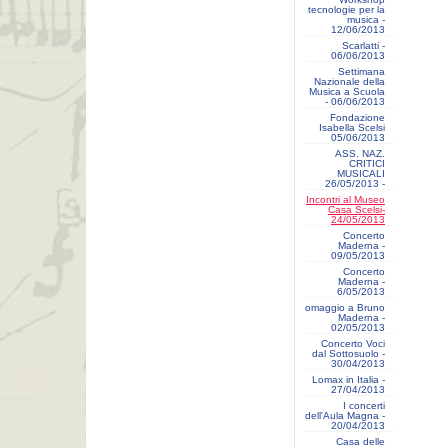
tecnologie per la
musica -
12/06/2013
Scarlatti -
06/06/2013
Settimana
Nazionale della
Musica a Scuola
- 06/06/2013
Fondazione
Isabella Scelsi
05/06/2013
ASS. NAZ.
CRITICI
MUSICALI
26/05/2013 -
Incontri al Museo
Casa Scelsi-
24/05/2013
Concerto
Maderna -
09/05/2013
Concerto
Maderna -
6/05/2013
omaggio a Bruno
Maderna -
02/05/2013
Concerto Voci
dal Sottosuolo -
30/04/2013
Lomax in Italia -
27/04/2013
I concerti
dell'Aula Magna -
20/04/2013
Casa delle