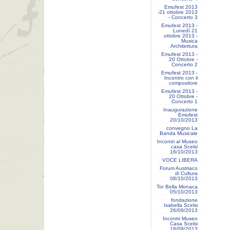
Emufest 2013
-21 ottobre 2013
- Concerto 3
Emufest 2013 -
Lunedì 21
ottobre 2013 -
Musica
Architettura
Emufest 2013 -
20 Ottobre -
Concerto 2
Emufest 2013 -
Incontro con il
compositore
Emufest 2013 -
20 Ottobre -
Concerto 1
Inaugurazione
Emufest
20/10/2013
convegno La
Banda Musicale
Incontri al Museo
casa Scelsi
16/10/2013
VOCE LIBERA
Forum Austriaco
di Cultura
08/10/2013
Tor Bella Monaca
05/10/2013
fondazione
Isabella Scelsi
26/09/2013
Incontri Museo
Casa Scelsi
18/09/2013