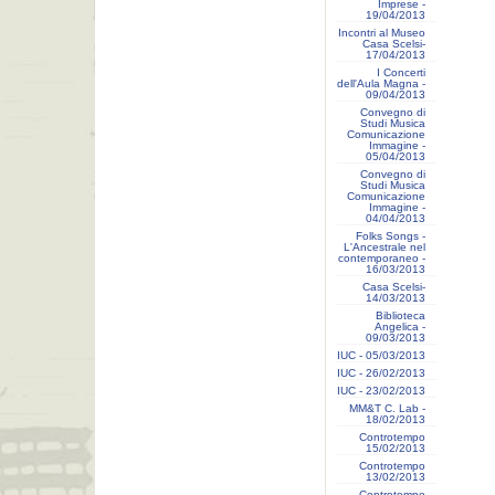
Imprese -
19/04/2013
Incontri al Museo
Casa Scelsi-
17/04/2013
I Concerti
dell'Aula Magna -
09/04/2013
Convegno di
Studi Musica
Comunicazione
Immagine -
05/04/2013
Convegno di
Studi Musica
Comunicazione
Immagine -
04/04/2013
Folks Songs -
L'Ancestrale nel
contemporaneo -
16/03/2013
Casa Scelsi-
14/03/2013
Biblioteca
Angelica -
09/03/2013
IUC - 05/03/2013
IUC - 26/02/2013
IUC - 23/02/2013
MM&T C. Lab -
18/02/2013
Controtempo
15/02/2013
Controtempo
13/02/2013
Controtempo