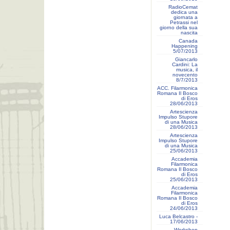
RadioCemat
dedica una
giornata a
Petrassi nel
giorno della sua
nascita
Canada
Happening
5/07/2013
Giancarlo
Cardini: La
musica, il
novecento
8/7/2013
ACC. Filarmonica
Romana Il Bosco
di Eros
28/06/2013
Artescienza
Impulso Stupore
di una Musica
28/06/2013
Artescienza
Impulso Stupore
di una Musica
25/06/2013
Accademia
Filarmonica
Romana Il Bosco
di Eros
25/06/2013
Accademia
Filarmonica
Romana Il Bosco
di Eros
24/06/2013
Luca Belcastro -
17/06/2013
Workshop