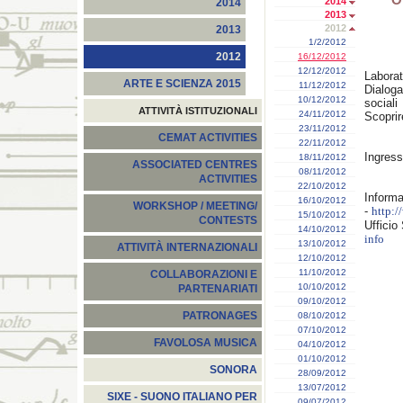
2014
2014
2013
2012
2013
1/2/2012
2012
16/12/2012
12/12/2012
Laborat
ARTE E SCIENZA 2015
11/12/2012
Dialoga
10/12/2012
sociali
ATTIVITÀ ISTITUZIONALI
24/11/2012
Scoprir
23/11/2012
CEMAT ACTIVITIES
22/11/2012
Ingress
18/11/2012
ASSOCIATED CENTRES
08/11/2012
ACTIVITIES
22/10/2012
Infor
16/10/2012
WORKSHOP / MEETING/
-
http:
15/10/2012
CONTESTS
Ufficio
14/10/2012
info
13/10/2012
ATTIVITÀ INTERNAZIONALI
12/10/2012
11/10/2012
COLLABORAZIONI E
10/10/2012
PARTENARIATI
09/10/2012
PATRONAGES
08/10/2012
07/10/2012
FAVOLOSA MUSICA
04/10/2012
01/10/2012
SONORA
28/09/2012
13/07/2012
SIXE - SUONO ITALIANO PER
09/07/2012