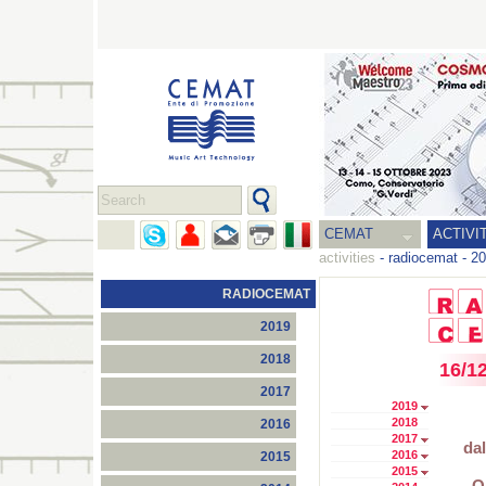
CEMAT
ACTIVI
activities
-
radiocemat
-
20
RADIOCEMAT
2019
2018
16/1
2017
2019
2018
2016
2017
dal
2016
2015
2015
O