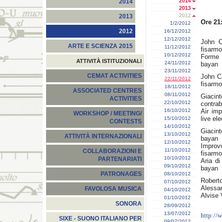
2014
2014
2013
2012
2013
Ore 21
1/2/2012
2012
16/12/2012
12/12/2012
John C
ARTE E SCIENZA 2015
11/12/2012
fisarmo
10/12/2012
Forme d
ATTIVITÀ ISTITUZIONALI
24/11/2012
bayan
23/11/2012
CEMAT ACTIVITIES
John C
22/11/2012
fisarmo
18/11/2012
ASSOCIATED CENTRES
08/11/2012
Giaci
ACTIVITIES
22/10/2012
contra
16/10/2012
Air imp
WORKSHOP / MEETING/
live el
15/10/2012
CONTESTS
14/10/2012
Giacin
13/10/2012
ATTIVITÀ INTERNAZIONALI
bayan
12/10/2012
Impro
11/10/2012
COLLABORAZIONI E
fisarm
10/10/2012
PARTENARIATI
Aria di
09/10/2012
bayan
PATRONAGES
08/10/2012
Roberto
07/10/2012
Alessa
FAVOLOSA MUSICA
04/10/2012
Alvise 
01/10/2012
SONORA
28/09/2012
13/07/2012
http://
SIXE - SUONO ITALIANO PER
09/07/2012