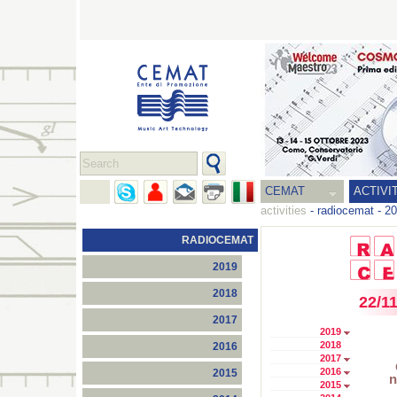
CEMAT
ACTIVI
activities
-
radiocemat
-
20
RADIOCEMAT
2019
2018
22/1
2017
2019
2018
2016
2017
2016
2015
n
2015