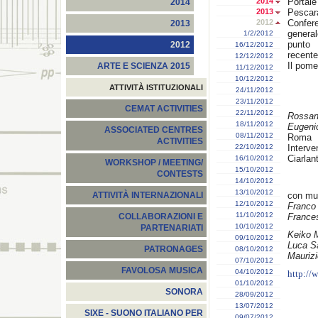
2014
Portal
2014
2013
Pesca
2012
Confer
2013
general
1/2/2012
punto 
2012
16/12/2012
recente
12/12/2012
Il pome
ARTE E SCIENZA 2015
11/12/2012
10/12/2012
ATTIVITÀ ISTITUZIONALI
24/11/2012
23/11/2012
CEMAT ACTIVITIES
22/11/2012
Rossa
18/11/2012
Eugeni
ASSOCIATED CENTRES
08/11/2012
Roma
ACTIVITIES
22/10/2012
Interve
Ciarlan
16/10/2012
WORKSHOP / MEETING/
15/10/2012
CONTESTS
14/10/2012
13/10/2012
con mus
ATTIVITÀ INTERNAZIONALI
12/10/2012
Franco
11/10/2012
Frances
COLLABORAZIONI E
10/10/2012
PARTENARIATI
Keiko 
09/10/2012
Luca S
PATRONAGES
08/10/2012
Maurizi
07/10/2012
FAVOLOSA MUSICA
04/10/2012
http://
01/10/2012
SONORA
28/09/2012
13/07/2012
SIXE - SUONO ITALIANO PER
09/07/2012