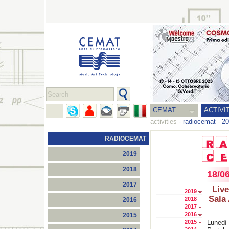
CEMAT
ACTIVI
activities
-
radiocemat
-
20
RADIOCEMAT
2019
2018
18/0
2017
Live
2019
Sala 
2018
2016
2017
2016
2015
2015
Lunedì