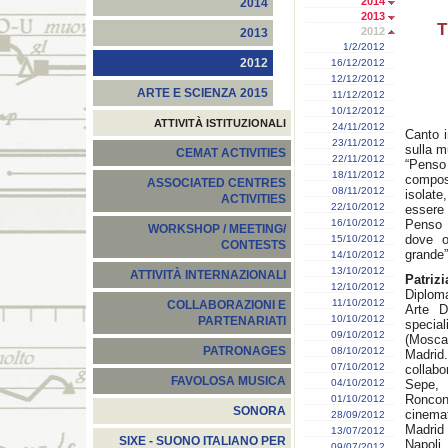
2014
2014
2013
T
2012
2013
1/2/2012
2012
16/12/2012
12/12/2012
ARTE E SCIENZA 2015
11/12/2012
10/12/2012
ATTIVITÀ ISTITUZIONALI
24/11/2012
Canto in
23/11/2012
sulla m
CEMAT ACTIVITIES
22/11/2012
“Pens
18/11/2012
composi
ASSOCIATED CENTRES
08/11/2012
isolate
ACTIVITIES
22/10/2012
essere
16/10/2012
Penso 
WORKSHOP / MEETING/
dove o
15/10/2012
CONTESTS
grande”
14/10/2012
13/10/2012
ATTIVITÀ INTERNAZIONALI
Patriz
12/10/2012
Diplom
11/10/2012
COLLABORAZIONI E
Arte D
10/10/2012
PARTENARIATI
specia
09/10/2012
(Mosca)
PATRONAGES
08/10/2012
Madrid
07/10/2012
collabo
FAVOLOSA MUSICA
04/10/2012
Sepe, 
Roncon
01/10/2012
SONORA
cinemat
28/09/2012
Madrid 
13/07/2012
SIXE - SUONO ITALIANO PER
Napoli
09/07/2012