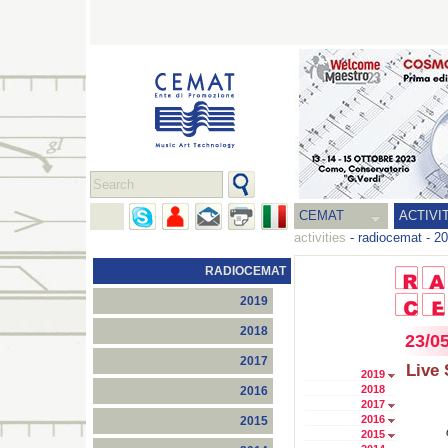
CEMAT
ACTIVI
activities
-
radiocemat
-
20
RADIOCEMAT
2019
2018
23/0
2017
Live
2019
2018
2016
2017
2016
2015
2015