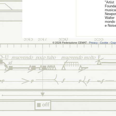
"Artis
Founda
musical
Newport
Walter
mondo d
e Noise
© 2026 Federazione CEMAT -
Privacy
-
Cookie
-
Copy