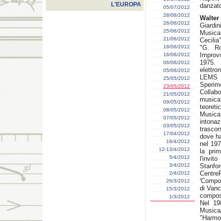
L'EUROPA
danzator
05/07/2012
28/06/2012
Walter
26/06/2012
Giardin
25/06/2012
Musica
21/06/2012
Cecili
18/06/2012
"G. Ro
Improv
16/06/2012
1975. 
06/06/2012
elettro
05/06/2012
LEMS 
25/05/2012
Sperime
23/05/2012
Collabo
21/05/2012
musica
09/05/2012
teoreti
08/05/2012
Musica
07/05/2012
intona
03/05/2012
trascor
17/04/2012
dove ha
16/4/2012
nel 197
12-13/4/2012
la pri
5/4/2012
l'invi
3/4/2012
Stan
Centre
2/4/2012
'Compo
26/3/2012
di Vanc
15/3/2012
compos
1/3/2012
Nel 19
Music
"Harmo