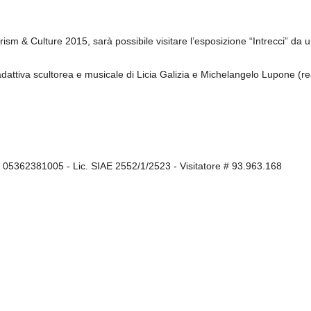
sm & Culture 2015, sarà possibile visitare l’esposizione “Intrecci” da u
 adattiva scultorea e musicale di Licia Galizia e Michelangelo Lupone (r
I 05362381005 - Lic. SIAE 2552/1/2523 - Visitatore # 93.963.168