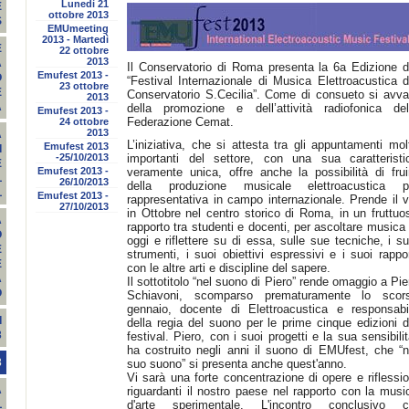
Lunedì 21
E
ottobre 2013
S
EMUmeeting
2013 - Martedì
E
22 ottobre
2013
A
Il Conservatorio di Roma presenta la 6a Edizione d
Emufest 2013 -
O
“Festival Internazionale di Musica Elettroacustica d
23 ottobre
E
Conservatorio S.Cecilia”. Come di consueto si avva
2013
A
della promozione e dell’attività radiofonica del
Emufest 2013 -
Federazione Cemat.
24 ottobre
2013
A
L’iniziativa, che si attesta tra gli appuntamenti mol
Emufest 2013
I
-25/10/2013
importanti del settore, con una sua caratteristi
E
Emufest 2013 -
veramente unica, offre anche la possibilità di frui
L
26/10/2013
della produzione musicale elettroacustica p
L
Emufest 2013 -
rappresentativa in campo internazionale. Prende il v
27/10/2013
in Ottobre nel centro storico di Roma, in un fruttuo
A
rapporto tra studenti e docenti, per ascoltare musica 
O
oggi e riflettere su di essa, sulle sue tecniche, i su
E
strumenti, i suoi obiettivi espressivi e i suoi rappor
E
con le altre arti e discipline del sapere.
A
Il sottotitolo “nel suono di Piero” rende omaggio a Pie
O
Schiavoni, scomparso prematuramente lo scor
gennaio, docente di Elettroacustica e responsabi
I
della regia del suono per le prime cinque edizioni d
3
festival. Piero, con i suoi progetti e la sua sensibilit
ha costruito negli anni il suono di EMUfest, che “n
3
suo suono” si presenta anche quest'anno.
Vi sarà una forte concentrazione di opere e riflessio
A
riguardanti il nostro paese nel rapporto con la musi
d'arte sperimentale. L'incontro conclusivo c
L