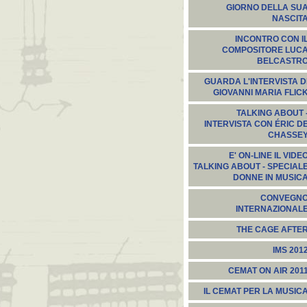
GIORNO DELLA SU
NASCIT
INCONTRO CON I
COMPOSITORE LUC
BELCASTR
GUARDA L'INTERVISTA D
GIOVANNI MARIA FLIC
TALKING ABOUT 
INTERVISTA CON ÉRIC D
CHASSE
E' ON-LINE IL VIDE
TALKING ABOUT - SPECIAL
DONNE IN MUSIC
CONVEGN
INTERNAZIONAL
THE CAGE AFTE
IMS 201
CEMAT ON AIR 201
IL CEMAT PER LA MUSIC