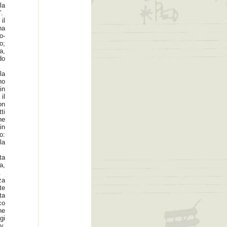
la
”.
il
na
o-
o;
a,
do
la
no
in
il
on
ti
ne
in
o:
la
ta
a,
.
za
te
ta
co
he
gi
y,