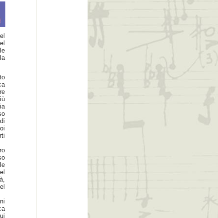
el
el
le
la
to
ca
re
iù
ia
so
di
oi
ti
ro
so
le
el
à,
el
ni
ca
ui