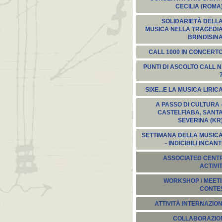
CECILIA (ROMA
SOLIDARIETÀ DELL
MUSICA NELLA TRAGEDI
BRINDISIN
CALL 1000 IN CONCERT
PUNTI DI ASCOLTO CALL N
SIXE...E LA MUSICA LIRIC
A PASSO DI CULTURA 
CASTELFIABA, SANT
SEVERINA (KR
SETTIMANA DELLA MUSIC
- INDICIBILI INCANT
ASSOCIATED CENT
ACTIVI
WORKSHOP / MEETI
CONTE
ATTIVITÀ INTERNAZION
COLLABORAZION