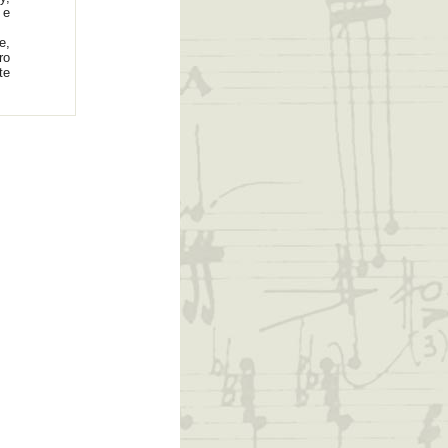
 e
e,
ro
te