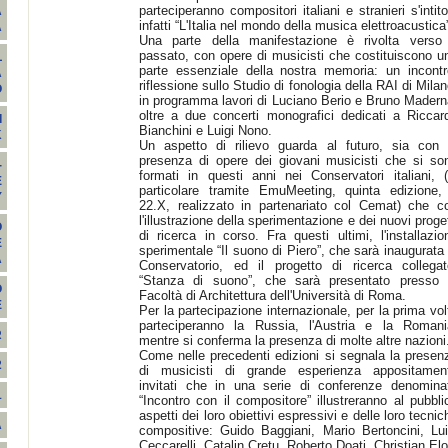
parteciperanno compositori italiani e stranieri s'intito
A
infatti “L'Italia nel mondo della musica elettroacustica
A
Una parte della manifestazione è rivolta verso 
passato, con opere di musicisti che costituiscono u
L
parte essenziale della nostra memoria: un incontr
A
riflessione sullo Studio di fonologia della RAI di Milan
O
in programma lavori di Luciano Berio e Bruno Madern
oltre a due concerti monografici dedicati a Riccar
I
Bianchini e Luigi Nono.
K
Un aspetto di rilievo guarda al futuro, sia con 
presenza di opere dei giovani musicisti che si so
-
formati in questi anni nei Conservatori italiani, (
E
particolare tramite EmuMeeting, quinta edizione, 
Y
22.X, realizzato in partenariato col Cemat) che c
l'illustrazione della sperimentazione e dei nuovi proget
O
di ricerca in corso. Fra questi ultimi, l'installazio
E
sperimentale “Il suono di Piero”, che sarà inaugurata 
A
Conservatorio, ed il progetto di ricerca collegat
“Stanza di suono”, che sarà presentato presso 
O
Facoltà di Architettura dell'Università di Roma.
E
Per la partecipazione internazionale, per la prima vol
parteciperanno la Russia, l'Austria e la Romani
R
mentre si conferma la presenza di molte altre nazioni
Come nelle precedenti edizioni si segnala la presen
2
di musicisti di grande esperienza appositamen
invitati che in una serie di conferenze denomina
1
“Incontro con il compositore” illustreranno al pubbli
aspetti dei loro obiettivi espressivi e delle loro tecnic
A
compositive: Guido Baggiani, Mario Bertoncini, Lui
Ceccarelli, Catalin Cretu, Roberto Doati, Christian Elo