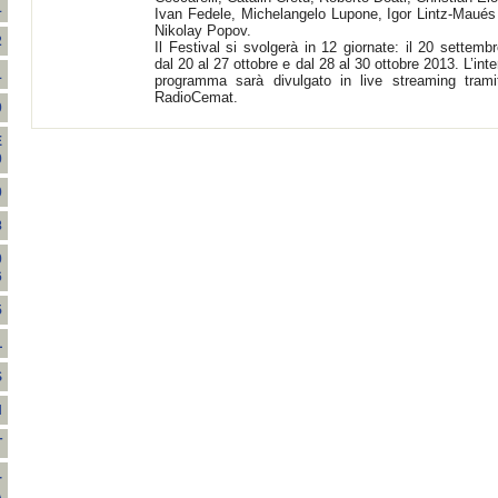
1
Ivan Fedele, Michelangelo Lupone, Igor Lintz-Maués
Nikolay Popov.
2
Il Festival si svolgerà in 12 giornate: il 20 settembr
dal 20 al 27 ottobre e dal 28 al 30 ottobre 2013. L’inte
1
programma sarà divulgato in live streaming trami
RadioCemat.
0
E
0
0
8
0
6
5
L
S
H
T
-
A