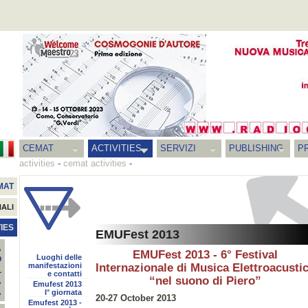
CEMAT
ACTIVITIES
SERVIZI
PUBLISHING
P
activities
-
cemat activities
-
MAT
NALI
IES
EMUFest 2013
A
EMUFest 2013 - 6° Festival
Luoghi delle
O
manifestazioni
Internazionale di Musica Elettroacusti
L
e contatti
“nel suono di Piero”
A
Emufest 2013
A
I° giornata
20-27 October 2013
Emufest 2013 -