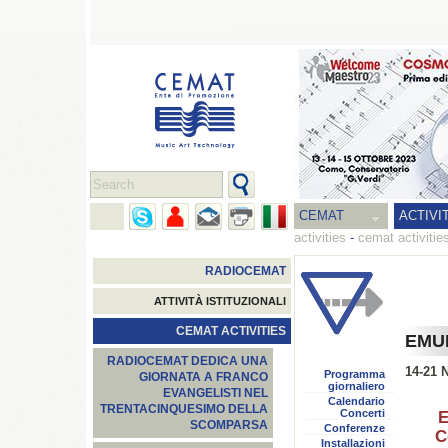
CEMAT
ACTIVI
activities
-
cemat activitie
RADIOCEMAT
ATTIVITÀ ISTITUZIONALI
CEMAT ACTIVITIES
EMUF
RADIOCEMAT DEDICA UNA
14-21 
Programma
GIORNATA A FRANCO
giornaliero
EVANGELISTI NEL
Calendario
TRENTACINQUESIMO DELLA
Concerti
E
SCOMPARSA
Conferenze
C
Installazioni