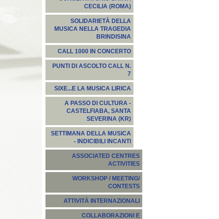
CECILIA (ROMA)
SOLIDARIETÀ DELLA
MUSICA NELLA TRAGEDIA
BRINDISINA
CALL 1000 IN CONCERTO
PUNTI DI ASCOLTO CALL N.
7
SIXE...E LA MUSICA LIRICA
A PASSO DI CULTURA -
CASTELFIABA, SANTA
SEVERINA (KR)
SETTIMANA DELLA MUSICA
- INDICIBILI INCANTI
ASSOCIATED CENTRES
ACTIVITIES
WORKSHOP / MEETING/
CONTESTS
ATTIVITÀ INTERNAZIONALI
COLLABORAZIONI E