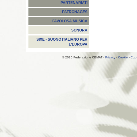
PARTENARIATI
PATRONAGES
FAVOLOSA MUSICA
SONORA
SIXE - SUONO ITALIANO PER
L'EUROPA
© 2026 Federazione CEMAT -
Privacy
-
Cookie
-
Copy