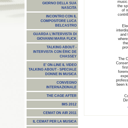
music.
GIORNO DELLA SUA
the sp
NASCITA
of 
contri
INCONTRO CON IL
COMPOSITORE LUCA
BELCASTRO
Ele
interdi
GUARDA L'INTERVISTA DI
and 
where
GIOVANNI MARIA FLICK
the
pro
TALKING ABOUT -
INTERVISTA CON ÉRIC DE
CHASSEY
The C
Conserv
E' ON-LINE IL VIDEO
fir
TALKING ABOUT - SPECIALE
foremo
DONNE IN MUSICA
expe
profess
CONVEGNO
been k
INTERNAZIONALE
Co
THE CAGE AFTER
Dir
IMS 2012
CEMAT ON AIR 2011
IL CEMAT PER LA MUSICA