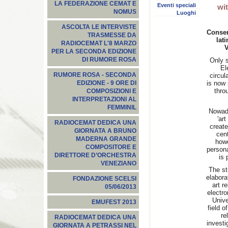
LA FEDERAZIONE CEMAT E
Eventi speciali
wi
NOMUS
Luoghi
ASCOLTA LE INTERVISTE
Conserv
TRASMESSE DA
lat
RADIOCEMAT L'8 MARZO
V
PER LA SECONDA EDIZIONE
DI RUMORE ROSA
Only s
El
RUMORE ROSA - SECONDA
circul
is now 
EDIZIONE - 9 ORE DI
thro
COMPOSIZIONI E
INTERPRETAZIONI AL
FEMMINIL
Nowada
'ar
RADIOCEMAT DEDICA UNA
create
GIORNATA A BRUNO
cen
MADERNA GRANDE
howe
COMPOSITORE E
persona
DIRETTORE D’ORCHESTRA
is 
VENEZIANO
The st
elabora
FONDAZIONE SCELSI
art r
05/06/2013
electro
Unive
EMUFEST 2013
field o
re
RADIOCEMAT DEDICA UNA
investi
GIORNATA A PETRASSI NEL